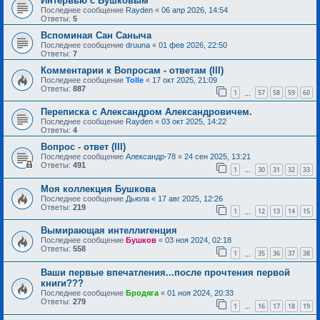
Интервью с Бушковым
Последнее сообщение
Rayden
«
06 апр 2026, 14:54
Ответы:
5
Вспоминая Сан Саныча
Последнее сообщение
druuna
«
01 фев 2026, 22:50
Ответы:
7
Комментарии к Вопросам - ответам (III)
Последнее сообщение
Tolle
«
17 окт 2025, 21:09
Ответы:
887
1
57
58
59
60
…
Переписка с Александром Александровичем.
Последнее сообщение
Rayden
«
03 окт 2025, 14:22
Ответы:
4
Вопрос - ответ (III)
Последнее сообщение
Александр-78
«
24 сен 2025, 13:21
Ответы:
491
1
30
31
32
33
…
Моя коллекция Бушкова
Последнее сообщение
Дьюла
«
17 авг 2025, 12:26
Ответы:
219
1
12
13
14
15
…
Вымирающая интеллигенция
Последнее сообщение
Бушков
«
03 ноя 2024, 02:18
Ответы:
558
1
35
36
37
38
…
Ваши первые впечатления...после прочтения первой
книги???
Последнее сообщение
Бродяга
«
01 ноя 2024, 20:33
Ответы:
279
1
16
17
18
19
…