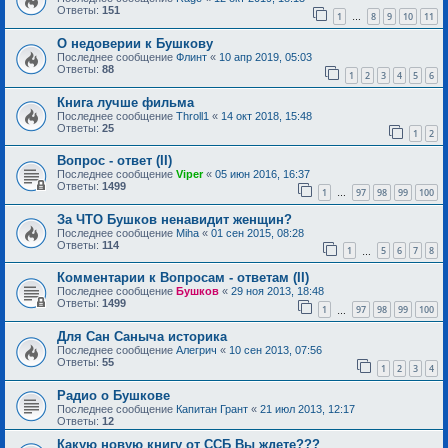
Ответы:
151
1
8
9
10
11
…
О недоверии к Бушкову
Последнее сообщение
Флинт
«
10 апр 2019, 05:03
Ответы:
88
1
2
3
4
5
6
Книга лучше фильма
Последнее сообщение
Throll1
«
14 окт 2018, 15:48
Ответы:
25
1
2
Вопрос - ответ (II)
Последнее сообщение
Viper
«
05 июн 2016, 16:37
Ответы:
1499
1
97
98
99
100
…
За ЧТО Бушков ненавидит женщин?
Последнее сообщение
Miha
«
01 сен 2015, 08:28
Ответы:
114
1
5
6
7
8
…
Комментарии к Вопросам - ответам (II)
Последнее сообщение
Бушков
«
29 ноя 2013, 18:48
Ответы:
1499
1
97
98
99
100
…
Для Сан Саныча историка
Последнее сообщение
Алегрич
«
10 сен 2013, 07:56
Ответы:
55
1
2
3
4
Радио о Бушкове
Последнее сообщение
Капитан Грант
«
21 июл 2013, 12:17
Ответы:
12
Какую новую книгу от ССБ Вы ждете???