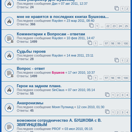
Последнее сообщение
Дан
«
07 авг 2011, 12:37
Ответы:
24
1
2
мне не нравятся в последних книгах Бушкова...
Последнее сообщение
Rayden
«
23 мар 2011, 08:40
Ответы:
366
1
22
23
24
25
…
Комментарии к Вопросам - ответам
Последнее сообщение
Rayden
«
10 фев 2011, 14:47
Ответы:
1499
1
97
98
99
100
…
Судьбы героев
Последнее сообщение
Rayden
«
14 янв 2011, 23:11
Ответы:
28
1
2
Вопрос - ответ
Последнее сообщение
Бушков
«
17 окт 2010, 10:37
Ответы:
1499
1
97
98
99
100
…
Герои на заднем плане.
Последнее сообщение
SinClaus
«
07 окт 2010, 05:14
Ответы:
55
1
2
3
4
Анахронизмы
Последнее сообщение
Моня Пупкинд
«
12 сен 2010, 01:30
Ответы:
45
1
2
3
4
воможное сотрудничество А. БУШКОВА с В.
ЗВЯГИНЦЕВЫМ
Последнее сообщение
PROF
«
03 июл 2010, 05:15