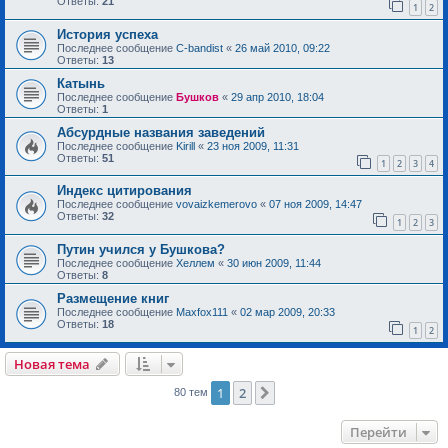
Ответы:
21
1
2
История успеха
Последнее сообщение
C-bandist
«
26 май 2010, 09:22
Ответы:
13
Катынь
Последнее сообщение
Бушков
«
29 апр 2010, 18:04
Ответы:
1
Абсурдные названия заведений
Последнее сообщение
Kirill
«
23 ноя 2009, 11:31
Ответы:
51
1
2
3
4
Индекс цитирования
Последнее сообщение
vovaizkemerovo
«
07 ноя 2009, 14:47
Ответы:
32
1
2
3
Путин учился у Бушкова?
Последнее сообщение
Хеллем
«
30 июн 2009, 11:44
Ответы:
8
Размещение книг
Последнее сообщение
Maxfox111
«
02 мар 2009, 20:33
Ответы:
18
1
2
Новая тема
1
2
След.
80 тем
Перейти