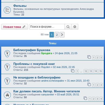
Фильмы
Фильмы, основанные на литературных произведениях Александра
Бушкова.
Темы:
22
Поиск
Расширенный пои
Новая тема
1
2
След.
80 тем
Темы
Библиография Бушкова
Последнее сообщение
Бродяга
«
24 фев 2026, 21:05
Ответы:
35
1
2
3
Проблемы с покупкой книг
Последнее сообщение
Rayden
«
02 янв 2026, 22:45
Ответы:
215
1
12
13
14
15
…
Не вошедшее в библиографию
Последнее сообщение
andrei.schestopalov
«
31 июл 2015, 10:43
Ответы:
32
1
2
3
Как должен писать Автор. Мнение читателя
Последнее сообщение
sanyaveter
«
03 май 2026, 05:51
Ответы:
50
1
2
3
4