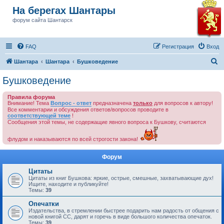
На берегах Шантары
форум сайта Шантарск
FAQ
Регистрация
Вход
П
Шантара
Шантара
Бушковедение
о
Бушковедение
и
Правила форума
с
Внимание! Тема
Вопрос - ответ
предназначена
только
для вопросов к автору!
к
Все комментарии и обсуждения ответов/вопросов проводите в
соответствующей теме
!
Сообщения этой темы, не содержащие явного вопроса к Бушкову, считаются
флудом и наказываются по всей строгости закона!
Форум
Цитаты
Цитаты из книг Бушкова: яркие, острые, смешные, захватывающие дух!
Ищите, находите и публикуйте!
Темы:
39
Опечатки
Издательства, в стремлении быстрее подарить нам радость от общения с
новой книгой СС, дарят и горечь в виде большого количества опечаток.
Темы:
39