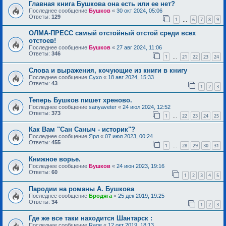
Главная книга Бушкова она есть или ее нет?
Последнее сообщение
Бушков
«
30 окт 2024, 05:06
Ответы:
129
1
6
7
8
9
…
ОЛМА-ПРЕСС самый отстойный отстой среди всех
отстоев!
Последнее сообщение
Бушков
«
27 авг 2024, 11:06
Ответы:
346
1
21
22
23
24
…
Слова и выражения, кочующие из книги в книгу
Последнее сообщение
Сухо
«
18 авг 2024, 15:33
Ответы:
43
1
2
3
Теперь Бушков пишет хреново.
Последнее сообщение
sanyaveter
«
24 июл 2024, 12:52
Ответы:
373
1
22
23
24
25
…
Как Вам "Сан Саныч - историк"?
Последнее сообщение
Ярл
«
07 июл 2023, 00:24
Ответы:
455
1
28
29
30
31
…
Книжное ворье.
Последнее сообщение
Бушков
«
24 июн 2023, 19:16
Ответы:
60
1
2
3
4
5
Пародии на романы А. Бушкова
Последнее сообщение
Бродяга
«
25 дек 2019, 19:25
Ответы:
34
1
2
3
Где же все таки находится Шантарск :
Последнее сообщение
Rage
«
12 окт 2019, 18:13