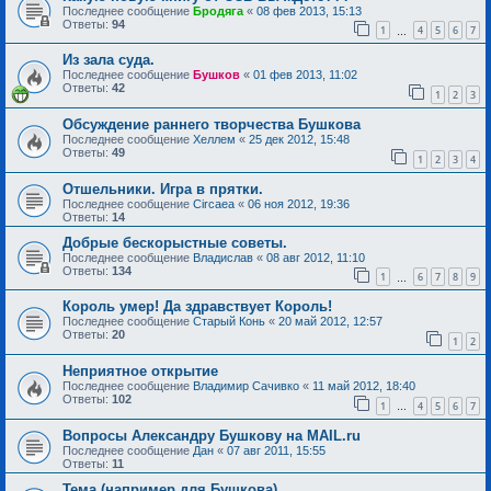
Последнее сообщение
Бродяга
«
08 фев 2013, 15:13
Ответы:
94
1
4
5
6
7
…
Из зала суда.
Последнее сообщение
Бушков
«
01 фев 2013, 11:02
Ответы:
42
1
2
3
Обсуждение раннего творчества Бушкова
Последнее сообщение
Хеллем
«
25 дек 2012, 15:48
Ответы:
49
1
2
3
4
Отшельники. Игра в прятки.
Последнее сообщение
Circaea
«
06 ноя 2012, 19:36
Ответы:
14
Добрые бескорыстные советы.
Последнее сообщение
Владислав
«
08 авг 2012, 11:10
Ответы:
134
1
6
7
8
9
…
Король умер! Да здравствует Король!
Последнее сообщение
Старый Конь
«
20 май 2012, 12:57
Ответы:
20
1
2
Неприятное открытие
Последнее сообщение
Владимир Сачивко
«
11 май 2012, 18:40
Ответы:
102
1
4
5
6
7
…
Вопросы Александру Бушкову на MAIL.ru
Последнее сообщение
Дан
«
07 авг 2011, 15:55
Ответы:
11
Тема (например для Бушкова)