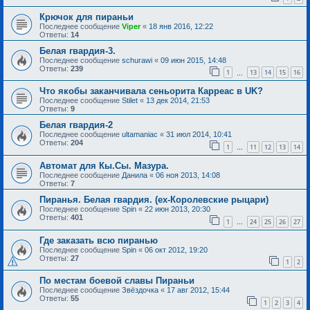
Крючок для пираньи
Последнее сообщение
Viper
«
18 янв 2016, 12:22
Ответы:
14
Белая гвардия-3.
Последнее сообщение
schurawi
«
09 июн 2015, 14:48
Ответы:
239
1
13
14
15
16
…
Что якобы заканчивала сеньорита Карреас в UK?
Последнее сообщение
Stilet
«
13 дек 2014, 21:53
Ответы:
9
Белая гвардия-2
Последнее сообщение
ultamaniac
«
31 июл 2014, 10:41
Ответы:
204
1
11
12
13
14
…
Автомат для Кы.Сы. Мазура.
Последнее сообщение
Данила
«
06 ноя 2013, 14:08
Ответы:
7
Пиранья. Белая гвардия. (ex-Королевские рыцари)
Последнее сообщение
Spin
«
22 июн 2013, 20:30
Ответы:
401
1
24
25
26
27
…
Где заказать всю пиранью
Последнее сообщение
Spin
«
06 окт 2012, 19:20
Ответы:
27
1
2
По местам боевой славы Пираньи
Последнее сообщение
Звёздочка
«
17 авг 2012, 15:44
Ответы:
55
1
2
3
4