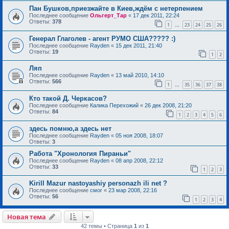
Пан Бушков,приезжайте в Киев,ждём с нетерпением
Последнее сообщение
Ольгерт_Тар
«
17 дек 2011, 22:24
Ответы:
378
1
23
24
25
26
…
Генерал Глаголев - агент РУМО США????? :)
Последнее сообщение
Rayden
«
15 дек 2011, 21:40
Ответы:
19
1
2
Ляп
Последнее сообщение
Rayden
«
13 май 2010, 14:10
Ответы:
566
1
35
36
37
38
…
Кто такой Д. Черкасов?
Последнее сообщение
Калика Перехожий
«
26 дек 2008, 21:20
Ответы:
84
1
2
3
4
5
6
здесь помню,а здесь нет
Последнее сообщение
Rayden
«
05 ноя 2008, 18:07
Ответы:
3
Работа "Хронология Пираньи"
Последнее сообщение
Rayden
«
08 апр 2008, 22:12
Ответы:
33
1
2
3
Kirill Mazur nastoyashiy personazh ili net ?
Последнее сообщение
смог
«
23 мар 2008, 22:16
Ответы:
56
1
2
3
4
Новая тема
42 темы • Страница
1
из
1