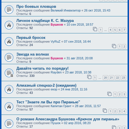
Про боевых пловцов
Последнее сообщение
Великий Инквизитор
«
26 окт 2018, 15:43
Ответы:
6
Личное кладбище К. С. Мазура
Последнее сообщение
Бушков
«
10 сен 2018, 18:57
Ответы:
92
1
4
5
6
7
…
Первый бросок
Последнее сообщение
VyRuZ
«
07 сен 2018, 16:44
Ответы:
24
1
2
Звезда на волнах
Последнее сообщение
Бушков
«
31 авг 2018, 20:08
Ответы:
9
Давайте читать по порядку!
Последнее сообщение
Rayden
«
23 авг 2018, 10:38
Ответы:
330
1
20
21
22
23
…
Алмазный спецназ-2 (ожидание)
Последнее сообщение
екор
«
24 янв 2018, 11:16
Ответы:
43
1
2
3
Тест "Знаете ли Вы про Пиранью"
Последнее сообщение
Капитан Грант
«
28 авг 2016, 11:57
Ответы:
57
1
2
3
4
О романе Александра Бушкова «Крючок для пираньи»
Последнее сообщение
Пушок
«
02 апр 2016, 08:20
Ответы:
17
1
2