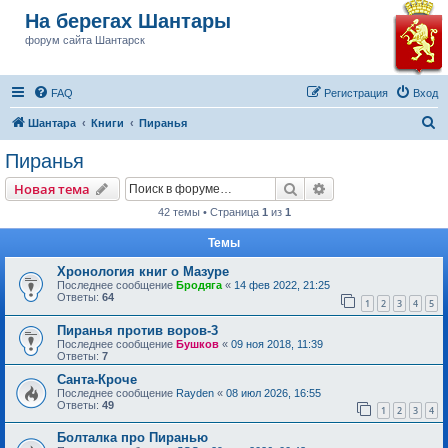
На берегах Шантары
форум сайта Шантарск
FAQ
Регистрация
Вход
П
Шантара
Книги
Пиранья
о
Пиранья
и
Поиск
Расширенный пои
Новая тема
с
42 темы • Страница
1
из
1
к
Темы
Хронология книг о Мазуре
Последнее сообщение
Бродяга
«
14 фев 2022, 21:25
Ответы:
64
1
2
3
4
5
Пиранья против воров-3
Последнее сообщение
Бушков
«
09 ноя 2018, 11:39
Ответы:
7
Санта-Кроче
Последнее сообщение
Rayden
«
08 июл 2026, 16:55
Ответы:
49
1
2
3
4
Болталка про Пиранью