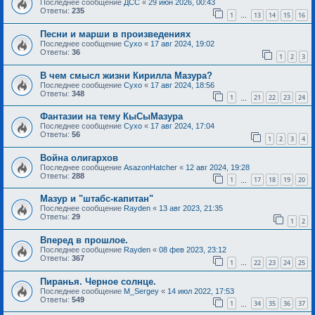
Последнее сообщение
ДСС
«
29 июн 2026, 00:43
Ответы:
235
1
13
14
15
16
…
Песни и марши в произведениях
Последнее сообщение
Сухо
«
17 авг 2024, 19:02
Ответы:
36
1
2
3
В чем смысл жизни Кирилла Мазура?
Последнее сообщение
Сухо
«
17 авг 2024, 18:56
Ответы:
348
1
21
22
23
24
…
Фантазии на тему КыСыМазура
Последнее сообщение
Сухо
«
17 авг 2024, 17:04
Ответы:
56
1
2
3
4
Война олигархов
Последнее сообщение
AsazonHatcher
«
12 авг 2024, 19:28
Ответы:
288
1
17
18
19
20
…
Мазур и "штабс-капитан"
Последнее сообщение
Rayden
«
13 авг 2023, 21:35
Ответы:
29
1
2
Вперед в прошлое.
Последнее сообщение
Rayden
«
08 фев 2023, 23:12
Ответы:
367
1
22
23
24
25
…
Пиранья. Черное солнце.
Последнее сообщение
M_Sergey
«
14 июл 2022, 17:53
Ответы:
549
1
34
35
36
37
…