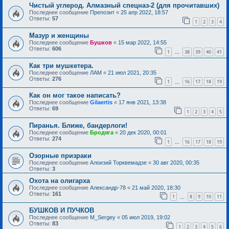
Чистый углерод. Алмазный спецназ-2 (для прочитавших)
Последнее сообщение
Препозит
«
25 апр 2022, 18:57
Ответы:
57
1
2
3
4
Мазур и женщины
Последнее сообщение
Бушков
«
15 мар 2022, 14:55
Ответы:
606
1
38
39
40
41
…
Как три мушкетера.
Последнее сообщение
ЛАМ
«
21 июл 2021, 20:35
Ответы:
276
1
16
17
18
19
…
Как он мог такое написать?
Последнее сообщение
Gilaertis
«
17 янв 2021, 13:38
Ответы:
69
1
2
3
4
5
Пиранья. Ближе, бандерлоги!
Последнее сообщение
Бродяга
«
20 дек 2020, 00:01
Ответы:
274
1
16
17
18
19
…
Озорные призраки
Последнее сообщение
Алоизий Торквемадзе
«
30 авг 2020, 00:35
Ответы:
3
Охота на олигарха
Последнее сообщение
Александр-78
«
21 май 2020, 18:30
Ответы:
161
1
8
9
10
11
…
БУШКОВ И ПУЧКОВ
Последнее сообщение
M_Sergey
«
05 июл 2019, 19:02
Ответы:
83
1
2
3
4
5
6