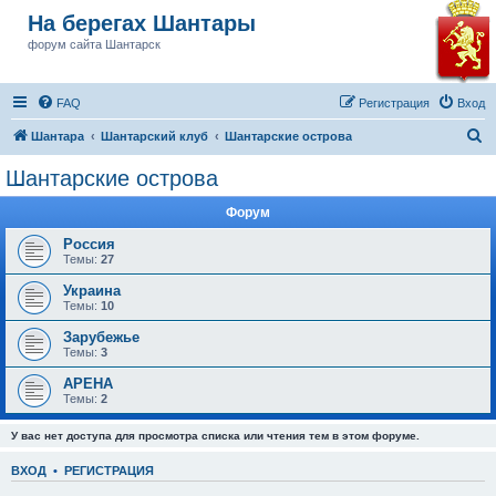
На берегах Шантары
форум сайта Шантарск
FAQ
Регистрация
Вход
П
Шантара
Шантарский клуб
Шантарские острова
о
Шантарские острова
и
Форум
с
к
Россия
Темы:
27
Украина
Темы:
10
Зарубежье
Темы:
3
АРЕНА
Темы:
2
У вас нет доступа для просмотра списка или чтения тем в этом форуме.
ВХОД
•
РЕГИСТРАЦИЯ