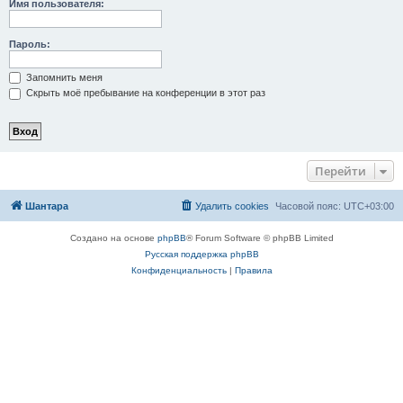
Имя пользователя:
Пароль:
Запомнить меня
Скрыть моё пребывание на конференции в этот раз
Перейти
Шантара
Удалить cookies
Часовой пояс:
UTC+03:00
Создано на основе
phpBB
® Forum Software © phpBB Limited
Русская поддержка phpBB
Конфиденциальность
|
Правила