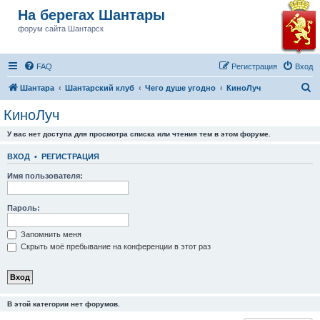
На берегах Шантары
форум сайта Шантарск
FAQ
Регистрация
Вход
П
Шантара
Шантарский клуб
Чего душе угодно
КиноЛуч
о
КиноЛуч
и
У вас нет доступа для просмотра списка или чтения тем в этом форуме.
с
к
ВХОД
•
РЕГИСТРАЦИЯ
Имя пользователя:
Пароль:
Запомнить меня
Скрыть моё пребывание на конференции в этот раз
В этой категории нет форумов.