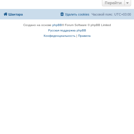
Перейти
Шантара
Удалить cookies
Часовой пояс:
UTC+03:00
Создано на основе
phpBB
® Forum Software © phpBB Limited
Русская поддержка phpBB
Конфиденциальность
|
Правила