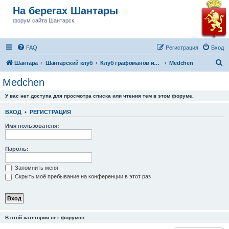
На берегах Шантары
форум сайта Шантарск
FAQ
Регистрация
Вход
П
Шантара
Шантарский клуб
Клуб графоманов им Бушкова
Medchen
о
Medchen
и
У вас нет доступа для просмотра списка или чтения тем в этом форуме.
с
к
ВХОД
•
РЕГИСТРАЦИЯ
Имя пользователя:
Пароль:
Запомнить меня
Скрыть моё пребывание на конференции в этот раз
В этой категории нет форумов.