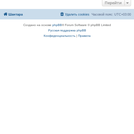
Перейти
Шантара
Удалить cookies
Часовой пояс:
UTC+03:00
Создано на основе
phpBB
® Forum Software © phpBB Limited
Русская поддержка phpBB
Конфиденциальность
|
Правила