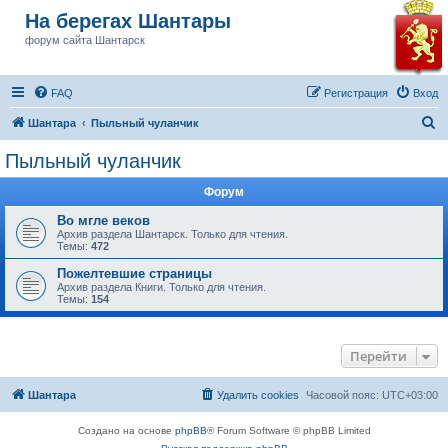
На берегах Шантары
форум сайта Шантарск
FAQ
Регистрация
Вход
П
Шантара
Пыльный чуланчик
о
Пыльный чуланчик
и
Форум
с
к
Во мгле веков
Архив раздела Шантарск. Только для чтения.
Темы:
472
Пожелтевшие страницы
Архив раздела Книги. Только для чтения.
Темы:
154
Перейти
Шантара
Удалить cookies
Часовой пояс:
UTC+03:00
Создано на основе
phpBB
® Forum Software © phpBB Limited