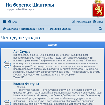
На берегах Шантары
форум сайта Шантарск
FAQ
Регистрация
Вход
П
Шантара
Шантарский клуб
Чего душе угодно
о
Чего душе угодно
и
Форум
с
к
Арт-Студио
Вы побывали в одной из сокровишниц мировой культуры, вам
посчастливилось посетить Лувр, Прадо или галерею Уффици? Вы
посетили развалины Парфенона или египетские пирамиды? Или вам
просто удалось запечатлеть прекрасное мгновение при помощи вашего
фотоаппарата? Вы владеете кистью и пером профессионально или
просто пробуете свои силы в различных видах искусства? Вы любите
живопись, скульптуру, архитектуру и вам есть, что рассказать об этом?
Поделитесь с другими шантарцами в этой рубрике.
Темы:
58
Колесо Фортуны
— Казино?
— Перепутал. Казино — это «Улыбка Фортуны», а «Колесо Фортуны» —
фирма, которая, на западный манер, принимает любые и всяческие пари.
Можешь побиться об заклад, что Ленька Ди Каприо трахнет Евангелисту
— или, наоборот, не трахнет. Что Никите Михалкову дадут второго
«Оскара» — или не дадут. Что у Макашова обнаружатся еврейские
предки в Жмеринке, что Моника Левински выйдет замуж за Андре