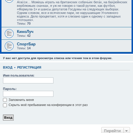
Агасси… Можешь играть на британских собачьих бегах, на бахрейнских
верблюжьих скачках, я уж не говорю о такой рутине, как футбол,
«Формула-1» и шансы депутатов Госдумы на следующих выборах.
Одним словом, все и всяческие пари, не нарушающие Уголовного
кодекса. Дело процветает, хотя и слизано один к одному с западных
«тотошек».
Темы:
70
КиноЛуч
Темы:
42
СпортБар
Темы:
14
У вас нет доступа для просмотра списка или чтения тем в этом форуме.
ВХОД
•
РЕГИСТРАЦИЯ
Имя пользователя:
Пароль:
Запомнить меня
Скрыть моё пребывание на конференции в этот раз
Перейти