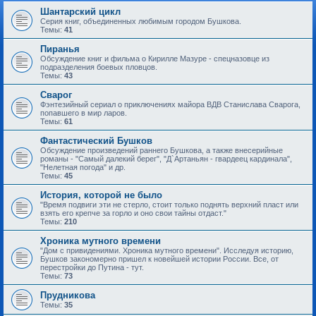
Шантарский цикл
Серия книг, объединенных любимым городом Бушкова.
Темы:
41
Пиранья
Обсуждение книг и фильма о Кирилле Мазуре - спецназовце из
подразделения боевых пловцов.
Темы:
43
Сварог
Фэнтезийный сериал о приключениях майора ВДВ Станислава Сварога,
попавшего в мир ларов.
Темы:
61
Фантастический Бушков
Обсуждение произведений раннего Бушкова, а также внесерийные
романы - "Самый далекий берег", "Д`Артаньян - гвардеец кардинала",
"Нелетная погода" и др.
Темы:
45
История, которой не было
"Время подвиги эти не стерло, стоит только поднять верхний пласт или
взять его крепче за горло и оно свои тайны отдаст."
Темы:
210
Хроника мутного времени
"Дом с привидениями. Хроника мутного времени". Исследуя историю,
Бушков закономерно пришел к новейшей истории России. Все, от
перестройки до Путина - тут.
Темы:
73
Прудникова
Темы:
35