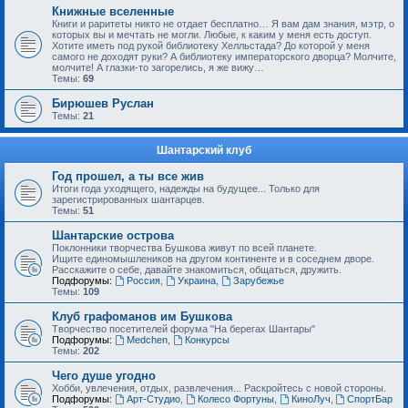
Книжные вселенные
Книги и раритеты никто не отдает бесплатно… Я вам дам знания, мэтр, о
которых вы и мечтать не могли. Любые, к каким у меня есть доступ.
Хотите иметь под рукой библиотеку Хелльстада? До которой у меня
самого не доходят руки? А библиотеку императорского дворца? Молчите,
молчите! А глазки-то загорелись, я же вижу…
Темы:
69
Бирюшев Руслан
Темы:
21
Шантарский клуб
Год прошел, а ты все жив
Итоги года уходящего, надежды на будущее... Только для
зарегистрированных шантарцев.
Темы:
51
Шантарские острова
Поклонники творчества Бушкова живут по всей планете.
Ищите единомышлеников на другом континенте и в соседнем дворе.
Расскажите о себе, давайте знакомиться, общаться, дружить.
Подфорумы:
Россия
,
Украина
,
Зарубежье
Темы:
109
Клуб графоманов им Бушкова
Творчество посетителей форума "На берегах Шантары"
Подфорумы:
Medchen
,
Конкурсы
Темы:
202
Чего душе угодно
Хобби, увлечения, отдых, развлечения... Раскройтесь с новой стороны.
Подфорумы:
Арт-Студио
,
Колесо Фортуны
,
КиноЛуч
,
СпортБар