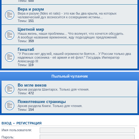
Темы:
500
Вера и разум
Вера и разум (fides et ratio) - это как бы два крыла, на которых
человеческий дух возносится к созерцанию истины...
Темы:
151
Цветной мир
Наша жизнь, наши проблемы... Что волнует, что хочется обсудить.
А вообще название временное, жду подходящих предложений.
Темы:
359
Генштаб
"У России нет друзей, нашей огромности боятся... У России только два
надежных союзника - её армия и её флот." Государь Император
Александр III
Темы:
119
Пыльный чуланчик
Во мгле веков
Архив раздела Шантарск. Только для чтения.
Темы:
472
Пожелтевшие страницы
Архив раздела Книги. Только для чтения.
Темы:
154
ВХОД
•
РЕГИСТРАЦИЯ
Имя пользователя:
Пароль: