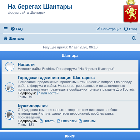
На берегах Шантары
форум сайта Шантарск
FAQ
Регистрация
Вход
П
Шантара
о
Текущее время: 07 авг 2026, 06:16
и
Шантара
с
Новости
к
Новости сайта Bushkov.Ru и форума "На берегах Шантары".
Городская администрация Шантарска
Пожелания, предложения, проблемы и технические вопросы по поводу
работы форума и сайта. Незарегистрированные и незалогиненные
пользователи могут размещать сообщения только в разделе Для Гостей.
Подфорум:
Для Гостей
Темы:
79
Бушковедение
Обсуждение тем, связанных с творчеством писателя вообще:
литературный стиль, характеры персонажей, проблематика
произведений.
Подфорумы:
Цитаты
,
Опечатки
,
Фильмы
Темы:
181
Книги