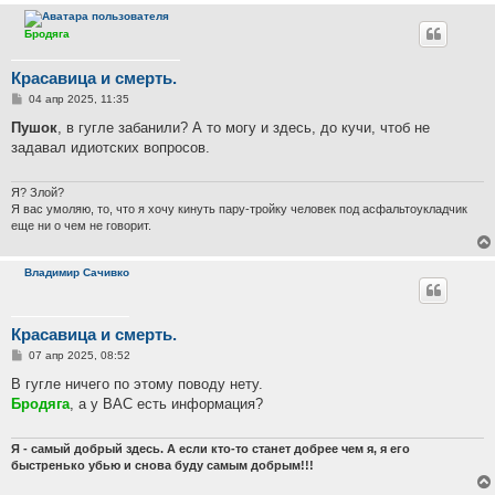
Бродяга
Красавица и смерть.
С
04 апр 2025, 11:35
о
о
Пушок
, в гугле забанили? А то могу и здесь, до кучи, чтоб не
б
задавал идиотских вопросов.
щ
е
н
и
Я? Злой?
е
Я вас умоляю, то, что я хочу кинуть пару-тройку человек под асфальтоукладчик
еще ни о чем не говорит.
Владимир Сачивко
Красавица и смерть.
С
07 апр 2025, 08:52
о
о
В гугле ничего по этому поводу нету.
б
Бродяга
, а у ВАС есть информация?
щ
е
н
и
Я - самый добрый здесь. А если кто-то станет добрее чем я, я его
е
быстренько убью и снова буду самым добрым!!!