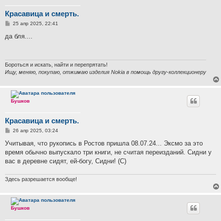
Красавица и смерть.
С
25 апр 2025, 22:41
о
о
да бля....
б
щ
е
н
и
Бороться и искать, найти и перепрятать!
е
Ищу, меняю, покупаю, отжимаю изделия Nokia в помощь другу-коллекционеру
Бушков
Красавица и смерть.
С
26 апр 2025, 03:24
о
о
Учитывая, что рукопись в Ростов пришла 08.07.24... Эксмо за это
б
время обычно выпускало три книги, не считая переизданий. Сидни у
щ
е
вас в деревне сидят, ей-богу, Сидни! (С)
н
и
е
Здесь разрешается вообще!
Бушков