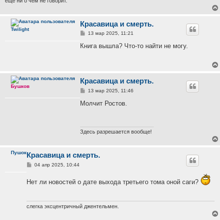
еще ни о чем не говорит.
Красавица и смерть.
Twilight
С
13 мар 2025, 11:21
о
о
Книга вышла? Что-то найти не могу.
б
щ
е
н
и
Красавица и смерть.
е
Бушков
С
13 мар 2025, 11:46
о
о
Молчит Ростов.
б
щ
е
н
и
Здесь разрешается вообще!
е
Пушок
Красавица и смерть.
С
04 апр 2025, 10:44
о
о
Нет ли новостей о дате выхода третьего тома оной саги?
б
щ
е
н
и
слегка эксцентричный джентельмен.
е