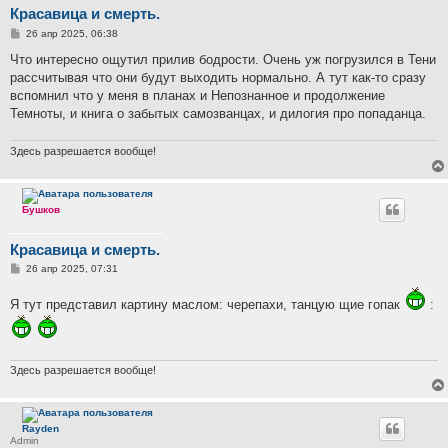
Красавица и смерть.
С
26 апр 2025, 06:38
о
о
Что интересно ощутил прилив бодрости. Очень уж погрузился в Тени
б
рассчитывая что они будут выходить нормально. А тут как-то сразу
щ
е
вспомнил что у меня в планах и Непознанное и продолжение
н
Темноты, и книга о забытых самозванцах, и дилогия про попаданца.
и
е
Здесь разрешается вообще!
Бушков
Красавица и смерть.
С
26 апр 2025, 07:31
о
о
Я тут представил картину маслом: черепахи, танцую щие гопак
:
б
щ
е
н
и
е
Здесь разрешается вообще!
Rayden
Admin