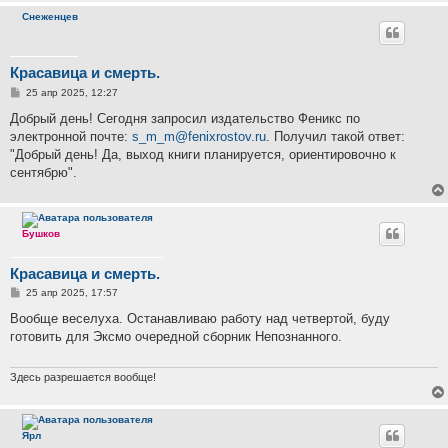
Снеженцев
Красавица и смерть.
С
25 апр 2025, 12:27
о
о
Добрый день! Сегодня запросил издательство Феникс по
б
электронной почте:
s_m_m@fenixrostov.ru
. Получил такой ответ:
щ
е
"Добрый день! Да, выход книги планируется, ориентировочно к
н
сентябрю".
и
е
Бушков
Красавица и смерть.
С
25 апр 2025, 17:57
о
о
Вообще веселуха. Останавливаю работу над четвертой, буду
б
готовить для Эксмо очередной сборник Непознанного.
щ
е
н
и
Здесь разрешается вообще!
е
Ярл