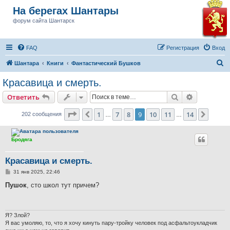
На берегах Шантары
форум сайта Шантарск
FAQ
Регистрация
Вход
П
Шантара
Книги
Фантастический Бушков
о
Красавица и смерть.
и
Поиск
Расширен
Ответить
с
к
Страница
9
из
14
1
7
8
9
10
11
14
Пред.
След.
202 сообщения
…
…
Бродяга
Красавица и смерть.
С
31 янв 2025, 22:46
о
о
Пушок
, сто школ тут причем?
б
щ
е
н
и
Я? Злой?
е
Я вас умоляю, то, что я хочу кинуть пару-тройку человек под асфальтоукладчик