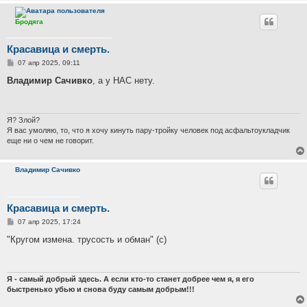
Бродяга
Красавица и смерть.
С
07 апр 2025, 09:11
о
о
Владимир Сачивко
, а у НАС нету.
б
щ
е
н
и
Я? Злой?
е
Я вас умоляю, то, что я хочу кинуть пару-тройку человек под асфальтоукладчик
еще ни о чем не говорит.
Владимир Сачивко
Красавица и смерть.
С
07 апр 2025, 17:24
о
о
"Кругом измена. трусость и обман" (с)
б
щ
е
н
и
Я - самый добрый здесь. А если кто-то станет добрее чем я, я его
е
быстренько убью и снова буду самым добрым!!!