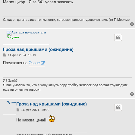
о
Магия цифр...Я за 641 успел заказать.
б
щ
е
н
и
Следует делать лишь те глупости, которые приносят удовольствие. (с) П.Мериме
е
Бродяга
Гроза над крышами (ожидание)
С
14 фев 2024, 18:19
о
о
Предзаказ на
Озоне
.
б
щ
е
н
и
Я? Злой?
е
Я вас умоляю, то, что я хочу кинуть пару-тройку человек под асфальтоукладчик
еще ни о чем не говорит.
Пушок
Гроза над крышами (ожидание)
С
14 фев 2024, 19:09
о
о
Но какова цена!!!
б
щ
е
н
и