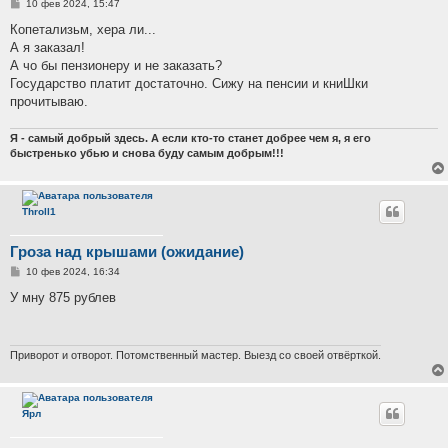
С
10 фев 2024, 15:47
о
о
Копетализьм, хера ли...
б
А я заказал!
щ
е
А чо бы пензионеру и не заказать?
н
Государство платит достаточно. Сижу на пенсии и книШки
и
е
прочитываю.
Я - самый добрый здесь. А если кто-то станет добрее чем я, я его
быстренько убью и снова буду самым добрым!!!
Throll1
Гроза над крышами (ожидание)
С
10 фев 2024, 16:34
о
о
У мну 875 рублев
б
щ
е
н
и
Приворот и отворот. Потомственный мастер. Выезд со своей отвёрткой.
е
Ярл