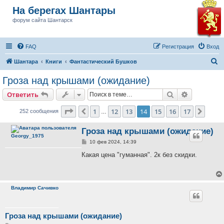
На берегах Шантары
форум сайта Шантарск
FAQ
Регистрация
Вход
П
Шантара
Книги
Фантастический Бушков
о
Гроза над крышами (ожидание)
и
Поиск
Расширен
Ответить
с
к
Страница
14
из
17
1
12
13
14
15
16
17
Пред.
След.
252 сообщения
…
Гроза над крышами (ожидание)
Georgy_1975
С
10 фев 2024, 14:39
о
о
Какая цена "гуманная". 2к без скидки.
б
щ
е
н
и
Владимир Сачивко
е
Гроза над крышами (ожидание)