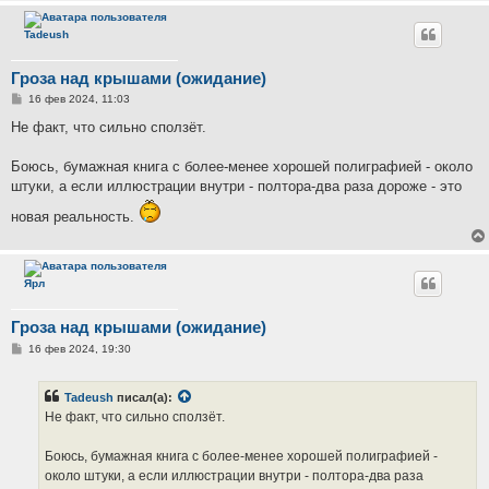
Tadeush
Гроза над крышами (ожидание)
С
16 фев 2024, 11:03
о
о
Не факт, что сильно сползёт.
б
щ
е
Боюсь, бумажная книга с более-менее хорошей полиграфией - около
н
штуки, а если иллюстрации внутри - полтора-два раза дороже - это
и
е
новая реальность.
Ярл
Гроза над крышами (ожидание)
С
16 фев 2024, 19:30
о
о
б
Tadeush
писал(а):
щ
е
Не факт, что сильно сползёт.
н
и
е
Боюсь, бумажная книга с более-менее хорошей полиграфией -
около штуки, а если иллюстрации внутри - полтора-два раза