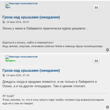
Ярл
Гроза над крышами (ожидание)
С
16 фев 2024, 06:57
о
о
Лично у меня в Лабиринте практически вдвое дешевле...
б
щ
е
н
и
Бороться и искать, найти и перепрятать!
е
Ищу, меняю, покупаю, отжимаю изделия Nokia в помощь другу-коллекционеру
Бродяга
Гроза над крышами (ожидание)
С
16 фев 2024, 07:16
о
о
Дождусь когда в продаже появится, и не только в Лабиринте и
б
Озоне, а и на других площадках. Там и ценник сползет.
щ
е
н
и
Я? Злой?
е
Я вас умоляю, то, что я хочу кинуть пару-тройку человек под асфальтоукладчик
еще ни о чем не говорит.