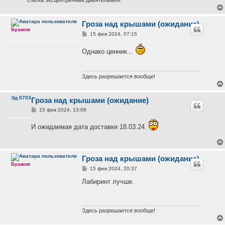
слегка эксцентричный джентельмен.
е
Гроза над крышами (ожидание)
Бушков
С
15 фев 2024, 07:15
о
о
Однако ценник...
б
щ
е
н
и
Здесь разрешается вообще!
е
Эд 0703
Гроза над крышами (ожидание)
С
15 фев 2024, 13:08
о
о
И ожидаемая дата доставки 18.03.24.
б
щ
е
н
и
Гроза над крышами (ожидание)
е
Бушков
С
15 фев 2024, 20:37
о
о
Лабиринт лучше.
б
щ
е
н
и
Здесь разрешается вообще!
е