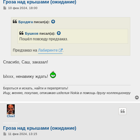
Гроза над крышами (ожидание)
С
10 фев 2024, 18:00
о
о
б
Бродяга
писал(а):
щ
е
н
Бушков
писал(а):
и
е
Пошёл повсюду предзаказ.
Предзаказ на
Лабиринте
.
Спасибо, Саш, заказал!
Ыххх, ненавижу ждать!
Бороться и искать, найти и перепрятать!
Ищу, меняю, покупаю, отжимаю изделия Nokia в помощь другу-коллекционеру
Chief
Гроза над крышами (ожидание)
С
11 фев 2024, 13:15
о