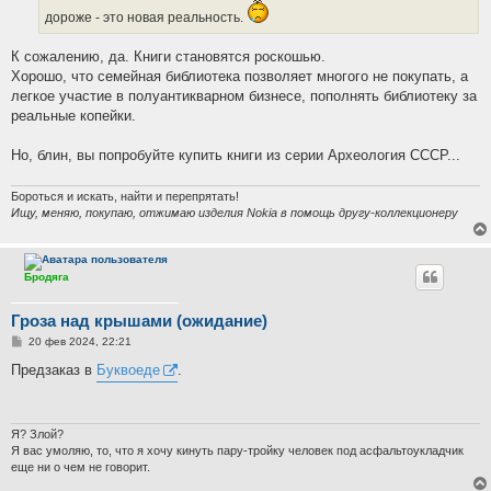
дороже - это новая реальность.
К сожалению, да. Книги становятся роскошью.
Хорошо, что семейная библиотека позволяет многого не покупать, а
легкое участие в полуантикварном бизнесе, пополнять библиотеку за
реальные копейки.
Но, блин, вы попробуйте купить книги из серии Археология СССР...
Бороться и искать, найти и перепрятать!
Ищу, меняю, покупаю, отжимаю изделия Nokia в помощь другу-коллекционеру
Бродяга
Гроза над крышами (ожидание)
С
20 фев 2024, 22:21
о
о
Предзаказ в
Буквоеде
.
б
щ
е
н
и
Я? Злой?
е
Я вас умоляю, то, что я хочу кинуть пару-тройку человек под асфальтоукладчик
еще ни о чем не говорит.