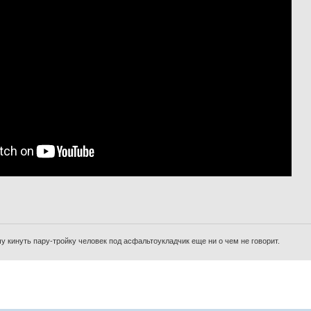
очу кинуть пару-тройку человек под асфальтоукладчик еще ни о чем не говорит.