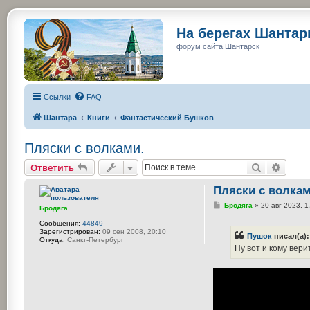
На берегах Шанта
форум сайта Шантарск
Ссылки
FAQ
Шантара
Книги
Фантастический Бушков
Пляски с волками.
Поиск
Расши
Ответить
Пляски с волкам
С
Бродяга
»
20 авг 2023, 1
Бродяга
о
о
Сообщения:
44849
б
Зарегистрирован:
09 сен 2008, 20:10
Пушок
писал(а)
щ
Откуда:
Санкт-Петербург
е
Ну вот и кому вери
н
и
е