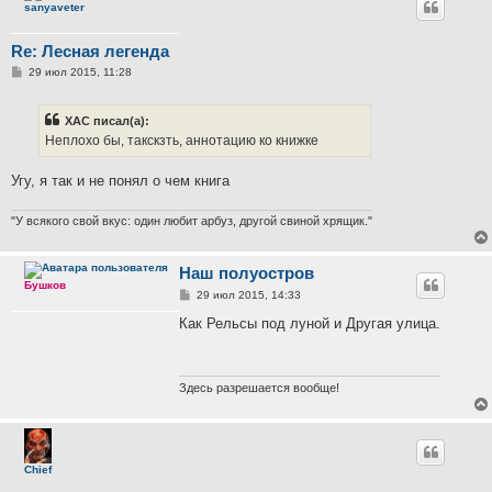
sanyaveter
Re: Лесная легенда
С
29 июл 2015, 11:28
о
о
б
ХАС писал(а):
щ
е
Неплохо бы, такскзть, аннотацию ко книжке
н
и
е
Угу, я так и не понял о чем книга
"У всякого свой вкус: один любит арбуз, другой свиной хрящик."
Наш полуостров
Бушков
С
29 июл 2015, 14:33
о
о
Как Рельсы под луной и Другая улица.
б
щ
е
н
и
Здесь разрешается вообще!
е
Chief