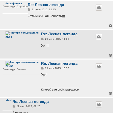
Филифьонка
Re: Лесная легенда
Литконкурс Серебро
С
21 июл 2015, 12:45
о
о
Отличнейшая новость)))
б
щ
е
н
и
Re: Лесная легенда
е
ящер
С
21 июл 2015, 14:01
о
о
Уря!!!
б
щ
е
н
и
Re: Лесная легенда
е
ELVIG
С
21 июл 2015, 16:30
Литконкурс Золото
о
о
Ура!
б
щ
е
н
и
Каждый сам себе навигатор
е
slash
Re: Лесная легенда
С
22 июл 2015, 08:25
о
о
2 раза ура