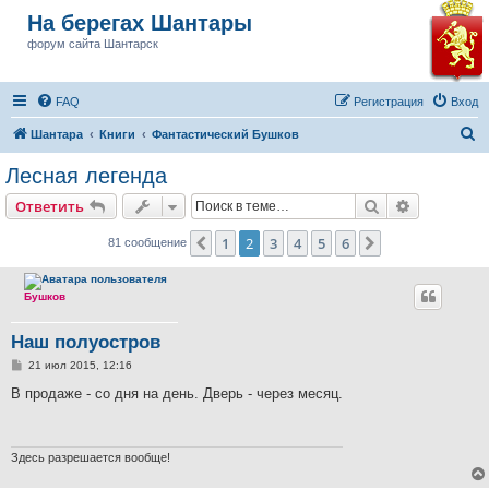
На берегах Шантары
форум сайта Шантарск
FAQ
Регистрация
Вход
П
Шантара
Книги
Фантастический Бушков
о
Лесная легенда
и
Поиск
Расширен
Ответить
с
к
1
2
3
4
5
6
Пред.
След.
81 сообщение
Бушков
Наш полуостров
С
21 июл 2015, 12:16
о
о
В продаже - со дня на день. Дверь - через месяц.
б
щ
е
н
и
Здесь разрешается вообще!
е