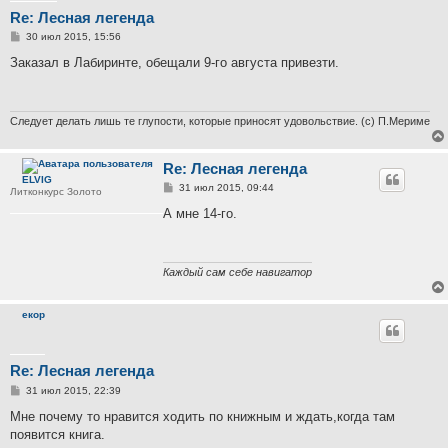
Re: Лесная легенда
С
30 июл 2015, 15:56
о
о
Заказал в Лабиринте, обещали 9-го августа привезти.
б
щ
е
н
и
Следует делать лишь те глупости, которые приносят удовольствие. (с) П.Мериме
е
Re: Лесная легенда
ELVIG
С
31 июл 2015, 09:44
Литконкурс Золото
о
о
А мне 14-го.
б
щ
е
н
и
Каждый сам себе навигатор
е
екор
Re: Лесная легенда
С
31 июл 2015, 22:39
о
о
Мне почему то нравится ходить по книжным и ждать,когда там
б
появится книга.
щ