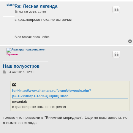
slash
Re: Лесная легенда
С
03 авг 2015, 19:50
о
о
в красноярске пока не встречал
б
щ
е
н
и
В ее глазах сила небес...
е
Бушков
Наш полуостров
С
04 авг 2015, 12:10
о
о
б
щ
е
[url=http://www.shantara.ru/forum/viewtopic.php?
н
p=11127904#p11127904]««[/url] slash
и
е
писал(а):
в красноярске пока не встречал
только что привезли в "Книжный меридиан". Еще не выставляли, но
я вымог со склада.