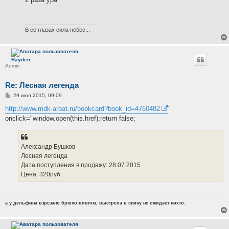
б
щ
е
н
и
В ее глазах сила небес...
е
Rayden
Admin
Re: Лесная легенда
С
29 июл 2015, 09:09
о
о
http://www.mdk-arbat.ru/bookcard?book_id=4760482
"
б
onclick="window.open(this.href);return false;
щ
е
н
и
е
Александр Бушков
Лесная легенда
Дата поступления в продажу: 28.07.2015
Цена: 320руб
а у дельфина взрезано брюхо винтом, выстрела в спину не ожидает никто.