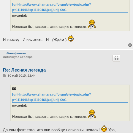
е
[url=http://www.shantara.ru/forum/viewtopic.php?
н
p=11110466#p11110466]««[/url] ХАС
и
е
писал(а):
Неплохо бы, такскзть, аннотацию ко книжке.
И книжку.. И почитать.. И.. (Ждём.)
Филифьонка
Литконкурс Серебро
Re: Лесная легенда
С
30 май 2015, 22:44
о
о
б
щ
е
[url=http://www.shantara.ru/forum/viewtopic.php?
н
p=11110466#p11110466]««[/url] ХАС
и
е
писал(а):
Неплохо бы, такскзть, аннотацию ко книжке.
Да сам факт того, что они вообще написаны, неплох!
Ура,