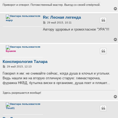
н
и
Приворот и отворот. Потомственный мастер. Выезд со своей отвёрткой.
е
Re: Лесная легенда
ящер
С
29 май 2015, 10:11
о
о
Автору здоровья и громогласное "УРА"!!!
б
щ
е
н
и
е
Бушков
Конспирология Талара
С
29 май 2015, 12:13
о
о
Говорил я им: не снимайте сейчас, когда душа в клочья и угольки.
б
Ведь нашли же на вторую отличную старую: гимнастерочка,
щ
е
фуражка НКВД, бутылка виски в организме, душа поет и пляшет...
н
и
е
Здесь разрешается вообще!
Throll1