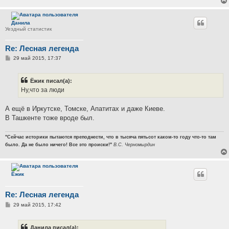
Данила
Уездный статистик
Re: Лесная легенда
С
29 май 2015, 17:37
о
о
б
Ёжик писал(а):
щ
е
Ну,что за люди
н
и
е
А ещё в Иркутске, Томске, Апатитах и даже Киеве.
В Ташкенте тоже вроде был.
"Сейчас историки пытаются преподнести, что в тысяча пятьсот каком-то году что-то там
было. Да не было ничего! Все это происки!"
В.С. Черномырдин
Ёжик
Re: Лесная легенда
С
29 май 2015, 17:42
о
о
б
Данила писал(а):
щ