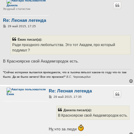
Данила
Уездный статистик
Re: Лесная легенда
С
29 май 2015, 17:25
о
о
б
Ёжик писал(а):
щ
е
Ради праздного любопытства. Это тот Академ, про который
н
подумал ?
и
е
В Красноярске свой Академгородок есть.
"Сейчас историки пытаются преподнести, что в тысяча пятьсот каком-то году что-то там
было. Да не было ничего! Все это происки!"
В.С. Черномырдин
Re: Лесная легенда
Ёжик
С
29 май 2015, 17:35
о
о
б
Данила писал(а):
щ
е
В Красноярске свой Академгородок есть.
н
и
е
Ну,что за люди