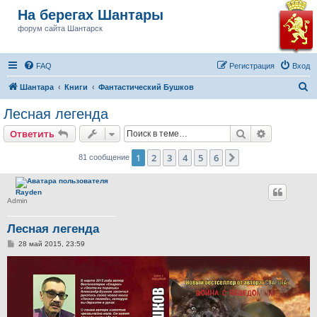
На берегах Шантары
форум сайта Шантарск
FAQ
Регистрация
Вход
П
Шантара
Книги
Фантастический Бушков
о
Лесная легенда
и
Поиск
Расширен
Ответить
с
к
1
2
3
4
5
6
След.
81 сообщение
Rayden
Admin
Лесная легенда
С
28 май 2015, 23:59
о
о
б
щ
е
н
и
е