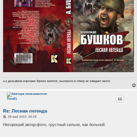
а у дельфина взрезано брюхо винтом, выстрела в спину не ожидает никто.
Throll1
Re: Лесная легенда
С
29 май 2015, 00:25
о
о
Нехороший автор-фото, грустный сильно, как больной.
б
щ
е