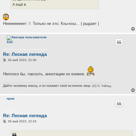
е
А ещё в
н
и
е
Нееееееееет :!: Только не это. Кхы-кхы... ( рыдает )
ХАС
Re: Лесная легенда
С
30 май 2015, 21:30
о
о
б
Неплохо бы, такскзть, аннотацию ко книжке.
щ
е
н
и
Дайте человеку маску, и он покажет своё истинное лицо. (с)
О. Уайльд.
е
пром
Re: Лесная легенда
С
30 май 2015, 22:24
о
о
б
щ