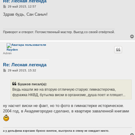
Re: Лесная легенда
С
29 май 2015, 12:57
о
о
Здрав будь, Сан Саныч!
б
щ
е
н
и
Приворот и отворот. Потомственный мастер. Выезд со своей отвёрткой.
е
Rayden
Admin
Re: Лесная легенда
С
29 май 2015, 15:32
о
о
б
Бушков писал(а):
щ
е
Ведь нашли же на вторую отличную старую: гимнастерочка,
н
фуражка НКВД, бутылка виски в организме, душа поет и пляшет...
и
е
ну насчет виски не факт, но то фото в гимнастерке историческое.
2004 год, в Академгородке сделано, в квартире заваленной книгами
а у дельфина взрезано брюхо винтом, выстрела в спину не ожидает никто.