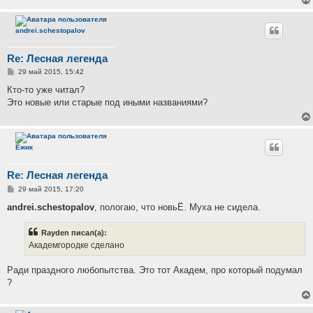
andrei.schestopalov
Re: Лесная легенда
С
29 май 2015, 15:42
о
о
Кто-то уже читал?
б
Это новые или старые под иными названиями?
щ
е
н
и
е
Ёжик
Re: Лесная легенда
С
29 май 2015, 17:20
о
о
andrei.schestopalov
, пологаю, что новьЁ. Муха не сидела.
б
щ
е
Rayden писал(а):
н
Академгородке сделано
и
е
Ради праздного любопытства. Это тот Академ, про который подумал
?