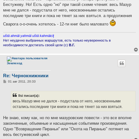
Бестужеву. Но! Есть одно "но" при такой схеме чтения: весь Мазур
мне не дался - подустала от него, неосвоенными остались
последние три книги и пока не тянет за них взяться. а продолжения
Сварога о-о-очень хотелось - 12-ти книг было маловато
uštā ahmāi yahmāi uštā kahmāicīţ
Нет неудачно выбранных маршрутов, есть только неуверенность в
необходимости достигать своей цели (с)
В.Г.
Землеход
Re: Чернокнижники
С
01 авг 2011, 20:33
о
о
б
Ilsi писал(а):
щ
е
весь Мазур мне не дался - подустала от него, неосвоенными
н
остались последние три книги и пока не тянет за них взяться.
и
е
Не знаю, кому как, но по мне мазуровские повести - это все вполне
законченные, объемные и насыщенные событиями произведения.
Одно "Возвращение Пираньи" или "Охота на Пиранью" потянет на
весь бестужевский цикл.