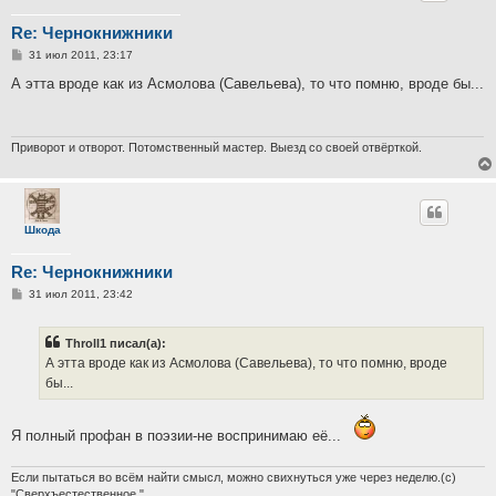
Re: Чернокнижники
С
31 июл 2011, 23:17
о
о
А этта вроде как из Асмолова (Савельева), то что помню, вроде бы...
б
щ
е
н
и
Приворот и отворот. Потомственный мастер. Выезд со своей отвёрткой.
е
Шкода
Re: Чернокнижники
С
31 июл 2011, 23:42
о
о
б
Throll1 писал(а):
щ
е
А этта вроде как из Асмолова (Савельева), то что помню, вроде
н
бы...
и
е
Я полный профан в поэзии-не воспринимаю её...
Если пытаться во всём найти смысл, можно свихнуться уже через неделю.(с)
"Сверхъестественное."