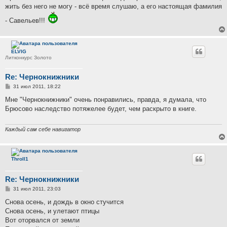
жить без него не могу - всё время слушаю, а его настоящая фамилия
- Савельев!!!
ELVIG
Литконкурс Золото
Re: Чернокнижники
С
31 июл 2011, 18:22
о
о
Мне "Чернокнижники" очень понравились, правда, я думала, что
б
Брюсово наследство потяжелее будет, чем раскрыто в книге.
щ
е
н
и
Каждый сам себе навигатор
е
Throll1
Re: Чернокнижники
С
31 июл 2011, 23:03
о
о
Снова осень, и дождь в окно стучится
б
Снова осень, и улетают птицы
щ
е
Вот оторвался от земли
н