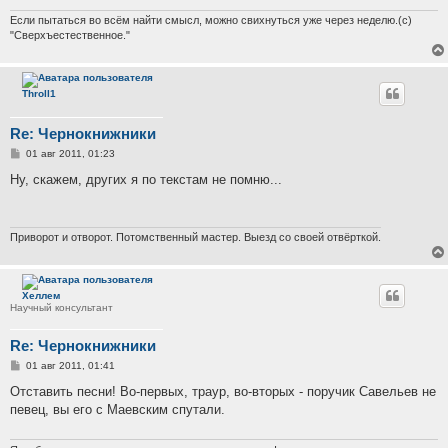
Если пытаться во всём найти смысл, можно свихнуться уже через неделю.(с)
"Сверхъестественное."
Throll1
Re: Чернокнижники
С
01 авг 2011, 01:23
о
о
Ну, скажем, других я по текстам не помню...
б
щ
е
н
и
Приворот и отворот. Потомственный мастер. Выезд со своей отвёрткой.
е
Хеллем
Научный консультант
Re: Чернокнижники
С
01 авг 2011, 01:41
о
о
Отставить песни! Во-первых, траур, во-вторых - поручик Савельев не
б
певец, вы его с Маевским спутали.
щ
е
н