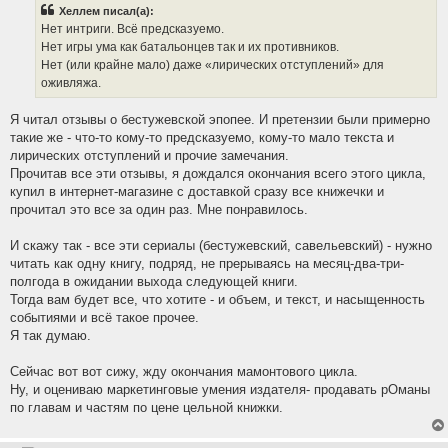
б
Хеллем писал(а):
щ
е
Нет интриги. Всё предсказуемо.
н
Нет игры ума как батальонцев так и их противников.
и
е
Нет (или крайне мало) даже «лирических отступлений» для
оживляжа.
Я читал отзывы о бестужевской эпопее. И претензии были примерно
такие же - что-то кому-то предсказуемо, кому-то мало текста и
лирических отступлений и прочие замечания.
Прочитав все эти отзывы, я дождался окончания всего этого цикла,
купил в интернет-магазине с доставкой сразу все книжечки и
прочитал это все за один раз. Мне понравилось.
И скажу так - все эти сериалы (бестужевский, савельевский) - нужно
читать как одну книгу, подряд, не прерываясь на месяц-два-три-
полгода в ожидании выхода следующей книги.
Тогда вам будет все, что хотите - и объем, и текст, и насыщенность
событиями и всё такое прочее.
Я так думаю.
Сейчас вот вот сижу, жду окончания мамонтового цикла.
Ну, и оцениваю маркетинговые умения издателя- продавать рОманы
по главам и частям по цене цельной книжки.