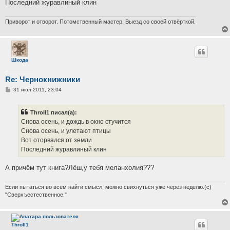
Последний журавлиный клин
и
е
Приворот и отворот. Потомственный мастер. Выезд со своей отвёрткой.
Шкода
Re: Чернокнижники
С
31 июл 2011, 23:04
о
о
б
Throll1 писал(а):
щ
е
Снова осень, и дождь в окно стучится
н
Снова осень, и улетают птицы
и
е
Вот оторвался от земли
Последний журавлиный клин
А причём тут книга?Лёш,у тебя меланхолия???
Если пытаться во всём найти смысл, можно свихнуться уже через неделю.(с)
"Сверхъестественное."
Throll1