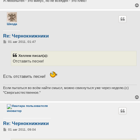
и
Я любопытен - это минус, но не всеяден - это плюс!
е
Шкода
Re: Чернокнижники
С
01 авг 2011, 01:47
о
о
б
Хеллем писал(а):
щ
е
Отставить песни!
н
и
е
Есть отставить песни!
Если пытаться во всём найти смысл, можно свихнуться уже через неделю.(с)
"Сверхъестественное."
иноватор
Re: Чернокнижники
С
01 авг 2011, 09:04
о
о