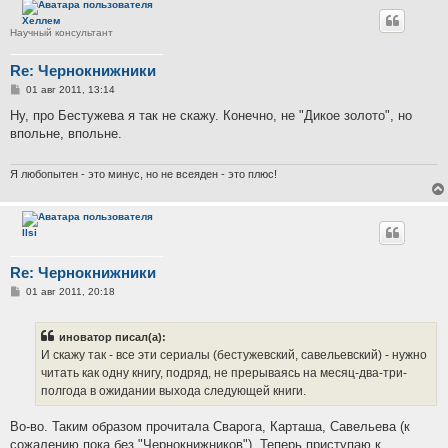
Хеллем
Научный консультант
Re: Чернокнижники
С
01 авг 2011, 13:14
о
о
Ну, про Бестужева я так не скажу. Конечно, не "Дикое золото", но
б
впольне, впольне.
щ
е
н
и
Я любопытен - это минус, но не всеяден - это плюс!
е
Ilsi
Re: Чернокнижники
С
01 авг 2011, 20:18
о
о
б
иноватор писал(а):
щ
е
И скажу так - все эти сериалы (бестужевский, савельевский) - нужно
н
читать как одну книгу, подряд, не прерываясь на месяц-два-три-
и
е
полгода в ожидании выхода следующей книги.
Во-во. Таким образом прочитала Сварога, Карташа, Савельева (к
сожалению пока без "Чернокнижников"). Теперь приступаю к