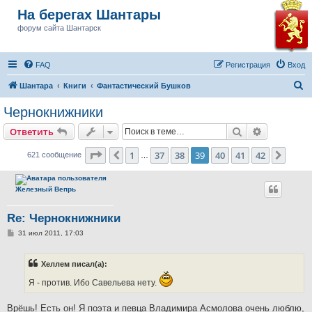
На берегах Шантары
форум сайта Шантарск
FAQ
Регистрация
Вход
П
Шантара
Книги
Фантастический Бушков
о
Чернокнижники
и
Поиск
Расширен
Ответить
с
к
Страница
39
из
42
1
37
38
39
40
41
42
Пред.
След.
621 сообщение
…
Железный Вепрь
Re: Чернокнижники
С
31 июл 2011, 17:03
о
о
б
Хеллем писал(а):
щ
е
Я - против. Ибо Савельева нету.
н
и
е
Врёшь! Есть он! Я поэта и певца Владимира Асмолова очень люблю,