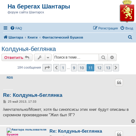
На берегах Шантары
форум сайта Шантарск
FAQ
Регистрация
Вход
П
Шантара
Книги
Фантастический Бушков
о
Колдунья-беглянка
и
Поиск
Расширен
Ответить
с
к
Страница
11
из
13
1
9
10
11
12
13
Пред.
След.
184 сообщения
…
RDS
Re: Колдунья-беглянка
С
25 май 2013, 17:33
о
о
/мечтательно/Может, хотя бы синопсисы этих книг будут описаны в
б
скромном произведении "Жил был Я"?
щ
е
н
и
Re: Колдунья-беглянка
е
Бушков