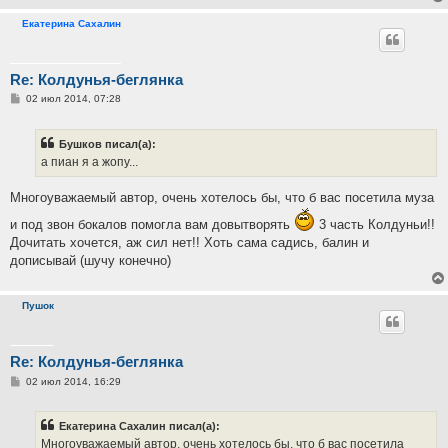
Екатерина Сахалин
Re: Колдунья-беглянка
С
02 июл 2014, 07:28
о
о
б
Бушков писал(а):
щ
е
а пиан я а жопу...
н
и
е
Многоуважаемый автор, очень хотелось бы, что б вас посетила муза
и под звон бокалов помогла вам довытворять
3 часть Колдуньи!!
Дочитать хочется, аж сил нет!! Хоть сама садись, балин и
дописывай (шучу конечно)
Пушок
Re: Колдунья-беглянка
С
02 июл 2014, 16:29
о
о
б
Екатерина Сахалин писал(а):
щ
е
Многоуважаемый автор, очень хотелось бы, что б вас посетила