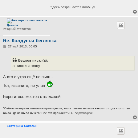
н
и
Здесь разрешается вообще!
е
Данила
Уездный статистик
Re: Колдунья-беглянка
С
27 май 2013, 06:05
о
о
б
Бушков писал(а):
щ
е
а пиан я а жопу...
н
и
е
А кто с утра ещё не пьян -
Тот, извините, не улан
Берегитесь
мостов
стеллажей
"Сейчас историки пытаются преподнести, что в тысяча пятьсот каком-то году что-то там
было. Да не было ничего! Все это происки!"
В.С. Черномырдин
Екатерина Сахалин