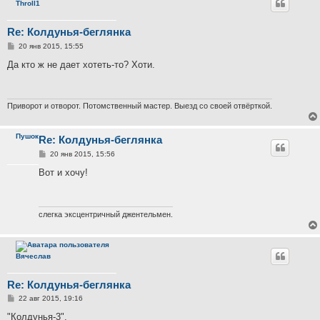
Throll1
Re: Колдунья-беглянка
С
20 янв 2015, 15:55
о
о
Да кто ж не дает хотеть-то? Хоти.
б
щ
е
н
и
Приворот и отворот. Потомственный мастер. Выезд со своей отвёрткой.
е
Пушок
Re: Колдунья-беглянка
С
20 янв 2015, 15:56
о
о
Вот и хочу!
б
щ
е
н
и
слегка эксцентричный джентельмен.
е
Вячеслав
Re: Колдунья-беглянка
С
22 авг 2015, 19:16
о
о
"Колдунья-3".