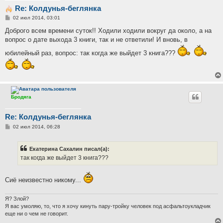
Re: Колдунья-беглянка
С
02 июл 2014, 03:01
о
о
Доброго всем времени суток!! Ходили ходили вокруг да около, а на
б
вопрос о дате выхода 3 книги, так и не ответили! И вновь, в
щ
е
юбилейный раз, вопрос: так когда же выйдет 3 книга???
н
и
е
Бродяга
Re: Колдунья-беглянка
С
02 июл 2014, 06:28
о
о
б
Екатерина Сахалин писал(а):
щ
е
так когда же выйдет 3 книга???
н
и
е
Сиё неизвестно никому...
Я? Злой?
Я вас умоляю, то, что я хочу кинуть пару-тройку человек под асфальтоукладчик
еще ни о чем не говорит.