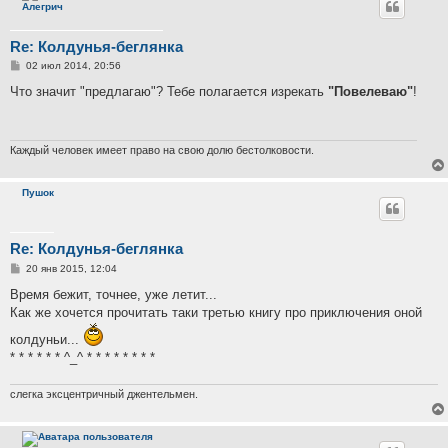
Алегрич
Re: Колдунья-беглянка
С
02 июл 2014, 20:56
о
о
Что значит "предлагаю"? Тебе полагается изрекать
"Повелеваю"
!
б
щ
е
н
и
Каждый человек имеет право на свою долю бестолковости.
е
Пушок
Re: Колдунья-беглянка
С
20 янв 2015, 12:04
о
о
Время бежит, точнее, уже летит...
б
Как же хочется прочитать таки третью книгу про приключения оной
щ
е
колдуньи...
н
и
* * * * * * ^_^ * * * * * * * *
е
слегка эксцентричный джентельмен.