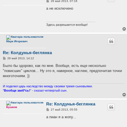
С
26 май 2013, 07:16
о
о
а не исключено
б
щ
е
н
и
Здесь разрешается вообще!
е
Марк Игоревич
Re: Колдунья-беглянка
С
26 май 2013, 14:12
о
о
Было бы здорово, как по мне. Вообще, есть еще несколько
б
"повисших" циклов... Ну это я, наверное, наглею, предпочитая точки
щ
е
многоточиям. ))
н
и
е
И поделил царь наследство между своими тремя сыновьями.
"
Вообще заеб*сь!
" - сказал четвертый сын.
Re: Колдунья-беглянка
Бушков
С
27 май 2013, 05:55
о
о
а пиан я а жопу...
б
щ
е