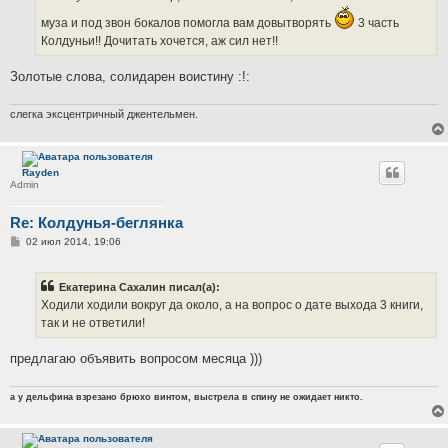
н
и
муза и под звон бокалов помогла вам довытворять
3 часть
е
Колдуньи!! Дочитать хочется, аж сил нет!!
Золотые слова, солидарен воистину :!:
слегка эксцентричный джентельмен.
Rayden
Admin
Re: Колдунья-беглянка
С
02 июл 2014, 19:06
о
о
б
Екатерина Сахалин писал(а):
щ
е
Ходили ходили вокруг да около, а на вопрос о дате выхода 3 книги,
н
так и не ответили!
и
е
предлагаю объявить вопросом месяца )))
а у дельфина взрезано брюхо винтом, выстрела в спину не ожидает никто.