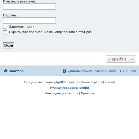
Имя пользователя:
Пароль:
Запомнить меня
Скрыть моё пребывание на конференции в этот раз
Перейти
Шантара
Удалить cookies
Часовой пояс:
UTC+03:00
Создано на основе
phpBB
® Forum Software © phpBB Limited
Русская поддержка phpBB
Конфиденциальность
|
Правила