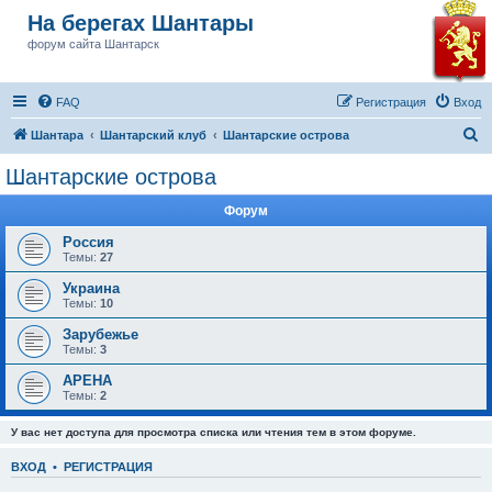
На берегах Шантары
форум сайта Шантарск
FAQ
Регистрация
Вход
П
Шантара
Шантарский клуб
Шантарские острова
о
Шантарские острова
и
Форум
с
к
Россия
Темы:
27
Украина
Темы:
10
Зарубежье
Темы:
3
АРЕНА
Темы:
2
У вас нет доступа для просмотра списка или чтения тем в этом форуме.
ВХОД
•
РЕГИСТРАЦИЯ