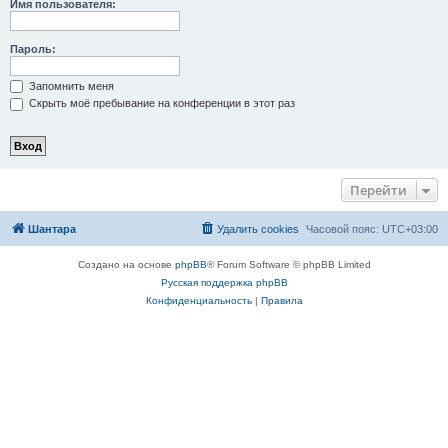
Имя пользователя:
Пароль:
Запомнить меня
Скрыть моё пребывание на конференции в этот раз
Перейти
Шантара
Удалить cookies
Часовой пояс:
UTC+03:00
Создано на основе
phpBB
® Forum Software © phpBB Limited
Русская поддержка phpBB
Конфиденциальность
|
Правила