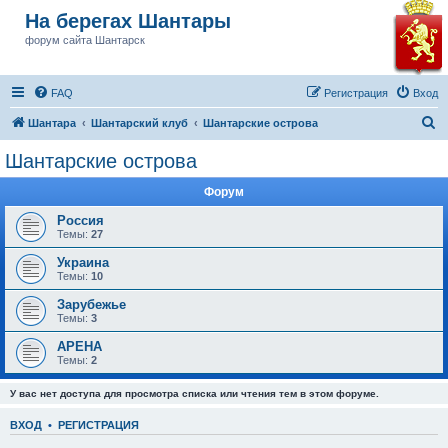
На берегах Шантары
форум сайта Шантарск
FAQ
Регистрация
Вход
П
Шантара
Шантарский клуб
Шантарские острова
о
Шантарские острова
и
Форум
с
к
Россия
Темы:
27
Украина
Темы:
10
Зарубежье
Темы:
3
АРЕНА
Темы:
2
У вас нет доступа для просмотра списка или чтения тем в этом форуме.
ВХОД
•
РЕГИСТРАЦИЯ