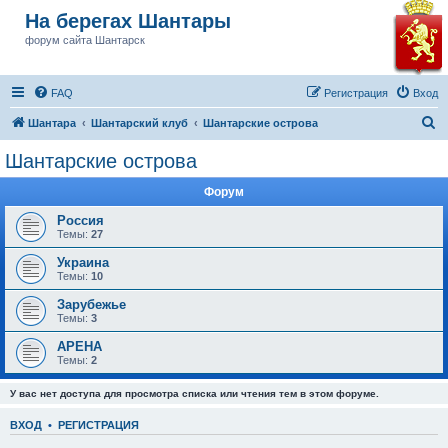
На берегах Шантары
форум сайта Шантарск
FAQ
Регистрация
Вход
П
Шантара
Шантарский клуб
Шантарские острова
о
Шантарские острова
и
Форум
с
к
Россия
Темы:
27
Украина
Темы:
10
Зарубежье
Темы:
3
АРЕНА
Темы:
2
У вас нет доступа для просмотра списка или чтения тем в этом форуме.
ВХОД
•
РЕГИСТРАЦИЯ