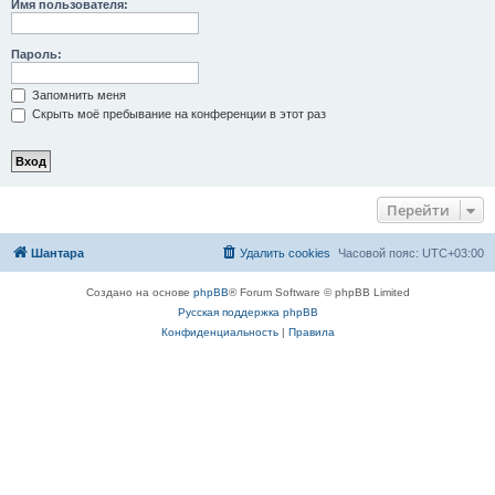
Имя пользователя:
Пароль:
Запомнить меня
Скрыть моё пребывание на конференции в этот раз
Перейти
Шантара
Удалить cookies
Часовой пояс:
UTC+03:00
Создано на основе
phpBB
® Forum Software © phpBB Limited
Русская поддержка phpBB
Конфиденциальность
|
Правила