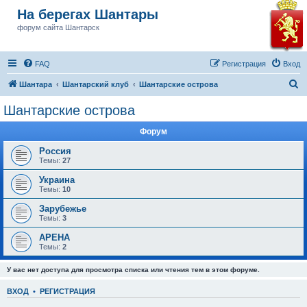
На берегах Шантары
форум сайта Шантарск
FAQ
Регистрация
Вход
П
Шантара
Шантарский клуб
Шантарские острова
о
Шантарские острова
и
Форум
с
к
Россия
Темы:
27
Украина
Темы:
10
Зарубежье
Темы:
3
АРЕНА
Темы:
2
У вас нет доступа для просмотра списка или чтения тем в этом форуме.
ВХОД
•
РЕГИСТРАЦИЯ