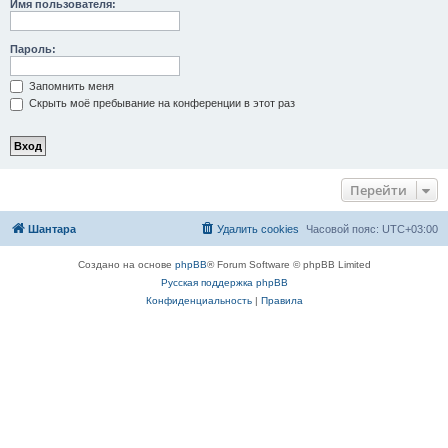
Имя пользователя:
Пароль:
Запомнить меня
Скрыть моё пребывание на конференции в этот раз
Перейти
Шантара
Удалить cookies
Часовой пояс:
UTC+03:00
Создано на основе
phpBB
® Forum Software © phpBB Limited
Русская поддержка phpBB
Конфиденциальность
|
Правила