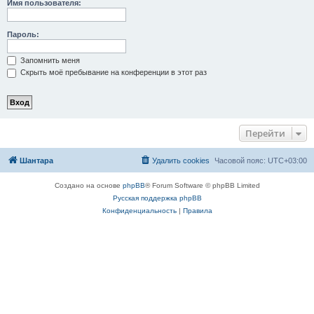
Имя пользователя:
Пароль:
Запомнить меня
Скрыть моё пребывание на конференции в этот раз
Перейти
Шантара
Удалить cookies
Часовой пояс:
UTC+03:00
Создано на основе
phpBB
® Forum Software © phpBB Limited
Русская поддержка phpBB
Конфиденциальность
|
Правила