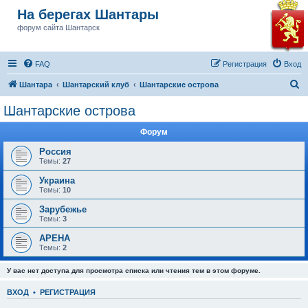
На берегах Шантары
форум сайта Шантарск
FAQ
Регистрация
Вход
П
Шантара
Шантарский клуб
Шантарские острова
о
Шантарские острова
и
Форум
с
к
Россия
Темы:
27
Украина
Темы:
10
Зарубежье
Темы:
3
АРЕНА
Темы:
2
У вас нет доступа для просмотра списка или чтения тем в этом форуме.
ВХОД
•
РЕГИСТРАЦИЯ