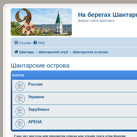
На берегах Шанта
форум сайта Шантарск
Ссылки
FAQ
Шантара
Шантарский клуб
Шантарские острова
Шантарские острова
ФОРУМ
Россия
Украина
Зарубежье
АРЕНА
У вас нет доступа для просмотра списка или чтения тем в этом форуме.