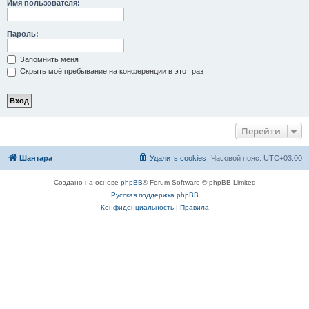
Имя пользователя:
Пароль:
Запомнить меня
Скрыть моё пребывание на конференции в этот раз
Перейти
Шантара
Удалить cookies
Часовой пояс:
UTC+03:00
Создано на основе
phpBB
® Forum Software © phpBB Limited
Русская поддержка phpBB
Конфиденциальность
|
Правила