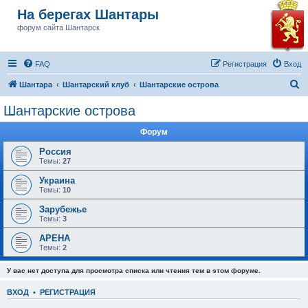
На берегах Шантары
форум сайта Шантарск
FAQ
Регистрация
Вход
П
Шантара
Шантарский клуб
Шантарские острова
о
Шантарские острова
и
Форум
с
к
Россия
Темы:
27
Украина
Темы:
10
Зарубежье
Темы:
3
АРЕНА
Темы:
2
У вас нет доступа для просмотра списка или чтения тем в этом форуме.
ВХОД
•
РЕГИСТРАЦИЯ