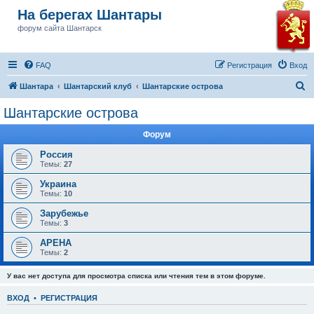
На берегах Шантары
форум сайта Шантарск
FAQ
Регистрация
Вход
П
Шантара
Шантарский клуб
Шантарские острова
о
Шантарские острова
и
Форум
с
к
Россия
Темы:
27
Украина
Темы:
10
Зарубежье
Темы:
3
АРЕНА
Темы:
2
У вас нет доступа для просмотра списка или чтения тем в этом форуме.
ВХОД
•
РЕГИСТРАЦИЯ