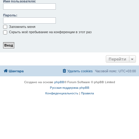
Имя пользователя:
Пароль:
Запомнить меня
Скрыть моё пребывание на конференции в этот раз
Перейти
Шантара
Удалить cookies
Часовой пояс:
UTC+03:00
Создано на основе
phpBB
® Forum Software © phpBB Limited
Русская поддержка phpBB
Конфиденциальность
|
Правила