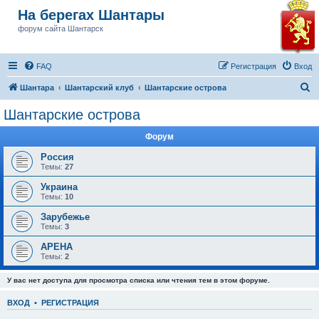
На берегах Шантары
форум сайта Шантарск
FAQ
Регистрация
Вход
П
Шантара
Шантарский клуб
Шантарские острова
о
Шантарские острова
и
Форум
с
к
Россия
Темы:
27
Украина
Темы:
10
Зарубежье
Темы:
3
АРЕНА
Темы:
2
У вас нет доступа для просмотра списка или чтения тем в этом форуме.
ВХОД
•
РЕГИСТРАЦИЯ