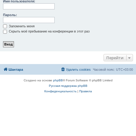
Имя пользователя:
Пароль:
Запомнить меня
Скрыть моё пребывание на конференции в этот раз
Перейти
Шантара
Удалить cookies
Часовой пояс:
UTC+03:00
Создано на основе
phpBB
® Forum Software © phpBB Limited
Русская поддержка phpBB
Конфиденциальность
|
Правила