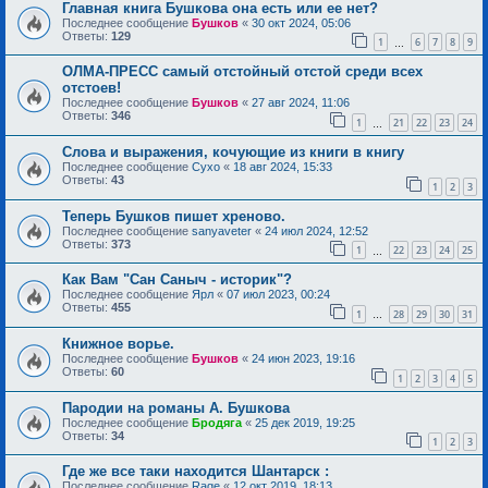
Главная книга Бушкова она есть или ее нет?
Последнее сообщение
Бушков
«
30 окт 2024, 05:06
Ответы:
129
1
6
7
8
9
…
ОЛМА-ПРЕСС самый отстойный отстой среди всех
отстоев!
Последнее сообщение
Бушков
«
27 авг 2024, 11:06
Ответы:
346
1
21
22
23
24
…
Слова и выражения, кочующие из книги в книгу
Последнее сообщение
Сухо
«
18 авг 2024, 15:33
Ответы:
43
1
2
3
Теперь Бушков пишет хреново.
Последнее сообщение
sanyaveter
«
24 июл 2024, 12:52
Ответы:
373
1
22
23
24
25
…
Как Вам "Сан Саныч - историк"?
Последнее сообщение
Ярл
«
07 июл 2023, 00:24
Ответы:
455
1
28
29
30
31
…
Книжное ворье.
Последнее сообщение
Бушков
«
24 июн 2023, 19:16
Ответы:
60
1
2
3
4
5
Пародии на романы А. Бушкова
Последнее сообщение
Бродяга
«
25 дек 2019, 19:25
Ответы:
34
1
2
3
Где же все таки находится Шантарск :
Последнее сообщение
Rage
«
12 окт 2019, 18:13