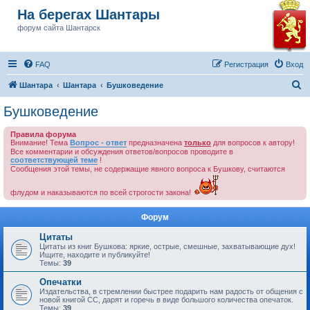
На берегах Шантары
форум сайта Шантарск
FAQ
Регистрация
Вход
П
Шантара
Шантара
Бушковедение
о
Бушковедение
и
Правила форума
с
Внимание! Тема
Вопрос - ответ
предназначена
только
для вопросов к автору!
к
Все комментарии и обсуждения ответов/вопросов проводите в
соответствующей теме
!
Сообщения этой темы, не содержащие явного вопроса к Бушкову, считаются
флудом и наказываются по всей строгости закона!
Форум
Цитаты
Цитаты из книг Бушкова: яркие, острые, смешные, захватывающие дух!
Ищите, находите и публикуйте!
Темы:
39
Опечатки
Издательства, в стремлении быстрее подарить нам радость от общения с
новой книгой СС, дарят и горечь в виде большого количества опечаток.
Темы:
39