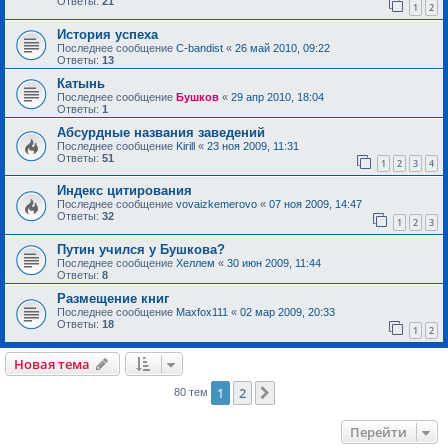
Ответы:
21
1
2
История успеха
Последнее сообщение
C-bandist
«
26 май 2010, 09:22
Ответы:
13
Катынь
Последнее сообщение
Бушков
«
29 апр 2010, 18:04
Ответы:
1
Абсурдные названия заведений
Последнее сообщение
Kirill
«
23 ноя 2009, 11:31
Ответы:
51
1
2
3
4
Индекс цитирования
Последнее сообщение
vovaizkemerovo
«
07 ноя 2009, 14:47
Ответы:
32
1
2
3
Путин учился у Бушкова?
Последнее сообщение
Хеллем
«
30 июн 2009, 11:44
Ответы:
8
Размещение книг
Последнее сообщение
Maxfox111
«
02 мар 2009, 20:33
Ответы:
18
1
2
Новая тема
1
2
След.
80 тем
Перейти