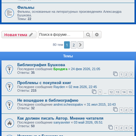
Фильмы
Фильмы, основанные на литературных произведениях Александра
Бушкова.
Темы:
22
Поиск
Расширенный пои
Новая тема
1
2
След.
80 тем
Темы
Библиография Бушкова
Последнее сообщение
Бродяга
«
24 фев 2026, 21:05
Ответы:
35
1
2
3
Проблемы с покупкой книг
Последнее сообщение
Rayden
«
02 янв 2026, 22:45
Ответы:
215
1
12
13
14
15
…
Не вошедшее в библиографию
Последнее сообщение
andrei.schestopalov
«
31 июл 2015, 10:43
Ответы:
32
1
2
3
Как должен писать Автор. Мнение читателя
Последнее сообщение
sanyaveter
«
03 май 2026, 05:51
Ответы:
50
1
2
3
4