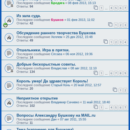
Последнее сообщение
Бродяга
«
08 фев 2013, 15:13
Ответы:
94
1
4
5
6
7
…
Из зала суда.
Последнее сообщение
Бушков
«
01 фев 2013, 11:02
Ответы:
42
1
2
3
Обсуждение раннего творчества Бушкова
Последнее сообщение
Хеллем
«
25 дек 2012, 15:48
Ответы:
49
1
2
3
4
Отшельники. Игра в прятки.
Последнее сообщение
Circaea
«
06 ноя 2012, 19:36
Ответы:
14
Добрые бескорыстные советы.
Последнее сообщение
Владислав
«
08 авг 2012, 11:10
Ответы:
134
1
6
7
8
9
…
Король умер! Да здравствует Король!
Последнее сообщение
Старый Конь
«
20 май 2012, 12:57
Ответы:
20
1
2
Неприятное открытие
Последнее сообщение
Владимир Сачивко
«
11 май 2012, 18:40
Ответы:
102
1
4
5
6
7
…
Вопросы Александру Бушкову на MAIL.ru
Последнее сообщение
Дан
«
07 авг 2011, 15:55
Ответы:
11
Тема (например для Бушкова)