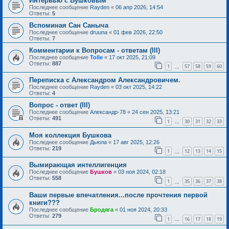
Интервью с Бушковым
Последнее сообщение
Rayden
«
06 апр 2026, 14:54
Ответы:
5
Вспоминая Сан Саныча
Последнее сообщение
druuna
«
01 фев 2026, 22:50
Ответы:
7
Комментарии к Вопросам - ответам (III)
Последнее сообщение
Tolle
«
17 окт 2025, 21:09
Ответы:
887
1
57
58
59
60
…
Переписка с Александром Александровичем.
Последнее сообщение
Rayden
«
03 окт 2025, 14:22
Ответы:
4
Вопрос - ответ (III)
Последнее сообщение
Александр-78
«
24 сен 2025, 13:21
Ответы:
491
1
30
31
32
33
…
Моя коллекция Бушкова
Последнее сообщение
Дьюла
«
17 авг 2025, 12:26
Ответы:
219
1
12
13
14
15
…
Вымирающая интеллигенция
Последнее сообщение
Бушков
«
03 ноя 2024, 02:18
Ответы:
558
1
35
36
37
38
…
Ваши первые впечатления...после прочтения первой
книги???
Последнее сообщение
Бродяга
«
01 ноя 2024, 20:33
Ответы:
279
1
16
17
18
19
…