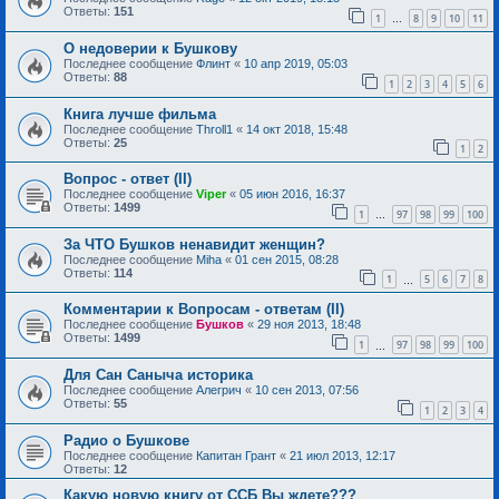
Ответы:
151
1
8
9
10
11
…
О недоверии к Бушкову
Последнее сообщение
Флинт
«
10 апр 2019, 05:03
Ответы:
88
1
2
3
4
5
6
Книга лучше фильма
Последнее сообщение
Throll1
«
14 окт 2018, 15:48
Ответы:
25
1
2
Вопрос - ответ (II)
Последнее сообщение
Viper
«
05 июн 2016, 16:37
Ответы:
1499
1
97
98
99
100
…
За ЧТО Бушков ненавидит женщин?
Последнее сообщение
Miha
«
01 сен 2015, 08:28
Ответы:
114
1
5
6
7
8
…
Комментарии к Вопросам - ответам (II)
Последнее сообщение
Бушков
«
29 ноя 2013, 18:48
Ответы:
1499
1
97
98
99
100
…
Для Сан Саныча историка
Последнее сообщение
Алегрич
«
10 сен 2013, 07:56
Ответы:
55
1
2
3
4
Радио о Бушкове
Последнее сообщение
Капитан Грант
«
21 июл 2013, 12:17
Ответы:
12
Какую новую книгу от ССБ Вы ждете???