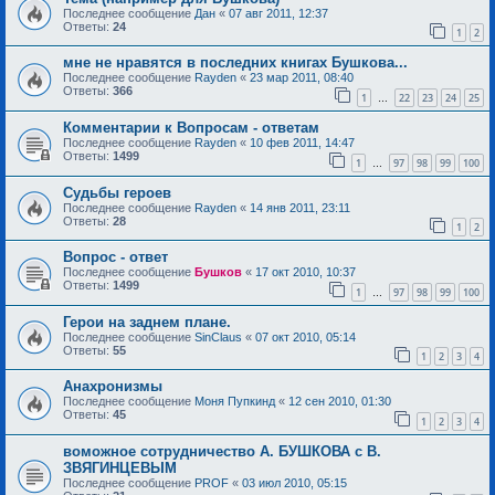
Последнее сообщение
Дан
«
07 авг 2011, 12:37
Ответы:
24
1
2
мне не нравятся в последних книгах Бушкова...
Последнее сообщение
Rayden
«
23 мар 2011, 08:40
Ответы:
366
1
22
23
24
25
…
Комментарии к Вопросам - ответам
Последнее сообщение
Rayden
«
10 фев 2011, 14:47
Ответы:
1499
1
97
98
99
100
…
Судьбы героев
Последнее сообщение
Rayden
«
14 янв 2011, 23:11
Ответы:
28
1
2
Вопрос - ответ
Последнее сообщение
Бушков
«
17 окт 2010, 10:37
Ответы:
1499
1
97
98
99
100
…
Герои на заднем плане.
Последнее сообщение
SinClaus
«
07 окт 2010, 05:14
Ответы:
55
1
2
3
4
Анахронизмы
Последнее сообщение
Моня Пупкинд
«
12 сен 2010, 01:30
Ответы:
45
1
2
3
4
воможное сотрудничество А. БУШКОВА с В.
ЗВЯГИНЦЕВЫМ
Последнее сообщение
PROF
«
03 июл 2010, 05:15