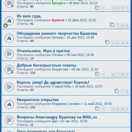
Последнее сообщение
Бродяга
«
08 фев 2013, 15:13
Ответы:
94
1
4
5
6
7
…
Из зала суда.
Последнее сообщение
Бушков
«
01 фев 2013, 11:02
Ответы:
42
1
2
3
Обсуждение раннего творчества Бушкова
Последнее сообщение
Хеллем
«
25 дек 2012, 15:48
Ответы:
49
1
2
3
4
Отшельники. Игра в прятки.
Последнее сообщение
Circaea
«
06 ноя 2012, 19:36
Ответы:
14
Добрые бескорыстные советы.
Последнее сообщение
Владислав
«
08 авг 2012, 11:10
Ответы:
134
1
6
7
8
9
…
Король умер! Да здравствует Король!
Последнее сообщение
Старый Конь
«
20 май 2012, 12:57
Ответы:
20
1
2
Неприятное открытие
Последнее сообщение
Владимир Сачивко
«
11 май 2012, 18:40
Ответы:
102
1
4
5
6
7
…
Вопросы Александру Бушкову на MAIL.ru
Последнее сообщение
Дан
«
07 авг 2011, 15:55
Ответы:
11
Тема (например для Бушкова)