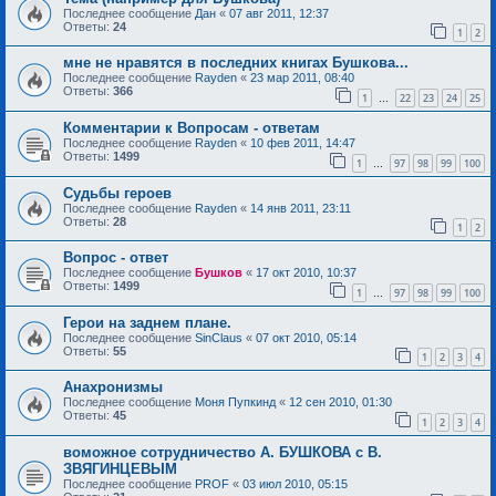
Последнее сообщение
Дан
«
07 авг 2011, 12:37
Ответы:
24
1
2
мне не нравятся в последних книгах Бушкова...
Последнее сообщение
Rayden
«
23 мар 2011, 08:40
Ответы:
366
1
22
23
24
25
…
Комментарии к Вопросам - ответам
Последнее сообщение
Rayden
«
10 фев 2011, 14:47
Ответы:
1499
1
97
98
99
100
…
Судьбы героев
Последнее сообщение
Rayden
«
14 янв 2011, 23:11
Ответы:
28
1
2
Вопрос - ответ
Последнее сообщение
Бушков
«
17 окт 2010, 10:37
Ответы:
1499
1
97
98
99
100
…
Герои на заднем плане.
Последнее сообщение
SinClaus
«
07 окт 2010, 05:14
Ответы:
55
1
2
3
4
Анахронизмы
Последнее сообщение
Моня Пупкинд
«
12 сен 2010, 01:30
Ответы:
45
1
2
3
4
воможное сотрудничество А. БУШКОВА с В.
ЗВЯГИНЦЕВЫМ
Последнее сообщение
PROF
«
03 июл 2010, 05:15