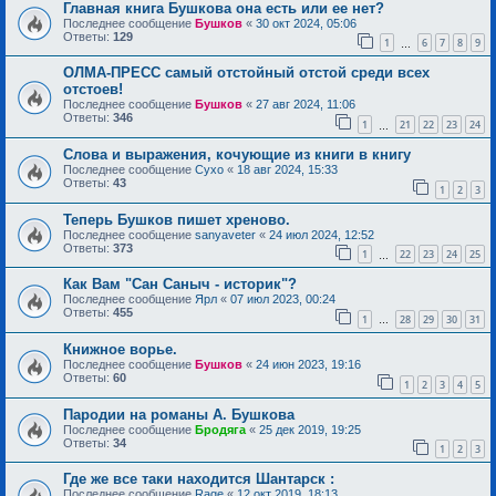
Главная книга Бушкова она есть или ее нет?
Последнее сообщение
Бушков
«
30 окт 2024, 05:06
Ответы:
129
1
6
7
8
9
…
ОЛМА-ПРЕСС самый отстойный отстой среди всех
отстоев!
Последнее сообщение
Бушков
«
27 авг 2024, 11:06
Ответы:
346
1
21
22
23
24
…
Слова и выражения, кочующие из книги в книгу
Последнее сообщение
Сухо
«
18 авг 2024, 15:33
Ответы:
43
1
2
3
Теперь Бушков пишет хреново.
Последнее сообщение
sanyaveter
«
24 июл 2024, 12:52
Ответы:
373
1
22
23
24
25
…
Как Вам "Сан Саныч - историк"?
Последнее сообщение
Ярл
«
07 июл 2023, 00:24
Ответы:
455
1
28
29
30
31
…
Книжное ворье.
Последнее сообщение
Бушков
«
24 июн 2023, 19:16
Ответы:
60
1
2
3
4
5
Пародии на романы А. Бушкова
Последнее сообщение
Бродяга
«
25 дек 2019, 19:25
Ответы:
34
1
2
3
Где же все таки находится Шантарск :
Последнее сообщение
Rage
«
12 окт 2019, 18:13