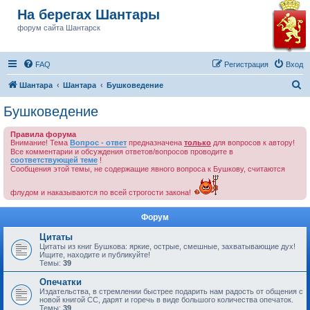
На берегах Шантары
форум сайта Шантарск
FAQ
Регистрация
Вход
П
Шантара
Шантара
Бушковедение
о
Бушковедение
и
Правила форума
с
Внимание! Тема
Вопрос - ответ
предназначена
только
для вопросов к автору!
к
Все комментарии и обсуждения ответов/вопросов проводите в
соответствующей теме
!
Сообщения этой темы, не содержащие явного вопроса к Бушкову, считаются
флудом и наказываются по всей строгости закона!
Форум
Цитаты
Цитаты из книг Бушкова: яркие, острые, смешные, захватывающие дух!
Ищите, находите и публикуйте!
Темы:
39
Опечатки
Издательства, в стремлении быстрее подарить нам радость от общения с
новой книгой СС, дарят и горечь в виде большого количества опечаток.
Темы:
39