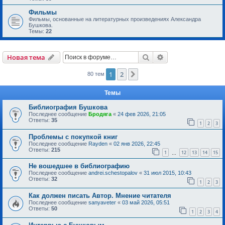
Фильмы
Фильмы, основанные на литературных произведениях Александра
Бушкова.
Темы:
22
Поиск
Расширенный пои
Новая тема
1
2
След.
80 тем
Темы
Библиография Бушкова
Последнее сообщение
Бродяга
«
24 фев 2026, 21:05
Ответы:
35
1
2
3
Проблемы с покупкой книг
Последнее сообщение
Rayden
«
02 янв 2026, 22:45
Ответы:
215
1
12
13
14
15
…
Не вошедшее в библиографию
Последнее сообщение
andrei.schestopalov
«
31 июл 2015, 10:43
Ответы:
32
1
2
3
Как должен писать Автор. Мнение читателя
Последнее сообщение
sanyaveter
«
03 май 2026, 05:51
Ответы:
50
1
2
3
4