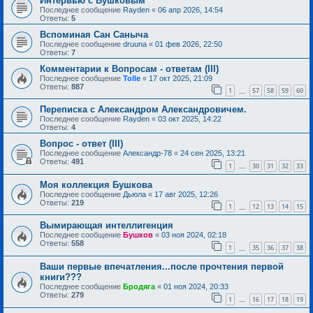
Интервью с Бушковым
Последнее сообщение
Rayden
«
06 апр 2026, 14:54
Ответы:
5
Вспоминая Сан Саныча
Последнее сообщение
druuna
«
01 фев 2026, 22:50
Ответы:
7
Комментарии к Вопросам - ответам (III)
Последнее сообщение
Tolle
«
17 окт 2025, 21:09
Ответы:
887
1
57
58
59
60
…
Переписка с Александром Александровичем.
Последнее сообщение
Rayden
«
03 окт 2025, 14:22
Ответы:
4
Вопрос - ответ (III)
Последнее сообщение
Александр-78
«
24 сен 2025, 13:21
Ответы:
491
1
30
31
32
33
…
Моя коллекция Бушкова
Последнее сообщение
Дьюла
«
17 авг 2025, 12:26
Ответы:
219
1
12
13
14
15
…
Вымирающая интеллигенция
Последнее сообщение
Бушков
«
03 ноя 2024, 02:18
Ответы:
558
1
35
36
37
38
…
Ваши первые впечатления...после прочтения первой
книги???
Последнее сообщение
Бродяга
«
01 ноя 2024, 20:33
Ответы:
279
1
16
17
18
19
…