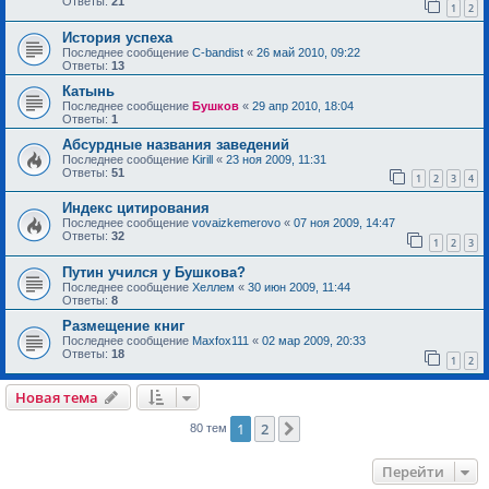
Ответы:
21
1
2
История успеха
Последнее сообщение
C-bandist
«
26 май 2010, 09:22
Ответы:
13
Катынь
Последнее сообщение
Бушков
«
29 апр 2010, 18:04
Ответы:
1
Абсурдные названия заведений
Последнее сообщение
Kirill
«
23 ноя 2009, 11:31
Ответы:
51
1
2
3
4
Индекс цитирования
Последнее сообщение
vovaizkemerovo
«
07 ноя 2009, 14:47
Ответы:
32
1
2
3
Путин учился у Бушкова?
Последнее сообщение
Хеллем
«
30 июн 2009, 11:44
Ответы:
8
Размещение книг
Последнее сообщение
Maxfox111
«
02 мар 2009, 20:33
Ответы:
18
1
2
Новая тема
1
2
След.
80 тем
Перейти