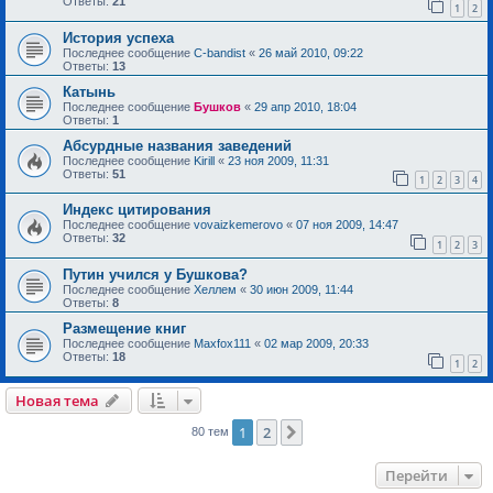
Ответы:
21
1
2
История успеха
Последнее сообщение
C-bandist
«
26 май 2010, 09:22
Ответы:
13
Катынь
Последнее сообщение
Бушков
«
29 апр 2010, 18:04
Ответы:
1
Абсурдные названия заведений
Последнее сообщение
Kirill
«
23 ноя 2009, 11:31
Ответы:
51
1
2
3
4
Индекс цитирования
Последнее сообщение
vovaizkemerovo
«
07 ноя 2009, 14:47
Ответы:
32
1
2
3
Путин учился у Бушкова?
Последнее сообщение
Хеллем
«
30 июн 2009, 11:44
Ответы:
8
Размещение книг
Последнее сообщение
Maxfox111
«
02 мар 2009, 20:33
Ответы:
18
1
2
Новая тема
1
2
След.
80 тем
Перейти