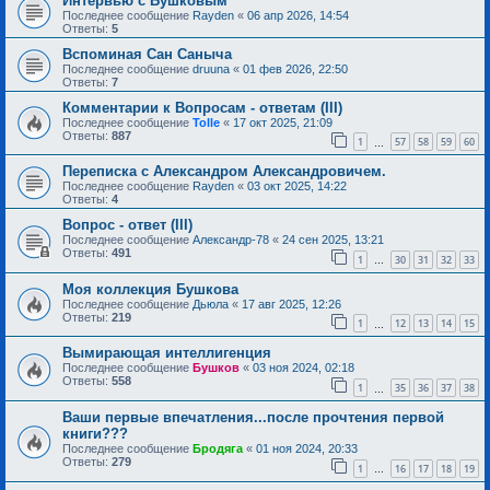
Интервью с Бушковым
Последнее сообщение
Rayden
«
06 апр 2026, 14:54
Ответы:
5
Вспоминая Сан Саныча
Последнее сообщение
druuna
«
01 фев 2026, 22:50
Ответы:
7
Комментарии к Вопросам - ответам (III)
Последнее сообщение
Tolle
«
17 окт 2025, 21:09
Ответы:
887
1
57
58
59
60
…
Переписка с Александром Александровичем.
Последнее сообщение
Rayden
«
03 окт 2025, 14:22
Ответы:
4
Вопрос - ответ (III)
Последнее сообщение
Александр-78
«
24 сен 2025, 13:21
Ответы:
491
1
30
31
32
33
…
Моя коллекция Бушкова
Последнее сообщение
Дьюла
«
17 авг 2025, 12:26
Ответы:
219
1
12
13
14
15
…
Вымирающая интеллигенция
Последнее сообщение
Бушков
«
03 ноя 2024, 02:18
Ответы:
558
1
35
36
37
38
…
Ваши первые впечатления...после прочтения первой
книги???
Последнее сообщение
Бродяга
«
01 ноя 2024, 20:33
Ответы:
279
1
16
17
18
19
…