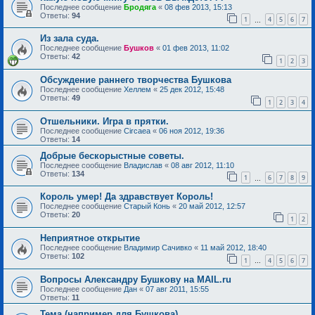
Последнее сообщение
Бродяга
«
08 фев 2013, 15:13
Ответы:
94
1
4
5
6
7
…
Из зала суда.
Последнее сообщение
Бушков
«
01 фев 2013, 11:02
Ответы:
42
1
2
3
Обсуждение раннего творчества Бушкова
Последнее сообщение
Хеллем
«
25 дек 2012, 15:48
Ответы:
49
1
2
3
4
Отшельники. Игра в прятки.
Последнее сообщение
Circaea
«
06 ноя 2012, 19:36
Ответы:
14
Добрые бескорыстные советы.
Последнее сообщение
Владислав
«
08 авг 2012, 11:10
Ответы:
134
1
6
7
8
9
…
Король умер! Да здравствует Король!
Последнее сообщение
Старый Конь
«
20 май 2012, 12:57
Ответы:
20
1
2
Неприятное открытие
Последнее сообщение
Владимир Сачивко
«
11 май 2012, 18:40
Ответы:
102
1
4
5
6
7
…
Вопросы Александру Бушкову на MAIL.ru
Последнее сообщение
Дан
«
07 авг 2011, 15:55
Ответы:
11
Тема (например для Бушкова)