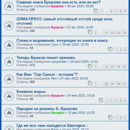
Главная книга Бушкова она есть или ее нет?
Последнее сообщение
Бушков
«
30 окт 2024, 05:06
Ответы:
129
1
6
7
8
9
…
ОЛМА-ПРЕСС самый отстойный отстой среди всех
отстоев!
Последнее сообщение
Бушков
«
27 авг 2024, 11:06
Ответы:
346
1
21
22
23
24
…
Слова и выражения, кочующие из книги в книгу
Последнее сообщение
Сухо
«
18 авг 2024, 15:33
Ответы:
43
1
2
3
Теперь Бушков пишет хреново.
Последнее сообщение
sanyaveter
«
24 июл 2024, 12:52
Ответы:
373
1
22
23
24
25
…
Как Вам "Сан Саныч - историк"?
Последнее сообщение
Ярл
«
07 июл 2023, 00:24
Ответы:
455
1
28
29
30
31
…
Книжное ворье.
Последнее сообщение
Бушков
«
24 июн 2023, 19:16
Ответы:
60
1
2
3
4
5
Пародии на романы А. Бушкова
Последнее сообщение
Бродяга
«
25 дек 2019, 19:25
Ответы:
34
1
2
3
Где же все таки находится Шантарск :
Последнее сообщение
Rage
«
12 окт 2019, 18:13