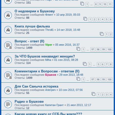
Ответы:
151
1
8
9
10
11
…
О недоверии к Бушкову
Последнее сообщение
Флинт
«
10 апр 2019, 05:03
Ответы:
88
1
2
3
4
5
6
Книга лучше фильма
Последнее сообщение
Throll1
«
14 окт 2018, 15:48
Ответы:
25
1
2
Вопрос - ответ (II)
Последнее сообщение
Viper
«
05 июн 2016, 16:37
Ответы:
1499
1
97
98
99
100
…
За ЧТО Бушков ненавидит женщин?
Последнее сообщение
Miha
«
01 сен 2015, 08:28
Ответы:
114
1
5
6
7
8
…
Комментарии к Вопросам - ответам (II)
Последнее сообщение
Бушков
«
29 ноя 2013, 18:48
Ответы:
1499
1
97
98
99
100
…
Для Сан Саныча историка
Последнее сообщение
Алегрич
«
10 сен 2013, 07:56
Ответы:
55
1
2
3
4
Радио о Бушкове
Последнее сообщение
Капитан Грант
«
21 июл 2013, 12:17
Ответы:
12
Какую новую книгу от ССБ Вы ждете???