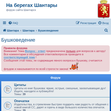
На берегах Шантары
форум сайта Шантарск
FAQ
Регистрация
Вход
П
Шантара
Шантара
Бушковедение
о
Бушковедение
и
Правила форума
с
Внимание! Тема
Вопрос - ответ
предназначена
только
для вопросов к автору!
к
Все комментарии и обсуждения ответов/вопросов проводите в
соответствующей теме
!
Сообщения этой темы, не содержащие явного вопроса к Бушкову, считаются
флудом и наказываются по всей строгости закона!
Форум
Цитаты
Цитаты из книг Бушкова: яркие, острые, смешные, захватывающие дух!
Ищите, находите и публикуйте!
Темы:
39
Опечатки
Издательства, в стремлении быстрее подарить нам радость от общения с
новой книгой СС, дарят и горечь в виде большого количества опечаток.
Темы:
39