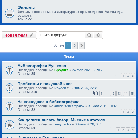
Фильмы
Фильмы, основанные на литературных произведениях Александра
Бушкова.
Темы:
22
Поиск
Расширенный пои
Новая тема
1
2
След.
80 тем
Темы
Библиография Бушкова
Последнее сообщение
Бродяга
«
24 фев 2026, 21:05
Ответы:
35
1
2
3
Проблемы с покупкой книг
Последнее сообщение
Rayden
«
02 янв 2026, 22:45
Ответы:
215
1
12
13
14
15
…
Не вошедшее в библиографию
Последнее сообщение
andrei.schestopalov
«
31 июл 2015, 10:43
Ответы:
32
1
2
3
Как должен писать Автор. Мнение читателя
Последнее сообщение
sanyaveter
«
03 май 2026, 05:51
Ответы:
50
1
2
3
4