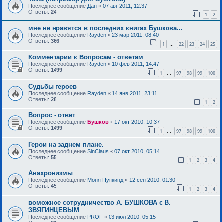
Последнее сообщение
Дан
«
07 авг 2011, 12:37
Ответы:
24
1
2
мне не нравятся в последних книгах Бушкова...
Последнее сообщение
Rayden
«
23 мар 2011, 08:40
Ответы:
366
1
22
23
24
25
…
Комментарии к Вопросам - ответам
Последнее сообщение
Rayden
«
10 фев 2011, 14:47
Ответы:
1499
1
97
98
99
100
…
Судьбы героев
Последнее сообщение
Rayden
«
14 янв 2011, 23:11
Ответы:
28
1
2
Вопрос - ответ
Последнее сообщение
Бушков
«
17 окт 2010, 10:37
Ответы:
1499
1
97
98
99
100
…
Герои на заднем плане.
Последнее сообщение
SinClaus
«
07 окт 2010, 05:14
Ответы:
55
1
2
3
4
Анахронизмы
Последнее сообщение
Моня Пупкинд
«
12 сен 2010, 01:30
Ответы:
45
1
2
3
4
воможное сотрудничество А. БУШКОВА с В.
ЗВЯГИНЦЕВЫМ
Последнее сообщение
PROF
«
03 июл 2010, 05:15