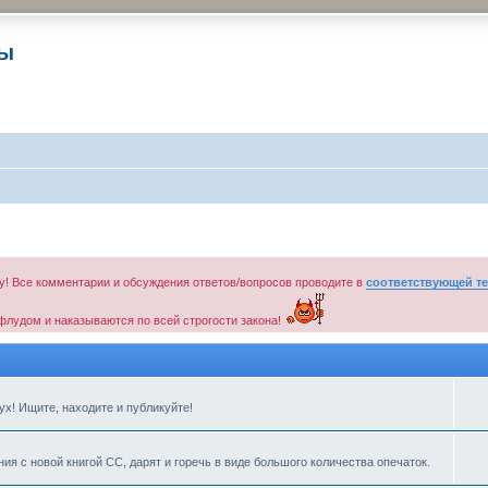
ры
у! Все комментарии и обсуждения ответов/вопросов проводите в
соответствующей т
флудом и наказываются по всей строгости закона!
х! Ищите, находите и публикуйте!
ия с новой книгой СС, дарят и горечь в виде большого количества опечаток.