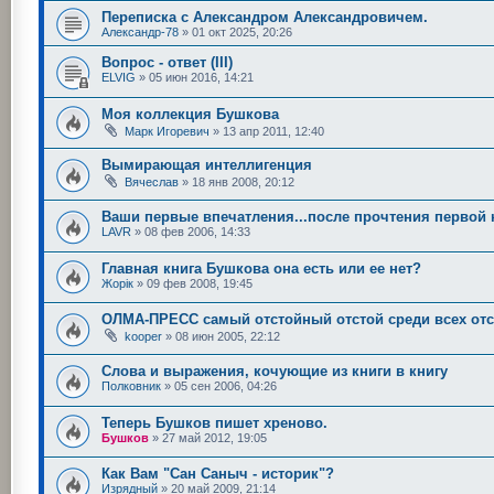
Переписка с Александром Александровичем.
Александр-78
»
01 окт 2025, 20:26
Вопрос - ответ (III)
ELVIG
»
05 июн 2016, 14:21
Моя коллекция Бушкова
Марк Игоревич
»
13 апр 2011, 12:40
Вымирающая интеллигенция
Вячеслав
»
18 янв 2008, 20:12
Ваши первые впечатления...после прочтения первой 
LAVR
»
08 фев 2006, 14:33
Главная книга Бушкова она есть или ее нет?
Жорік
»
09 фев 2008, 19:45
ОЛМА-ПРЕСС самый отстойный отстой среди всех отс
kooper
»
08 июн 2005, 22:12
Слова и выражения, кочующие из книги в книгу
Полковник
»
05 сен 2006, 04:26
Теперь Бушков пишет хреново.
Бушков
»
27 май 2012, 19:05
Как Вам "Сан Саныч - историк"?
Изрядный
»
20 май 2009, 21:14