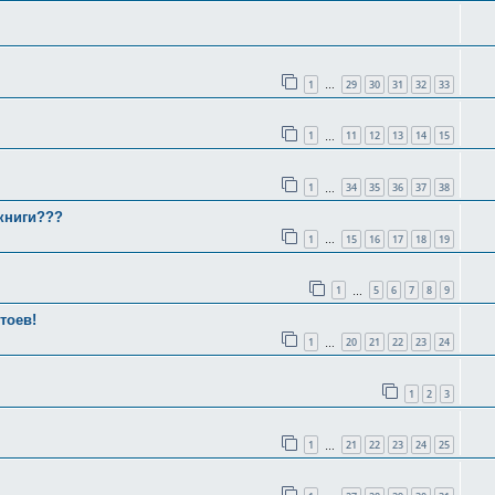
1
29
30
31
32
33
…
1
11
12
13
14
15
…
1
34
35
36
37
38
…
книги???
1
15
16
17
18
19
…
1
5
6
7
8
9
…
тоев!
1
20
21
22
23
24
…
1
2
3
1
21
22
23
24
25
…