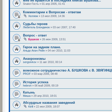
мне не нравятся в последних книгах Бушкова...
Snake-Гость
»
01 апр 2005, 01:41
Комментарии к Вопросам - ответам
Хеллем
»
13 июл 2009, 14:36
Судьбы героев
Любитель Блондинок
»
03 окт 2007, 17:40
Вопрос - ответ
Бушков
»
26 июн 2009, 13:51
Герои на заднем плане.
Альдо Апач Рейн
»
04 окт 2010, 11:03
Анахронизмы
sergsivkov
»
11 авг 2010, 00:14
воможное сотрудничество А. БУШКОВА с В. ЗВЯГИ
PROF
»
03 мар 2006, 08:48
История успеха
hebron
»
06 май 2009, 00:19
Катынь
Миша
»
29 апр 2010, 18:01
Абсурдные названия заведений
Kirill
»
22 июл 2009, 18:07