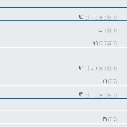
1
3
4
5
6
7
…
1
2
3
1
2
3
4
1
5
6
7
8
9
…
1
2
1
3
4
5
6
7
…
1
2