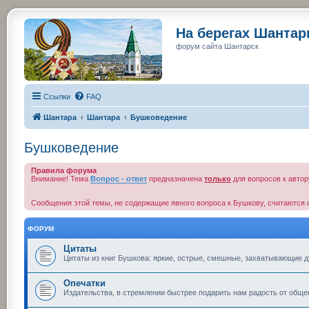
На берегах Шанта
форум сайта Шантарск
Ссылки
FAQ
Шантара
Шантара
Бушковедение
Бушковедение
Правила форума
Внимание! Тема
Вопрос - ответ
предназначена
только
для вопросов к автор
Сообщения этой темы, не содержащие явного вопроса к Бушкову, считаются 
ФОРУМ
Цитаты
Цитаты из книг Бушкова: яркие, острые, смешные, захватывающие ду
Опечатки
Издательства, в стремлении быстрее подарить нам радость от общен