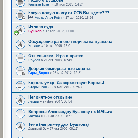
Радио о Бушкове
Капитан Грант
»
19 июл 2013, 14:24
Какую новую книгу от ССБ Вы ждете???
Альдо Апач Рейн
»
17 авг 2010, 16:16
Из зала суда.
Бушков
»
17 апр 2012, 17:00
Обсуждение раннего творчества Бушкова
Хеллем
»
10 окт 2009, 15:01
Отшельники. Игра в прятки.
Rayden
»
21 окт 2008, 18:49
Добрые бескорыстные советы.
Гарм_Верен
»
28 май 2012, 12:21
Король умер! Да здравствует Король!
Старый Конь
»
20 май 2012, 07:53
Неприятное открытие
Леший
»
27 фев 2007, 05:56
Вопросы Александру Бушкову на MAIL.ru
Varvara
»
16 ноя 2007, 10:48
Тема (например для Бушкова)
Дмитрий З.
»
27 окт 2005, 09:17