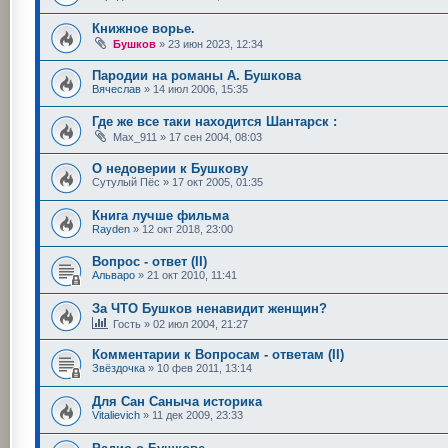
Книжное ворье.
Бушков
»
23 июн 2023, 12:34
Пародии на романы А. Бушкова
Вячеслав
»
14 июл 2006, 15:35
Где же все таки находится Шантарск :
Max_911
»
17 сен 2004, 08:03
О недоверии к Бушкову
Сутулый Пёс
»
17 окт 2005, 01:35
Книга лучше фильма
Rayden
»
12 окт 2018, 23:00
Вопрос - ответ (II)
Альваро
»
21 окт 2010, 11:41
За ЧТО Бушков ненавидит женщин?
Гость
»
02 июл 2004, 21:27
Комментарии к Вопросам - ответам (II)
Звёздочка
»
10 фев 2011, 13:14
Для Сан Саныча историка
Vitalievich
»
11 дек 2009, 23:33