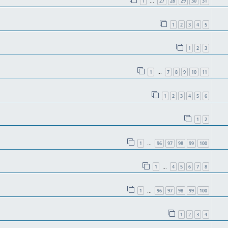
1
27
28
29
30
31
…
1
2
3
4
5
1
2
3
1
7
8
9
10
11
…
1
2
3
4
5
6
1
2
1
96
97
98
99
100
…
1
4
5
6
7
8
…
1
96
97
98
99
100
…
1
2
3
4