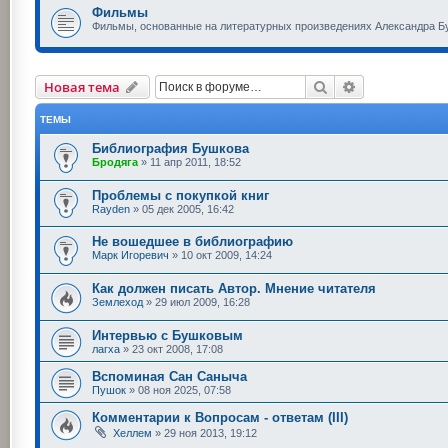
Фильмы
Фильмы, основанные на литературных произведениях Александра Б
Поиск
Расширенный
Новая тема
ТЕМЫ
Библиография Бушкова
Бродяга
»
11 апр 2011, 18:52
Проблемы с покупкой книг
Rayden
»
05 дек 2005, 16:42
Не вошедшее в библиографию
Марк Игоревич
»
10 окт 2009, 14:24
Как должен писать Автор. Мнение читателя
Землеход
»
29 июл 2009, 16:28
Интервью с Бушковым
лагха
»
23 окт 2008, 17:08
Вспоминая Сан Саныча
Пушок
»
08 ноя 2025, 07:58
Комментарии к Вопросам - ответам (III)
Хеллем
»
29 ноя 2013, 19:12