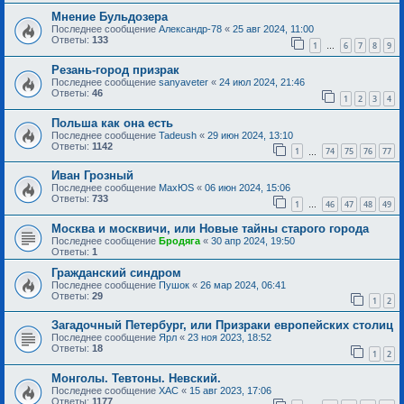
Мнение Бульдозера
Последнее сообщение
Александр-78
«
25 авг 2024, 11:00
Ответы:
133
1
6
7
8
9
…
Резань-город призрак
Последнее сообщение
sanyaveter
«
24 июл 2024, 21:46
Ответы:
46
1
2
3
4
Польша как она есть
Последнее сообщение
Tadeush
«
29 июн 2024, 13:10
Ответы:
1142
1
74
75
76
77
…
Иван Грозный
Последнее сообщение
MaxЮS
«
06 июн 2024, 15:06
Ответы:
733
1
46
47
48
49
…
Москва и москвичи, или Новые тайны старого города
Последнее сообщение
Бродяга
«
30 апр 2024, 19:50
Ответы:
1
Гражданский синдром
Последнее сообщение
Пушок
«
26 мар 2024, 06:41
Ответы:
29
1
2
Загадочный Петербург, или Призраки европейских столиц
Последнее сообщение
Ярл
«
23 ноя 2023, 18:52
Ответы:
18
1
2
Монголы. Тевтоны. Невский.
Последнее сообщение
ХАС
«
15 авг 2023, 17:06
Ответы:
1177