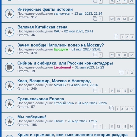
1
76
77
78
79
…
Интересные факты истории
Последнее сообщение
sanyaveter
«
13 авг 2023, 21:24
Ответы:
917
1
59
60
61
62
…
Великая Китайская стена
Последнее сообщение
ХАС
«
02 июл 2023, 20:41
Ответы:
36
1
2
3
Зачем вообще Наполеон попер на Москву?
Последнее сообщение
Бродяга
«
01 июл 2023, 23:41
Ответы:
470
1
29
30
31
32
…
Сибирь и сибиряки, или Русские конкистадоры
Последнее сообщение
Lieutenant
«
31 май 2023, 17:23
Ответы:
19
1
2
Киев, Владимир, Москва и Новгород
Последнее сообщение
MaxЮS
«
04 апр 2023, 22:16
Ответы:
249
1
14
15
16
17
…
Средневековая Европа
Последнее сообщение
Старый Конь
«
31 мар 2023, 23:26
Ответы:
57
1
2
3
4
Мы победили!
Последнее сообщение
Throll1
«
26 мар 2023, 17:15
Ответы:
196
1
11
12
13
14
…
Крым и крымчане, или тысячелетняя история раздора