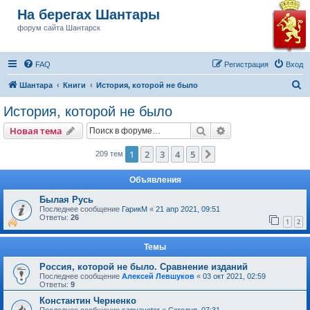
На берегах Шантары
форум сайта Шантарск
FAQ
Регистрация
Вход
П
Шантара
Книги
История, которой не было
о
История, которой не было
и
Поиск
Расширенный пои
Новая тема
с
к
1
2
3
4
5
След.
209 тем
Объявления
Былая Русь
Последнее сообщение
ГарикМ
«
21 апр 2021, 09:51
Ответы:
26
1
2
Темы
Россия, которой не было. Сравнение изданий
Последнее сообщение
Алексей Левшуков
«
03 окт 2021, 02:59
Ответы:
9
Константин Черненко
Последнее сообщение
sanyaveter
«
Сегодня, 07:31