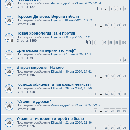
Последнее сообщение
Александр-78
«
24 авг 2025, 22:51
Ответы:
127
1
6
7
8
9
…
Перевал Дятлова. Версии гибели
Последнее сообщение
Пушок
«
18 май 2025, 10:32
Ответы:
940
1
60
61
62
63
…
Новая хронология: за и против
Последнее сообщение
Пушок
«
08 апр 2025, 07:28
Ответы:
1499
1
97
98
99
100
…
Британская империя- это миф?
Последнее сообщение
Пушок
«
01 фев 2025, 17:36
Ответы:
20
1
2
Вторая мировая. Начало.
Последнее сообщение
EliLapid
«
30 окт 2024, 14:41
Ответы:
706
1
45
46
47
48
…
Господа офицеры и товарищи чекисты
Последнее сообщение
EliLapid
«
26 окт 2024, 16:50
Ответы:
216
1
12
13
14
15
…
"Сталин и дураки"
Последнее сообщение
Александр-78
«
24 окт 2024, 22:56
Ответы:
888
1
57
58
59
60
…
Украина - история которой не было
Последнее сообщение
EliLapid
«
22 окт 2024, 21:36
Ответы:
376
1
23
24
25
26
…