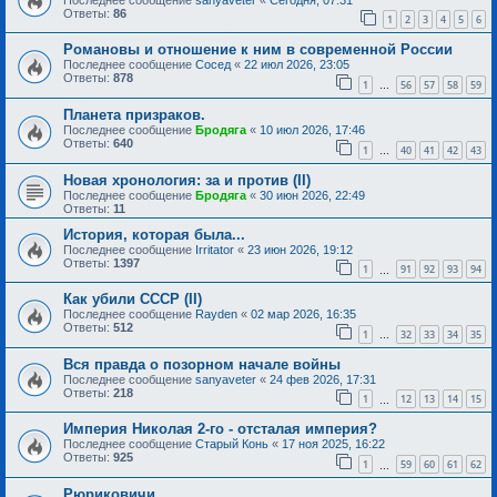
Ответы:
86
1
2
3
4
5
6
Романовы и отношение к ним в современной России
Последнее сообщение
Сосед
«
22 июл 2026, 23:05
Ответы:
878
1
56
57
58
59
…
Планета призраков.
Последнее сообщение
Бродяга
«
10 июл 2026, 17:46
Ответы:
640
1
40
41
42
43
…
Новая хронология: за и против (II)
Последнее сообщение
Бродяга
«
30 июн 2026, 22:49
Ответы:
11
История, которая была...
Последнее сообщение
Irritator
«
23 июн 2026, 19:12
Ответы:
1397
1
91
92
93
94
…
Как убили СССР (II)
Последнее сообщение
Rayden
«
02 мар 2026, 16:35
Ответы:
512
1
32
33
34
35
…
Вся правда о позорном начале войны
Последнее сообщение
sanyaveter
«
24 фев 2026, 17:31
Ответы:
218
1
12
13
14
15
…
Империя Николая 2-го - отсталая империя?
Последнее сообщение
Старый Конь
«
17 ноя 2025, 16:22
Ответы:
925
1
59
60
61
62
…
Рюриковичи