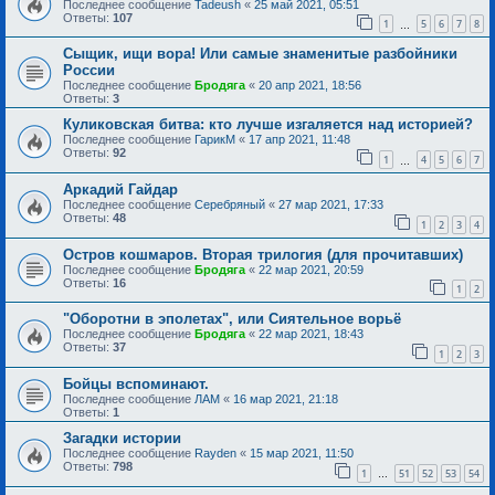
Последнее сообщение
Tadeush
«
25 май 2021, 05:51
Ответы:
107
1
5
6
7
8
…
Сыщик, ищи вора! Или самые знаменитые разбойники
России
Последнее сообщение
Бродяга
«
20 апр 2021, 18:56
Ответы:
3
Куликовская битва: кто лучше изгаляется над историей?
Последнее сообщение
ГарикМ
«
17 апр 2021, 11:48
Ответы:
92
1
4
5
6
7
…
Аркадий Гайдар
Последнее сообщение
Серебряный
«
27 мар 2021, 17:33
Ответы:
48
1
2
3
4
Остров кошмаров. Вторая трилогия (для прочитавших)
Последнее сообщение
Бродяга
«
22 мар 2021, 20:59
Ответы:
16
1
2
"Оборотни в эполетах", или Сиятельное ворьё
Последнее сообщение
Бродяга
«
22 мар 2021, 18:43
Ответы:
37
1
2
3
Бойцы вспоминают.
Последнее сообщение
ЛАМ
«
16 мар 2021, 21:18
Ответы:
1
Загадки истории
Последнее сообщение
Rayden
«
15 мар 2021, 11:50
Ответы:
798
1
51
52
53
54
…