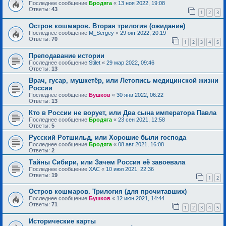
Последнее сообщение
Бродяга
«
13 ноя 2022, 19:08
Ответы:
43
1
2
3
Остров кошмаров. Вторая трилогия (ожидание)
Последнее сообщение
M_Sergey
«
29 окт 2022, 20:19
Ответы:
70
1
2
3
4
5
Преподавание истории
Последнее сообщение
Stilet
«
29 мар 2022, 09:46
Ответы:
13
Врач, гусар, мушкетёр, или Летопись медицинской жизни
России
Последнее сообщение
Бушков
«
30 янв 2022, 06:22
Ответы:
13
Кто в России не ворует, или Два сына императора Павла
Последнее сообщение
Бродяга
«
23 сен 2021, 12:58
Ответы:
5
Русский Ротшильд, или Хорошие были господа
Последнее сообщение
Бродяга
«
08 авг 2021, 16:08
Ответы:
2
Тайны Сибири, или Зачем Россия её завоевала
Последнее сообщение
ХАС
«
10 июл 2021, 22:36
Ответы:
19
1
2
Остров кошмаров. Трилогия (для прочитавших)
Последнее сообщение
Бушков
«
12 июн 2021, 14:44
Ответы:
71
1
2
3
4
5
Исторические карты