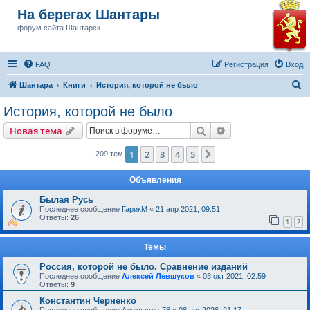
На берегах Шантары
форум сайта Шантарск
FAQ
Регистрация
Вход
П
Шантара
Книги
История, которой не было
о
История, которой не было
и
Поиск
Расширенный пои
Новая тема
с
к
1
2
3
4
5
След.
209 тем
Объявления
Былая Русь
Последнее сообщение
ГарикМ
«
21 апр 2021, 09:51
Ответы:
26
1
2
Темы
Россия, которой не было. Сравнение изданий
Последнее сообщение
Алексей Левшуков
«
03 окт 2021, 02:59
Ответы:
9
Константин Черненко
Последнее сообщение
Александр-78
«
08 авг 2026, 21:17