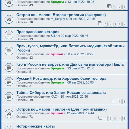
Последнее сообщение
Бродяга
«
13 ноя 2022, 19:08
Ответы:
43
1
2
3
Остров кошмаров. Вторая трилогия (ожидание)
Последнее сообщение
M_Sergey
«
29 окт 2022, 20:19
Ответы:
70
1
2
3
4
5
Преподавание истории
Последнее сообщение
Stilet
«
29 мар 2022, 09:46
Ответы:
13
Врач, гусар, мушкетёр, или Летопись медицинской жизни
России
Последнее сообщение
Бушков
«
30 янв 2022, 06:22
Ответы:
13
Кто в России не ворует, или Два сына императора Павла
Последнее сообщение
Бродяга
«
23 сен 2021, 12:58
Ответы:
5
Русский Ротшильд, или Хорошие были господа
Последнее сообщение
Бродяга
«
08 авг 2021, 16:08
Ответы:
2
Тайны Сибири, или Зачем Россия её завоевала
Последнее сообщение
ХАС
«
10 июл 2021, 22:36
Ответы:
19
1
2
Остров кошмаров. Трилогия (для прочитавших)
Последнее сообщение
Бушков
«
12 июн 2021, 14:44
Ответы:
71
1
2
3
4
5
Исторические карты