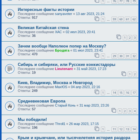
1
76
77
78
79
…
Интересные факты истории
Последнее сообщение
sanyaveter
«
13 авг 2023, 21:24
Ответы:
917
1
59
60
61
62
…
Великая Китайская стена
Последнее сообщение
ХАС
«
02 июл 2023, 20:41
Ответы:
36
1
2
3
Зачем вообще Наполеон попер на Москву?
Последнее сообщение
Бродяга
«
01 июл 2023, 23:41
Ответы:
470
1
29
30
31
32
…
Сибирь и сибиряки, или Русские конкистадоры
Последнее сообщение
Lieutenant
«
31 май 2023, 17:23
Ответы:
19
1
2
Киев, Владимир, Москва и Новгород
Последнее сообщение
MaxЮS
«
04 апр 2023, 22:16
Ответы:
249
1
14
15
16
17
…
Средневековая Европа
Последнее сообщение
Старый Конь
«
31 мар 2023, 23:26
Ответы:
57
1
2
3
4
Мы победили!
Последнее сообщение
Throll1
«
26 мар 2023, 17:15
Ответы:
196
1
11
12
13
14
…
Крым и крымчане, или тысячелетняя история раздора