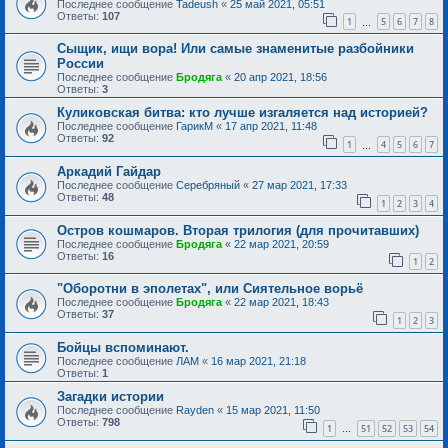
Последнее сообщение
Tadeush
«
25 май 2021, 05:51
Ответы:
107
1
5
6
7
8
…
Сыщик, ищи вора! Или самые знаменитые разбойники
России
Последнее сообщение
Бродяга
«
20 апр 2021, 18:56
Ответы:
3
Куликовская битва: кто лучше изгаляется над историей?
Последнее сообщение
ГарикМ
«
17 апр 2021, 11:48
Ответы:
92
1
4
5
6
7
…
Аркадий Гайдар
Последнее сообщение
Серебряный
«
27 мар 2021, 17:33
Ответы:
48
1
2
3
4
Остров кошмаров. Вторая трилогия (для прочитавших)
Последнее сообщение
Бродяга
«
22 мар 2021, 20:59
Ответы:
16
1
2
"Оборотни в эполетах", или Сиятельное ворьё
Последнее сообщение
Бродяга
«
22 мар 2021, 18:43
Ответы:
37
1
2
3
Бойцы вспоминают.
Последнее сообщение
ЛАМ
«
16 мар 2021, 21:18
Ответы:
1
Загадки истории
Последнее сообщение
Rayden
«
15 мар 2021, 11:50
Ответы:
798
1
51
52
53
54
…