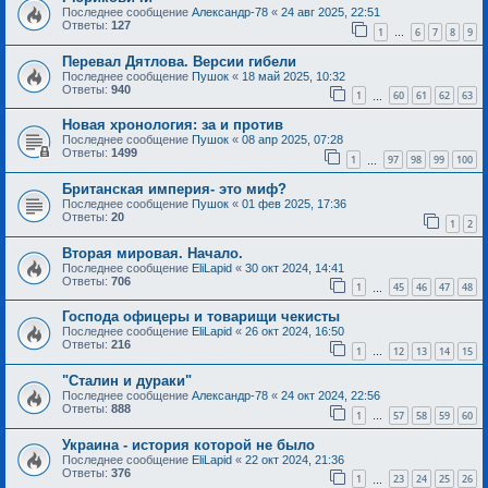
Последнее сообщение
Александр-78
«
24 авг 2025, 22:51
Ответы:
127
1
6
7
8
9
…
Перевал Дятлова. Версии гибели
Последнее сообщение
Пушок
«
18 май 2025, 10:32
Ответы:
940
1
60
61
62
63
…
Новая хронология: за и против
Последнее сообщение
Пушок
«
08 апр 2025, 07:28
Ответы:
1499
1
97
98
99
100
…
Британская империя- это миф?
Последнее сообщение
Пушок
«
01 фев 2025, 17:36
Ответы:
20
1
2
Вторая мировая. Начало.
Последнее сообщение
EliLapid
«
30 окт 2024, 14:41
Ответы:
706
1
45
46
47
48
…
Господа офицеры и товарищи чекисты
Последнее сообщение
EliLapid
«
26 окт 2024, 16:50
Ответы:
216
1
12
13
14
15
…
"Сталин и дураки"
Последнее сообщение
Александр-78
«
24 окт 2024, 22:56
Ответы:
888
1
57
58
59
60
…
Украина - история которой не было
Последнее сообщение
EliLapid
«
22 окт 2024, 21:36
Ответы:
376
1
23
24
25
26
…