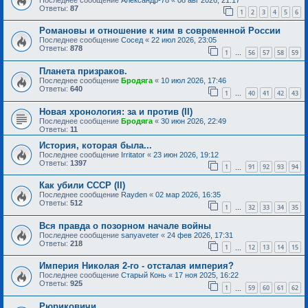
Ответы:
87
1
2
3
4
5
6
Романовы и отношение к ним в современной России
Последнее сообщение
Сосед
«
22 июл 2026, 23:05
Ответы:
878
1
56
57
58
59
…
Планета призраков.
Последнее сообщение
Бродяга
«
10 июл 2026, 17:46
Ответы:
640
1
40
41
42
43
…
Новая хронология: за и против (II)
Последнее сообщение
Бродяга
«
30 июн 2026, 22:49
Ответы:
11
История, которая была...
Последнее сообщение
Irritator
«
23 июн 2026, 19:12
Ответы:
1397
1
91
92
93
94
…
Как убили СССР (II)
Последнее сообщение
Rayden
«
02 мар 2026, 16:35
Ответы:
512
1
32
33
34
35
…
Вся правда о позорном начале войны
Последнее сообщение
sanyaveter
«
24 фев 2026, 17:31
Ответы:
218
1
12
13
14
15
…
Империя Николая 2-го - отсталая империя?
Последнее сообщение
Старый Конь
«
17 ноя 2025, 16:22
Ответы:
925
1
59
60
61
62
…
Рюриковичи