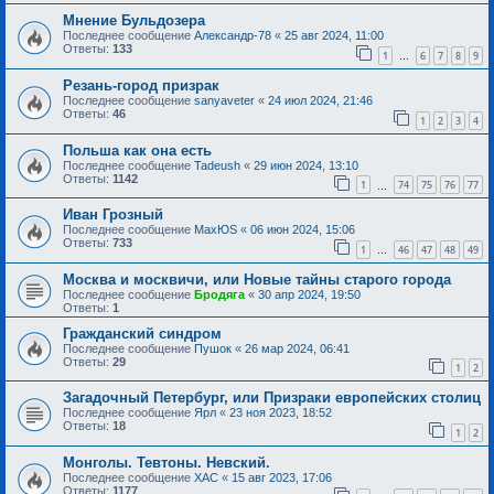
Мнение Бульдозера
Последнее сообщение
Александр-78
«
25 авг 2024, 11:00
Ответы:
133
1
6
7
8
9
…
Резань-город призрак
Последнее сообщение
sanyaveter
«
24 июл 2024, 21:46
Ответы:
46
1
2
3
4
Польша как она есть
Последнее сообщение
Tadeush
«
29 июн 2024, 13:10
Ответы:
1142
1
74
75
76
77
…
Иван Грозный
Последнее сообщение
MaxЮS
«
06 июн 2024, 15:06
Ответы:
733
1
46
47
48
49
…
Москва и москвичи, или Новые тайны старого города
Последнее сообщение
Бродяга
«
30 апр 2024, 19:50
Ответы:
1
Гражданский синдром
Последнее сообщение
Пушок
«
26 мар 2024, 06:41
Ответы:
29
1
2
Загадочный Петербург, или Призраки европейских столиц
Последнее сообщение
Ярл
«
23 ноя 2023, 18:52
Ответы:
18
1
2
Монголы. Тевтоны. Невский.
Последнее сообщение
ХАС
«
15 авг 2023, 17:06
Ответы:
1177