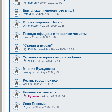
hebron
»
20 окт 2011, 19:00
Британская империя- это миф?
Рем И.
»
22 фев 2006, 01:26
Вторая мировая. Начало.
Dr.Konovaloff
»
20 авг 2009, 11:15
Господа офицеры и товарищи чекисты
toron
»
23 июл 2008, 11:26
"Сталин и дураки"
KirillYermalovich
»
18 сен 2009, 14:13
Украина - история которой не было
Stilet
»
06 апр 2014, 17:14
Мнение Бульдозера
Бульдозер
»
14 дек 2006, 23:10
Резань-город призрак
well
»
05 фев 2013, 14:20
Польша как она есть
Бушков
»
24 сен 2009, 08:54
Иван Грозный
Rayden
»
31 янв 2007, 15:08