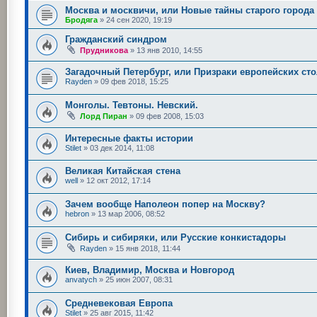
Москва и москвичи, или Новые тайны старого города
Бродяга
»
24 сен 2020, 19:19
Гражданский синдром
Прудникова
»
13 янв 2010, 14:55
Загадочный Петербург, или Призраки европейских ст
Rayden
»
09 фев 2018, 15:25
Монголы. Тевтоны. Невский.
Лорд Пиран
»
09 фев 2008, 15:03
Интересные факты истории
Stilet
»
03 дек 2014, 11:08
Великая Китайская стена
well
»
12 окт 2012, 17:14
Зачем вообще Наполеон попер на Москву?
hebron
»
13 мар 2006, 08:52
Сибирь и сибиряки, или Русские конкистадоры
Rayden
»
15 янв 2018, 11:44
Киев, Владимир, Москва и Новгород
anvatych
»
25 июн 2007, 08:31
Средневековая Европа
Stilet
»
25 авг 2015, 11:42