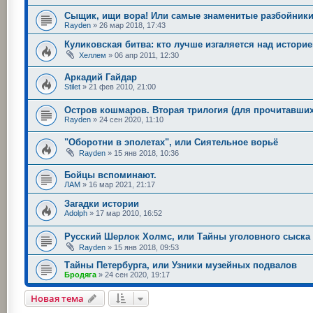
Сыщик, ищи вора! Или самые знаменитые разбойник
Rayden
»
26 мар 2018, 17:43
Куликовская битва: кто лучше изгаляется над истори
Хеллем
»
06 апр 2011, 12:30
Аркадий Гайдар
Stilet
»
21 фев 2010, 21:00
Остров кошмаров. Вторая трилогия (для прочитавших
Rayden
»
24 сен 2020, 11:10
"Оборотни в эполетах", или Сиятельное ворьё
Rayden
»
15 янв 2018, 10:36
Бойцы вспоминают.
ЛАМ
»
16 мар 2021, 21:17
Загадки истории
Adolph
»
17 мар 2010, 16:52
Русский Шерлок Холмс, или Тайны уголовного сыска
Rayden
»
15 янв 2018, 09:53
Тайны Петербурга, или Узники музейных подвалов
Бродяга
»
24 сен 2020, 19:17
Новая тема