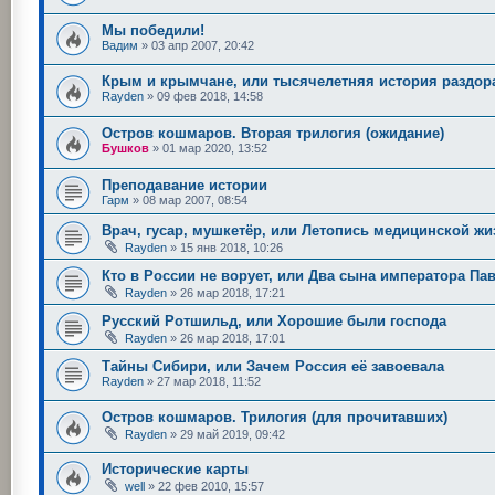
Мы победили!
Вадим
»
03 апр 2007, 20:42
Крым и крымчане, или тысячелетняя история раздор
Rayden
»
09 фев 2018, 14:58
Остров кошмаров. Вторая трилогия (ожидание)
Бушков
»
01 мар 2020, 13:52
Преподавание истории
Гарм
»
08 мар 2007, 08:54
Врач, гусар, мушкетёр, или Летопись медицинской жи
Rayden
»
15 янв 2018, 10:26
Кто в России не ворует, или Два сына императора Па
Rayden
»
26 мар 2018, 17:21
Русский Ротшильд, или Хорошие были господа
Rayden
»
26 мар 2018, 17:01
Тайны Сибири, или Зачем Россия её завоевала
Rayden
»
27 мар 2018, 11:52
Остров кошмаров. Трилогия (для прочитавших)
Rayden
»
29 май 2019, 09:42
Исторические карты
well
»
22 фев 2010, 15:57