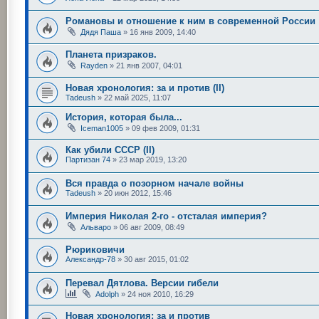
Романовы и отношение к ним в современной России
Дядя Паша
»
16 янв 2009, 14:40
Планета призраков.
Rayden
»
21 янв 2007, 04:01
Новая хронология: за и против (II)
Tadeush
»
22 май 2025, 11:07
История, которая была...
Iceman1005
»
09 фев 2009, 01:31
Как убили СССР (II)
Партизан 74
»
23 мар 2019, 13:20
Вся правда о позорном начале войны
Tadeush
»
20 июн 2012, 15:46
Империя Николая 2-го - отсталая империя?
Альваро
»
06 авг 2009, 08:49
Рюриковичи
Александр-78
»
30 авг 2015, 01:02
Перевал Дятлова. Версии гибели
Adolph
»
24 ноя 2010, 16:29
Новая хронология: за и против