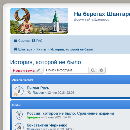
На берегах Шанта
форум сайта Шантарск
Ссылки
FAQ
Шантара
Книги
История, которой не было
История, которой не было
Поиск
Расширенный
Новая тема
ОБЪЯВЛЕНИЯ
Былая Русь
Rayden
»
12 янв 2018, 22:08
ТЕМЫ
Россия, которой не было. Сравнение изданий
Бродяга
»
01 май 2021, 14:48
Константин Черненко
Леха-Леха
»
12 мар 2023, 14:38