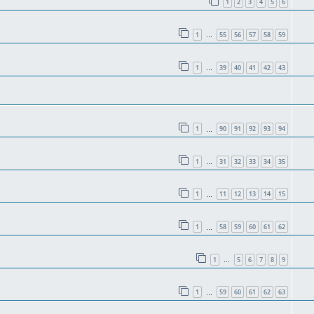
1
2
3
4
5
6
1
55
56
57
58
59
…
1
39
40
41
42
43
…
1
90
91
92
93
94
…
1
31
32
33
34
35
…
1
11
12
13
14
15
…
1
58
59
60
61
62
…
1
5
6
7
8
9
…
1
59
60
61
62
63
…