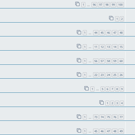
1
96
97
98
99
100
…
1
2
1
44
45
46
47
48
…
1
11
12
13
14
15
…
1
56
57
58
59
60
…
1
22
23
24
25
26
…
1
5
6
7
8
9
…
1
2
3
4
1
73
74
75
76
77
…
1
45
46
47
48
49
…