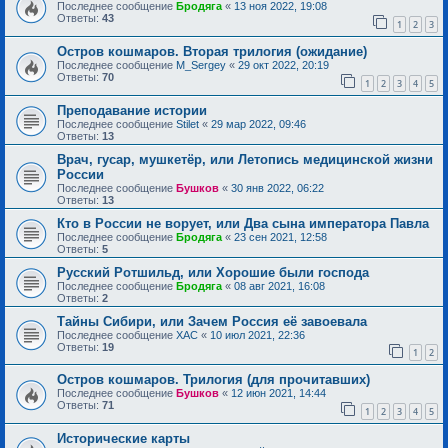
Последнее сообщение
Бродяга
«
13 ноя 2022, 19:08
Ответы:
43
1
2
3
Остров кошмаров. Вторая трилогия (ожидание)
Последнее сообщение
M_Sergey
«
29 окт 2022, 20:19
Ответы:
70
1
2
3
4
5
Преподавание истории
Последнее сообщение
Stilet
«
29 мар 2022, 09:46
Ответы:
13
Врач, гусар, мушкетёр, или Летопись медицинской жизни
России
Последнее сообщение
Бушков
«
30 янв 2022, 06:22
Ответы:
13
Кто в России не ворует, или Два сына императора Павла
Последнее сообщение
Бродяга
«
23 сен 2021, 12:58
Ответы:
5
Русский Ротшильд, или Хорошие были господа
Последнее сообщение
Бродяга
«
08 авг 2021, 16:08
Ответы:
2
Тайны Сибири, или Зачем Россия её завоевала
Последнее сообщение
ХАС
«
10 июл 2021, 22:36
Ответы:
19
1
2
Остров кошмаров. Трилогия (для прочитавших)
Последнее сообщение
Бушков
«
12 июн 2021, 14:44
Ответы:
71
1
2
3
4
5
Исторические карты