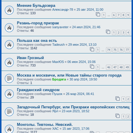
Мнение Бульдозера
Последнее сообщение
Александр-78
«
25 авг 2024, 11:00
Ответы:
133
1
6
7
8
9
…
Резань-город призрак
Последнее сообщение
sanyaveter
«
24 июл 2024, 21:46
Ответы:
46
1
2
3
4
Польша как она есть
Последнее сообщение
Tadeush
«
29 июн 2024, 13:10
Ответы:
1142
1
74
75
76
77
…
Иван Грозный
Последнее сообщение
MaxЮS
«
06 июн 2024, 15:06
Ответы:
733
1
46
47
48
49
…
Москва и москвичи, или Новые тайны старого города
Последнее сообщение
Бродяга
«
30 апр 2024, 19:50
Ответы:
1
Гражданский синдром
Последнее сообщение
Пушок
«
26 мар 2024, 06:41
Ответы:
29
1
2
Загадочный Петербург, или Призраки европейских столиц
Последнее сообщение
Ярл
«
23 ноя 2023, 18:52
Ответы:
18
1
2
Монголы. Тевтоны. Невский.
Последнее сообщение
ХАС
«
15 авг 2023, 17:06
Ответы:
1177