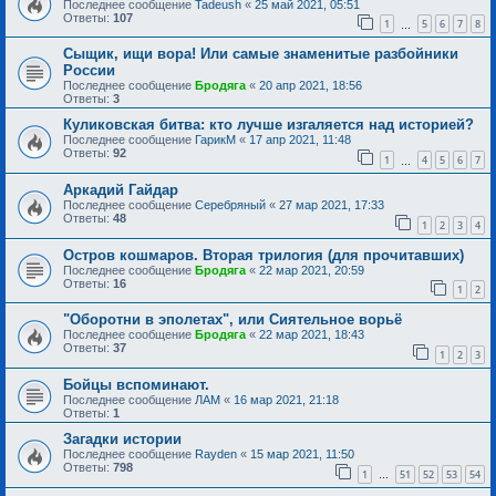
Последнее сообщение
Tadeush
«
25 май 2021, 05:51
Ответы:
107
1
5
6
7
8
…
Сыщик, ищи вора! Или самые знаменитые разбойники
России
Последнее сообщение
Бродяга
«
20 апр 2021, 18:56
Ответы:
3
Куликовская битва: кто лучше изгаляется над историей?
Последнее сообщение
ГарикМ
«
17 апр 2021, 11:48
Ответы:
92
1
4
5
6
7
…
Аркадий Гайдар
Последнее сообщение
Серебряный
«
27 мар 2021, 17:33
Ответы:
48
1
2
3
4
Остров кошмаров. Вторая трилогия (для прочитавших)
Последнее сообщение
Бродяга
«
22 мар 2021, 20:59
Ответы:
16
1
2
"Оборотни в эполетах", или Сиятельное ворьё
Последнее сообщение
Бродяга
«
22 мар 2021, 18:43
Ответы:
37
1
2
3
Бойцы вспоминают.
Последнее сообщение
ЛАМ
«
16 мар 2021, 21:18
Ответы:
1
Загадки истории
Последнее сообщение
Rayden
«
15 мар 2021, 11:50
Ответы:
798
1
51
52
53
54
…