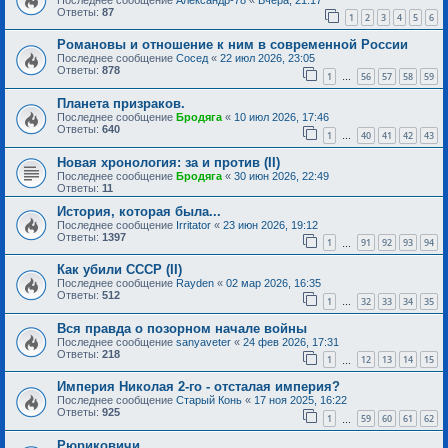
Ответы:
87
1
2
3
4
5
6
Романовы и отношение к ним в современной России
Последнее сообщение
Сосед
«
22 июл 2026, 23:05
Ответы:
878
1
56
57
58
59
…
Планета призраков.
Последнее сообщение
Бродяга
«
10 июл 2026, 17:46
Ответы:
640
1
40
41
42
43
…
Новая хронология: за и против (II)
Последнее сообщение
Бродяга
«
30 июн 2026, 22:49
Ответы:
11
История, которая была...
Последнее сообщение
Irritator
«
23 июн 2026, 19:12
Ответы:
1397
1
91
92
93
94
…
Как убили СССР (II)
Последнее сообщение
Rayden
«
02 мар 2026, 16:35
Ответы:
512
1
32
33
34
35
…
Вся правда о позорном начале войны
Последнее сообщение
sanyaveter
«
24 фев 2026, 17:31
Ответы:
218
1
12
13
14
15
…
Империя Николая 2-го - отсталая империя?
Последнее сообщение
Старый Конь
«
17 ноя 2025, 16:22
Ответы:
925
1
59
60
61
62
…
Рюриковичи