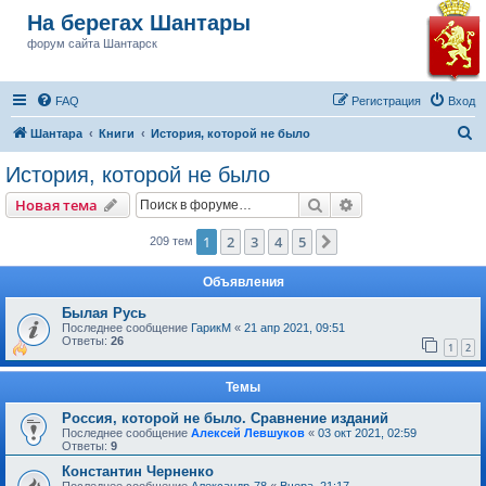
На берегах Шантары
форум сайта Шантарск
FAQ
Регистрация
Вход
П
Шантара
Книги
История, которой не было
о
История, которой не было
и
Поиск
Расширенный пои
Новая тема
с
к
1
2
3
4
5
След.
209 тем
Объявления
Былая Русь
Последнее сообщение
ГарикМ
«
21 апр 2021, 09:51
Ответы:
26
1
2
Темы
Россия, которой не было. Сравнение изданий
Последнее сообщение
Алексей Левшуков
«
03 окт 2021, 02:59
Ответы:
9
Константин Черненко
Последнее сообщение
Александр-78
«
Вчера, 21:17