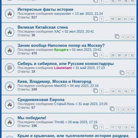
1
76
77
78
79
…
Интересные факты истории
Последнее сообщение
sanyaveter
«
13 авг 2023, 21:24
Ответы:
917
1
59
60
61
62
…
Великая Китайская стена
Последнее сообщение
ХАС
«
02 июл 2023, 20:41
Ответы:
36
1
2
3
Зачем вообще Наполеон попер на Москву?
Последнее сообщение
Бродяга
«
01 июл 2023, 23:41
Ответы:
470
1
29
30
31
32
…
Сибирь и сибиряки, или Русские конкистадоры
Последнее сообщение
Lieutenant
«
31 май 2023, 17:23
Ответы:
19
1
2
Киев, Владимир, Москва и Новгород
Последнее сообщение
MaxЮS
«
04 апр 2023, 22:16
Ответы:
249
1
14
15
16
17
…
Средневековая Европа
Последнее сообщение
Старый Конь
«
31 мар 2023, 23:26
Ответы:
57
1
2
3
4
Мы победили!
Последнее сообщение
Throll1
«
26 мар 2023, 17:15
Ответы:
196
1
11
12
13
14
…
Крым и крымчане, или тысячелетняя история раздора