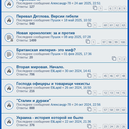
Последнее сообщение
Александр-78
«
24 авг 2025, 22:51
Ответы:
127
1
6
7
8
9
…
Перевал Дятлова. Версии гибели
Последнее сообщение
Пушок
«
18 май 2025, 10:32
Ответы:
940
1
60
61
62
63
…
Новая хронология: за и против
Последнее сообщение
Пушок
«
08 апр 2025, 07:28
Ответы:
1499
1
97
98
99
100
…
Британская империя- это миф?
Последнее сообщение
Пушок
«
01 фев 2025, 17:36
Ответы:
20
1
2
Вторая мировая. Начало.
Последнее сообщение
EliLapid
«
30 окт 2024, 14:41
Ответы:
706
1
45
46
47
48
…
Господа офицеры и товарищи чекисты
Последнее сообщение
EliLapid
«
26 окт 2024, 16:50
Ответы:
216
1
12
13
14
15
…
"Сталин и дураки"
Последнее сообщение
Александр-78
«
24 окт 2024, 22:56
Ответы:
888
1
57
58
59
60
…
Украина - история которой не было
Последнее сообщение
EliLapid
«
22 окт 2024, 21:36
Ответы:
376
1
23
24
25
26
…