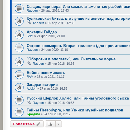
Сыщик, ищи вора! Или самые знаменитые разбойник
Rayden
»
26 мар 2018, 17:43
Куликовская битва: кто лучше изгаляется над истори
Хеллем
»
06 апр 2011, 12:30
Аркадий Гайдар
Stilet
»
21 фев 2010, 21:00
Остров кошмаров. Вторая трилогия (для прочитавших
Rayden
»
24 сен 2020, 11:10
"Оборотни в эполетах", или Сиятельное ворьё
Rayden
»
15 янв 2018, 10:36
Бойцы вспоминают.
ЛАМ
»
16 мар 2021, 21:17
Загадки истории
Adolph
»
17 мар 2010, 16:52
Русский Шерлок Холмс, или Тайны уголовного сыска
Rayden
»
15 янв 2018, 09:53
Тайны Петербурга, или Узники музейных подвалов
Бродяга
»
24 сен 2020, 19:17
Новая тема