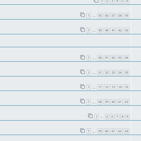
1
2
3
4
5
6
1
55
56
57
58
59
…
1
39
40
41
42
43
…
1
90
91
92
93
94
…
1
31
32
33
34
35
…
1
11
12
13
14
15
…
1
58
59
60
61
62
…
1
5
6
7
8
9
…
1
59
60
61
62
63
…