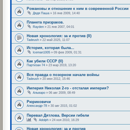
Романовы и отношение к ним в современной России
Дядя Паша
»
16 янв 2009, 14:40
Планета призраков.
Rayden
»
21 янв 2007, 04:01
Новая хронология: за и против (II)
Tadeush
»
22 май 2025, 11:07
История, которая была...
Iceman1005
»
09 фев 2009, 01:31
Как убили СССР (II)
Партизан 74
»
23 мар 2019, 13:20
Вся правда о позорном начале войны
Tadeush
»
20 июн 2012, 15:46
Империя Николая 2-го - отсталая империя?
Альваро
»
06 авг 2009, 08:49
Рюриковичи
Александр-78
»
30 авг 2015, 01:02
Перевал Дятлова. Версии гибели
Adolph
»
24 ноя 2010, 16:29
Новая хронология: за и против