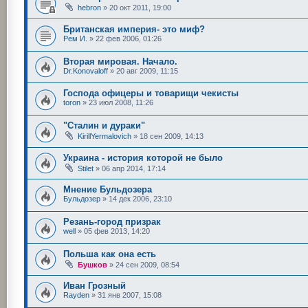
hebron
»
20 окт 2011, 19:00
Британская империя- это миф?
Рем И.
»
22 фев 2006, 01:26
Вторая мировая. Начало.
Dr.Konovaloff
»
20 авг 2009, 11:15
Господа офицеры и товарищи чекисты
toron
»
23 июл 2008, 11:26
"Сталин и дураки"
KirillYermalovich
»
18 сен 2009, 14:13
Украина - история которой не было
Stilet
»
06 апр 2014, 17:14
Мнение Бульдозера
Бульдозер
»
14 дек 2006, 23:10
Резань-город призрак
well
»
05 фев 2013, 14:20
Польша как она есть
Бушков
»
24 сен 2009, 08:54
Иван Грозный
Rayden
»
31 янв 2007, 15:08