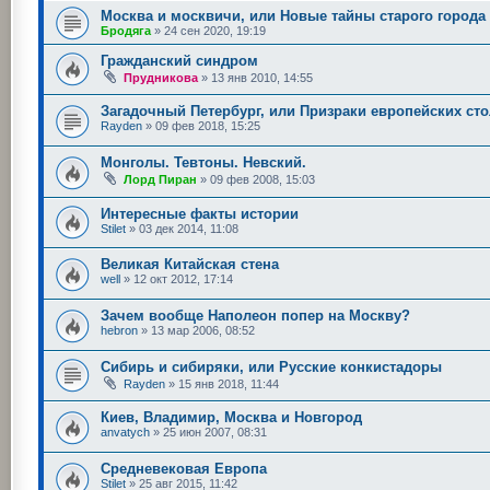
Москва и москвичи, или Новые тайны старого города
Бродяга
»
24 сен 2020, 19:19
Гражданский синдром
Прудникова
»
13 янв 2010, 14:55
Загадочный Петербург, или Призраки европейских ст
Rayden
»
09 фев 2018, 15:25
Монголы. Тевтоны. Невский.
Лорд Пиран
»
09 фев 2008, 15:03
Интересные факты истории
Stilet
»
03 дек 2014, 11:08
Великая Китайская стена
well
»
12 окт 2012, 17:14
Зачем вообще Наполеон попер на Москву?
hebron
»
13 мар 2006, 08:52
Сибирь и сибиряки, или Русские конкистадоры
Rayden
»
15 янв 2018, 11:44
Киев, Владимир, Москва и Новгород
anvatych
»
25 июн 2007, 08:31
Средневековая Европа
Stilet
»
25 авг 2015, 11:42