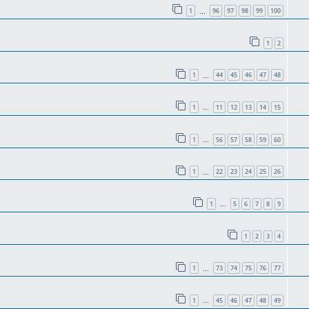
1
96
97
98
99
100
…
1
2
1
44
45
46
47
48
…
1
11
12
13
14
15
…
1
56
57
58
59
60
…
1
22
23
24
25
26
…
1
5
6
7
8
9
…
1
2
3
4
1
73
74
75
76
77
…
1
45
46
47
48
49
…