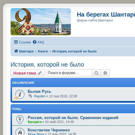
На берегах Шанта
форум сайта Шантарск
Ссылки
FAQ
Шантара
Книги
История, которой не было
История, которой не было
Поиск
Расширенный
Новая тема
ОБЪЯВЛЕНИЯ
Былая Русь
Rayden
»
12 янв 2018, 22:08
ТЕМЫ
Россия, которой не было. Сравнение изданий
Бродяга
»
01 май 2021, 14:48
Константин Черненко
Леха-Леха
»
12 мар 2023, 14:38