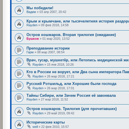
Мы победили!
Вадим
»
03 апр 2007, 20:42
Крым и крымчане, или тысячелетняя история раздор
Rayden
»
09 фев 2018, 14:58
Остров кошмаров. Вторая трилогия (ожидание)
Бушков
»
01 мар 2020, 13:52
Преподавание истории
Гарм
»
08 мар 2007, 08:54
Врач, гусар, мушкетёр, или Летопись медицинской жи
Rayden
»
15 янв 2018, 10:26
Кто в России не ворует, или Два сына императора Па
Rayden
»
26 мар 2018, 17:21
Русский Ротшильд, или Хорошие были господа
Rayden
»
26 мар 2018, 17:01
Тайны Сибири, или Зачем Россия её завоевала
Rayden
»
27 мар 2018, 11:52
Остров кошмаров. Трилогия (для прочитавших)
Rayden
»
29 май 2019, 09:42
Исторические карты
well
»
22 фев 2010, 15:57