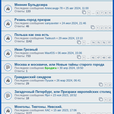
Мнение Бульдозера
Последнее сообщение
Александр-78
«
25 авг 2024, 11:00
Ответы:
133
1
6
7
8
9
…
Резань-город призрак
Последнее сообщение
sanyaveter
«
24 июл 2024, 21:46
Ответы:
46
1
2
3
4
Польша как она есть
Последнее сообщение
Tadeush
«
29 июн 2024, 13:10
Ответы:
1142
1
74
75
76
77
…
Иван Грозный
Последнее сообщение
MaxЮS
«
06 июн 2024, 15:06
Ответы:
733
1
46
47
48
49
…
Москва и москвичи, или Новые тайны старого города
Последнее сообщение
Бродяга
«
30 апр 2024, 19:50
Ответы:
1
Гражданский синдром
Последнее сообщение
Пушок
«
26 мар 2024, 06:41
Ответы:
29
1
2
Загадочный Петербург, или Призраки европейских столиц
Последнее сообщение
Ярл
«
23 ноя 2023, 18:52
Ответы:
18
1
2
Монголы. Тевтоны. Невский.
Последнее сообщение
ХАС
«
15 авг 2023, 17:06
Ответы:
1177