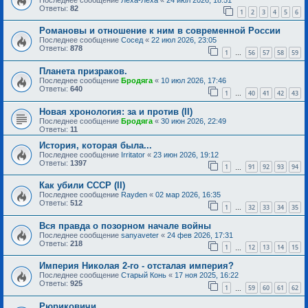
Ответы:
82
1
2
3
4
5
6
Романовы и отношение к ним в современной России
Последнее сообщение
Сосед
«
22 июл 2026, 23:05
Ответы:
878
1
56
57
58
59
…
Планета призраков.
Последнее сообщение
Бродяга
«
10 июл 2026, 17:46
Ответы:
640
1
40
41
42
43
…
Новая хронология: за и против (II)
Последнее сообщение
Бродяга
«
30 июн 2026, 22:49
Ответы:
11
История, которая была...
Последнее сообщение
Irritator
«
23 июн 2026, 19:12
Ответы:
1397
1
91
92
93
94
…
Как убили СССР (II)
Последнее сообщение
Rayden
«
02 мар 2026, 16:35
Ответы:
512
1
32
33
34
35
…
Вся правда о позорном начале войны
Последнее сообщение
sanyaveter
«
24 фев 2026, 17:31
Ответы:
218
1
12
13
14
15
…
Империя Николая 2-го - отсталая империя?
Последнее сообщение
Старый Конь
«
17 ноя 2025, 16:22
Ответы:
925
1
59
60
61
62
…
Рюриковичи