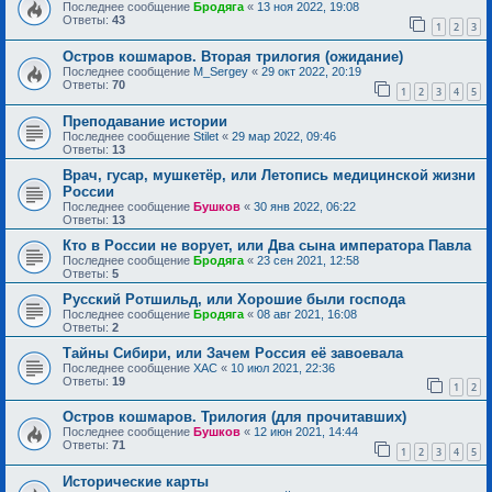
Последнее сообщение
Бродяга
«
13 ноя 2022, 19:08
Ответы:
43
1
2
3
Остров кошмаров. Вторая трилогия (ожидание)
Последнее сообщение
M_Sergey
«
29 окт 2022, 20:19
Ответы:
70
1
2
3
4
5
Преподавание истории
Последнее сообщение
Stilet
«
29 мар 2022, 09:46
Ответы:
13
Врач, гусар, мушкетёр, или Летопись медицинской жизни
России
Последнее сообщение
Бушков
«
30 янв 2022, 06:22
Ответы:
13
Кто в России не ворует, или Два сына императора Павла
Последнее сообщение
Бродяга
«
23 сен 2021, 12:58
Ответы:
5
Русский Ротшильд, или Хорошие были господа
Последнее сообщение
Бродяга
«
08 авг 2021, 16:08
Ответы:
2
Тайны Сибири, или Зачем Россия её завоевала
Последнее сообщение
ХАС
«
10 июл 2021, 22:36
Ответы:
19
1
2
Остров кошмаров. Трилогия (для прочитавших)
Последнее сообщение
Бушков
«
12 июн 2021, 14:44
Ответы:
71
1
2
3
4
5
Исторические карты