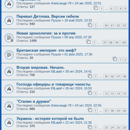
Последнее сообщение
Александр-78
«
24 авг 2025, 22:51
Ответы:
127
1
6
7
8
9
…
Перевал Дятлова. Версии гибели
Последнее сообщение
Пушок
«
18 май 2025, 10:32
Ответы:
940
1
60
61
62
63
…
Новая хронология: за и против
Последнее сообщение
Пушок
«
08 апр 2025, 07:28
Ответы:
1499
1
97
98
99
100
…
Британская империя- это миф?
Последнее сообщение
Пушок
«
01 фев 2025, 17:36
Ответы:
20
1
2
Вторая мировая. Начало.
Последнее сообщение
EliLapid
«
30 окт 2024, 14:41
Ответы:
706
1
45
46
47
48
…
Господа офицеры и товарищи чекисты
Последнее сообщение
EliLapid
«
26 окт 2024, 16:50
Ответы:
216
1
12
13
14
15
…
"Сталин и дураки"
Последнее сообщение
Александр-78
«
24 окт 2024, 22:56
Ответы:
888
1
57
58
59
60
…
Украина - история которой не было
Последнее сообщение
EliLapid
«
22 окт 2024, 21:36
Ответы:
376
1
23
24
25
26
…