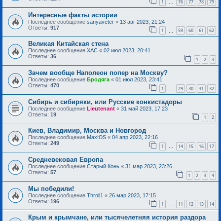
1
76
77
78
79
…
Интересные факты истории
Последнее сообщение
sanyaveter
«
13 авг 2023, 21:24
Ответы:
917
1
59
60
61
62
…
Великая Китайская стена
Последнее сообщение
ХАС
«
02 июл 2023, 20:41
Ответы:
36
1
2
3
Зачем вообще Наполеон попер на Москву?
Последнее сообщение
Бродяга
«
01 июл 2023, 23:41
Ответы:
470
1
29
30
31
32
…
Сибирь и сибиряки, или Русские конкистадоры
Последнее сообщение
Lieutenant
«
31 май 2023, 17:23
Ответы:
19
1
2
Киев, Владимир, Москва и Новгород
Последнее сообщение
MaxЮS
«
04 апр 2023, 22:16
Ответы:
249
1
14
15
16
17
…
Средневековая Европа
Последнее сообщение
Старый Конь
«
31 мар 2023, 23:26
Ответы:
57
1
2
3
4
Мы победили!
Последнее сообщение
Throll1
«
26 мар 2023, 17:15
Ответы:
196
1
11
12
13
14
…
Крым и крымчане, или тысячелетняя история раздора