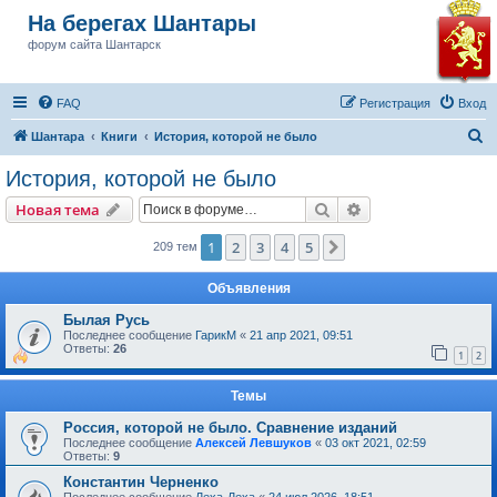
На берегах Шантары
форум сайта Шантарск
FAQ
Регистрация
Вход
П
Шантара
Книги
История, которой не было
о
История, которой не было
и
Поиск
Расширенный пои
Новая тема
с
к
1
2
3
4
5
След.
209 тем
Объявления
Былая Русь
Последнее сообщение
ГарикМ
«
21 апр 2021, 09:51
Ответы:
26
1
2
Темы
Россия, которой не было. Сравнение изданий
Последнее сообщение
Алексей Левшуков
«
03 окт 2021, 02:59
Ответы:
9
Константин Черненко
Последнее сообщение
Леха-Леха
«
24 июл 2026, 18:51