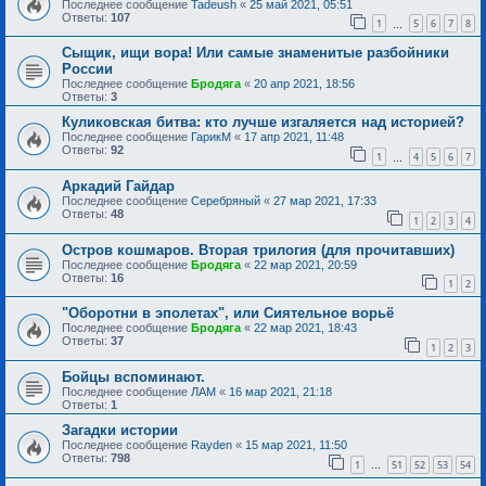
Последнее сообщение
Tadeush
«
25 май 2021, 05:51
Ответы:
107
1
5
6
7
8
…
Сыщик, ищи вора! Или самые знаменитые разбойники
России
Последнее сообщение
Бродяга
«
20 апр 2021, 18:56
Ответы:
3
Куликовская битва: кто лучше изгаляется над историей?
Последнее сообщение
ГарикМ
«
17 апр 2021, 11:48
Ответы:
92
1
4
5
6
7
…
Аркадий Гайдар
Последнее сообщение
Серебряный
«
27 мар 2021, 17:33
Ответы:
48
1
2
3
4
Остров кошмаров. Вторая трилогия (для прочитавших)
Последнее сообщение
Бродяга
«
22 мар 2021, 20:59
Ответы:
16
1
2
"Оборотни в эполетах", или Сиятельное ворьё
Последнее сообщение
Бродяга
«
22 мар 2021, 18:43
Ответы:
37
1
2
3
Бойцы вспоминают.
Последнее сообщение
ЛАМ
«
16 мар 2021, 21:18
Ответы:
1
Загадки истории
Последнее сообщение
Rayden
«
15 мар 2021, 11:50
Ответы:
798
1
51
52
53
54
…