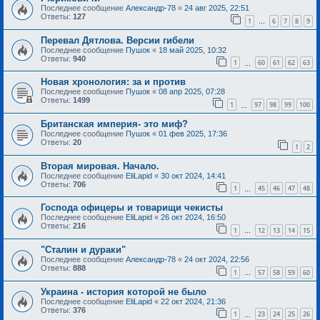
Последнее сообщение
Александр-78
«
24 авг 2025, 22:51
Ответы:
127
1
6
7
8
9
…
Перевал Дятлова. Версии гибели
Последнее сообщение
Пушок
«
18 май 2025, 10:32
Ответы:
940
1
60
61
62
63
…
Новая хронология: за и против
Последнее сообщение
Пушок
«
08 апр 2025, 07:28
Ответы:
1499
1
97
98
99
100
…
Британская империя- это миф?
Последнее сообщение
Пушок
«
01 фев 2025, 17:36
Ответы:
20
1
2
Вторая мировая. Начало.
Последнее сообщение
EliLapid
«
30 окт 2024, 14:41
Ответы:
706
1
45
46
47
48
…
Господа офицеры и товарищи чекисты
Последнее сообщение
EliLapid
«
26 окт 2024, 16:50
Ответы:
216
1
12
13
14
15
…
"Сталин и дураки"
Последнее сообщение
Александр-78
«
24 окт 2024, 22:56
Ответы:
888
1
57
58
59
60
…
Украина - история которой не было
Последнее сообщение
EliLapid
«
22 окт 2024, 21:36
Ответы:
376
1
23
24
25
26
…