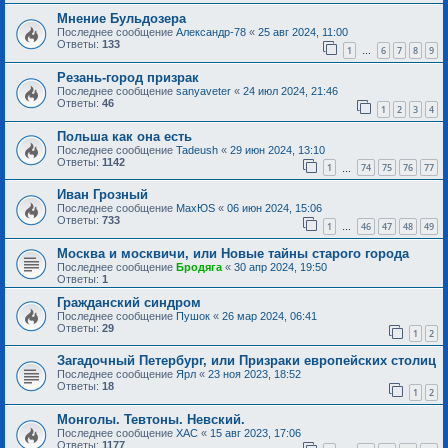
Мнение Бульдозера
Последнее сообщение
Александр-78
«
25 авг 2024, 11:00
Ответы:
133
1
6
7
8
9
…
Резань-город призрак
Последнее сообщение
sanyaveter
«
24 июл 2024, 21:46
Ответы:
46
1
2
3
4
Польша как она есть
Последнее сообщение
Tadeush
«
29 июн 2024, 13:10
Ответы:
1142
1
74
75
76
77
…
Иван Грозный
Последнее сообщение
MaxЮS
«
06 июн 2024, 15:06
Ответы:
733
1
46
47
48
49
…
Москва и москвичи, или Новые тайны старого города
Последнее сообщение
Бродяга
«
30 апр 2024, 19:50
Ответы:
1
Гражданский синдром
Последнее сообщение
Пушок
«
26 мар 2024, 06:41
Ответы:
29
1
2
Загадочный Петербург, или Призраки европейских столиц
Последнее сообщение
Ярл
«
23 ноя 2023, 18:52
Ответы:
18
1
2
Монголы. Тевтоны. Невский.
Последнее сообщение
ХАС
«
15 авг 2023, 17:06
Ответы:
1177