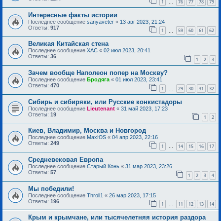
1
76
77
78
79
…
Интересные факты истории
Последнее сообщение
sanyaveter
«
13 авг 2023, 21:24
Ответы:
917
1
59
60
61
62
…
Великая Китайская стена
Последнее сообщение
ХАС
«
02 июл 2023, 20:41
Ответы:
36
1
2
3
Зачем вообще Наполеон попер на Москву?
Последнее сообщение
Бродяга
«
01 июл 2023, 23:41
Ответы:
470
1
29
30
31
32
…
Сибирь и сибиряки, или Русские конкистадоры
Последнее сообщение
Lieutenant
«
31 май 2023, 17:23
Ответы:
19
1
2
Киев, Владимир, Москва и Новгород
Последнее сообщение
MaxЮS
«
04 апр 2023, 22:16
Ответы:
249
1
14
15
16
17
…
Средневековая Европа
Последнее сообщение
Старый Конь
«
31 мар 2023, 23:26
Ответы:
57
1
2
3
4
Мы победили!
Последнее сообщение
Throll1
«
26 мар 2023, 17:15
Ответы:
196
1
11
12
13
14
…
Крым и крымчане, или тысячелетняя история раздора