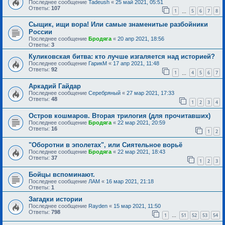
Последнее сообщение
Tadeush
«
25 май 2021, 05:51
Ответы:
107
1
5
6
7
8
…
Сыщик, ищи вора! Или самые знаменитые разбойники
России
Последнее сообщение
Бродяга
«
20 апр 2021, 18:56
Ответы:
3
Куликовская битва: кто лучше изгаляется над историей?
Последнее сообщение
ГарикМ
«
17 апр 2021, 11:48
Ответы:
92
1
4
5
6
7
…
Аркадий Гайдар
Последнее сообщение
Серебряный
«
27 мар 2021, 17:33
Ответы:
48
1
2
3
4
Остров кошмаров. Вторая трилогия (для прочитавших)
Последнее сообщение
Бродяга
«
22 мар 2021, 20:59
Ответы:
16
1
2
"Оборотни в эполетах", или Сиятельное ворьё
Последнее сообщение
Бродяга
«
22 мар 2021, 18:43
Ответы:
37
1
2
3
Бойцы вспоминают.
Последнее сообщение
ЛАМ
«
16 мар 2021, 21:18
Ответы:
1
Загадки истории
Последнее сообщение
Rayden
«
15 мар 2021, 11:50
Ответы:
798
1
51
52
53
54
…