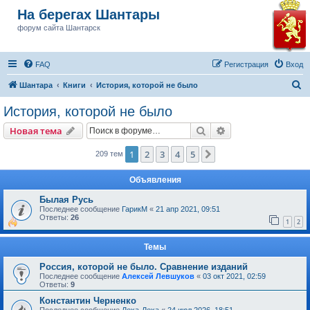
На берегах Шантары
форум сайта Шантарск
FAQ
Регистрация
Вход
П
Шантара
Книги
История, которой не было
о
История, которой не было
и
Поиск
Расширенный пои
Новая тема
с
к
1
2
3
4
5
След.
209 тем
Объявления
Былая Русь
Последнее сообщение
ГарикМ
«
21 апр 2021, 09:51
Ответы:
26
1
2
Темы
Россия, которой не было. Сравнение изданий
Последнее сообщение
Алексей Левшуков
«
03 окт 2021, 02:59
Ответы:
9
Константин Черненко
Последнее сообщение
Леха-Леха
«
24 июл 2026, 18:51