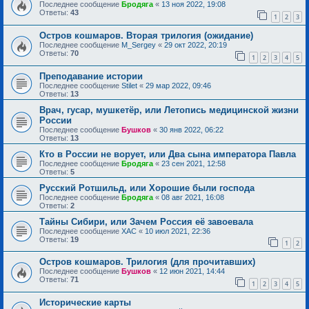
Последнее сообщение
Бродяга
«
13 ноя 2022, 19:08
Ответы:
43
1
2
3
Остров кошмаров. Вторая трилогия (ожидание)
Последнее сообщение
M_Sergey
«
29 окт 2022, 20:19
Ответы:
70
1
2
3
4
5
Преподавание истории
Последнее сообщение
Stilet
«
29 мар 2022, 09:46
Ответы:
13
Врач, гусар, мушкетёр, или Летопись медицинской жизни
России
Последнее сообщение
Бушков
«
30 янв 2022, 06:22
Ответы:
13
Кто в России не ворует, или Два сына императора Павла
Последнее сообщение
Бродяга
«
23 сен 2021, 12:58
Ответы:
5
Русский Ротшильд, или Хорошие были господа
Последнее сообщение
Бродяга
«
08 авг 2021, 16:08
Ответы:
2
Тайны Сибири, или Зачем Россия её завоевала
Последнее сообщение
ХАС
«
10 июл 2021, 22:36
Ответы:
19
1
2
Остров кошмаров. Трилогия (для прочитавших)
Последнее сообщение
Бушков
«
12 июн 2021, 14:44
Ответы:
71
1
2
3
4
5
Исторические карты