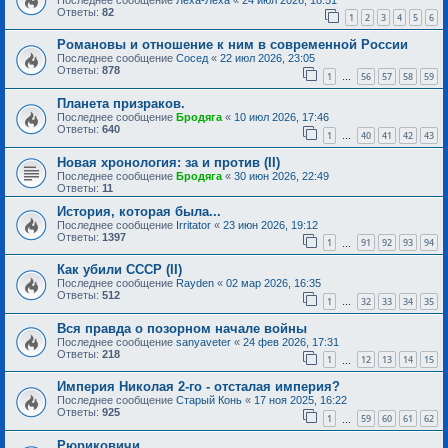
Ответы:
82
1
2
3
4
5
6
Романовы и отношение к ним в современной России
Последнее сообщение
Сосед
«
22 июл 2026, 23:05
Ответы:
878
1
56
57
58
59
…
Планета призраков.
Последнее сообщение
Бродяга
«
10 июл 2026, 17:46
Ответы:
640
1
40
41
42
43
…
Новая хронология: за и против (II)
Последнее сообщение
Бродяга
«
30 июн 2026, 22:49
Ответы:
11
История, которая была...
Последнее сообщение
Irritator
«
23 июн 2026, 19:12
Ответы:
1397
1
91
92
93
94
…
Как убили СССР (II)
Последнее сообщение
Rayden
«
02 мар 2026, 16:35
Ответы:
512
1
32
33
34
35
…
Вся правда о позорном начале войны
Последнее сообщение
sanyaveter
«
24 фев 2026, 17:31
Ответы:
218
1
12
13
14
15
…
Империя Николая 2-го - отсталая империя?
Последнее сообщение
Старый Конь
«
17 ноя 2025, 16:22
Ответы:
925
1
59
60
61
62
…
Рюриковичи