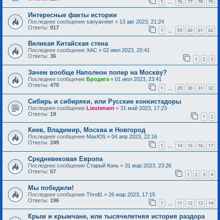
1
76
77
78
79
…
Интересные факты истории
Последнее сообщение
sanyaveter
«
13 авг 2023, 21:24
Ответы:
917
1
59
60
61
62
…
Великая Китайская стена
Последнее сообщение
ХАС
«
02 июл 2023, 20:41
Ответы:
36
1
2
3
Зачем вообще Наполеон попер на Москву?
Последнее сообщение
Бродяга
«
01 июл 2023, 23:41
Ответы:
470
1
29
30
31
32
…
Сибирь и сибиряки, или Русские конкистадоры
Последнее сообщение
Lieutenant
«
31 май 2023, 17:23
Ответы:
19
1
2
Киев, Владимир, Москва и Новгород
Последнее сообщение
MaxЮS
«
04 апр 2023, 22:16
Ответы:
249
1
14
15
16
17
…
Средневековая Европа
Последнее сообщение
Старый Конь
«
31 мар 2023, 23:26
Ответы:
57
1
2
3
4
Мы победили!
Последнее сообщение
Throll1
«
26 мар 2023, 17:15
Ответы:
196
1
11
12
13
14
…
Крым и крымчане, или тысячелетняя история раздора