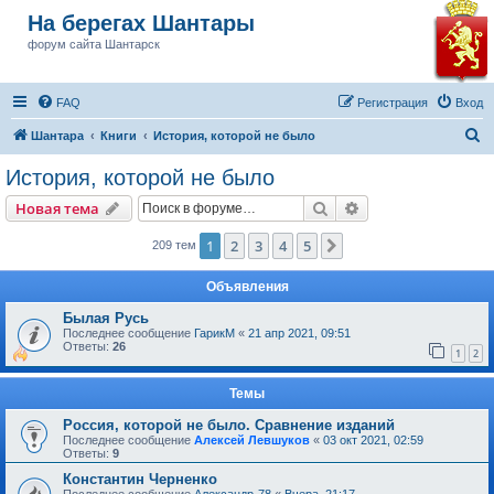
На берегах Шантары
форум сайта Шантарск
FAQ
Регистрация
Вход
П
Шантара
Книги
История, которой не было
о
История, которой не было
и
Поиск
Расширенный пои
Новая тема
с
к
1
2
3
4
5
След.
209 тем
Объявления
Былая Русь
Последнее сообщение
ГарикМ
«
21 апр 2021, 09:51
Ответы:
26
1
2
Темы
Россия, которой не было. Сравнение изданий
Последнее сообщение
Алексей Левшуков
«
03 окт 2021, 02:59
Ответы:
9
Константин Черненко
Последнее сообщение
Александр-78
«
Вчера, 21:17