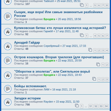
Последнее сообщение
Tadeush
«
25 май 2021, 05:51
Ответы:
107
1
5
6
7
8
…
Сыщик, ищи вора! Или самые знаменитые разбойники
России
Последнее сообщение
Бродяга
«
20 апр 2021, 18:56
Ответы:
3
Куликовская битва: кто лучше изгаляется над историей?
Последнее сообщение
ГарикМ
«
17 апр 2021, 11:48
Ответы:
92
1
4
5
6
7
…
Аркадий Гайдар
Последнее сообщение
Серебряный
«
27 мар 2021, 17:33
Ответы:
48
1
2
3
4
Остров кошмаров. Вторая трилогия (для прочитавших)
Последнее сообщение
Бродяга
«
22 мар 2021, 20:59
Ответы:
16
1
2
"Оборотни в эполетах", или Сиятельное ворьё
Последнее сообщение
Бродяга
«
22 мар 2021, 18:43
Ответы:
37
1
2
3
Бойцы вспоминают.
Последнее сообщение
ЛАМ
«
16 мар 2021, 21:18
Ответы:
1
Загадки истории
Последнее сообщение
Rayden
«
15 мар 2021, 11:50
Ответы:
798
1
51
52
53
54
…