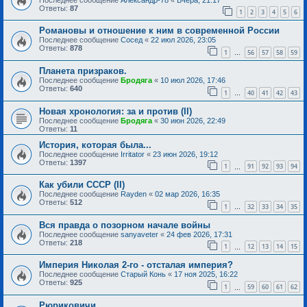
Ответы:
87
1
2
3
4
5
6
Романовы и отношение к ним в современной России
Последнее сообщение
Сосед
«
22 июл 2026, 23:05
Ответы:
878
1
56
57
58
59
…
Планета призраков.
Последнее сообщение
Бродяга
«
10 июл 2026, 17:46
Ответы:
640
1
40
41
42
43
…
Новая хронология: за и против (II)
Последнее сообщение
Бродяга
«
30 июн 2026, 22:49
Ответы:
11
История, которая была...
Последнее сообщение
Irritator
«
23 июн 2026, 19:12
Ответы:
1397
1
91
92
93
94
…
Как убили СССР (II)
Последнее сообщение
Rayden
«
02 мар 2026, 16:35
Ответы:
512
1
32
33
34
35
…
Вся правда о позорном начале войны
Последнее сообщение
sanyaveter
«
24 фев 2026, 17:31
Ответы:
218
1
12
13
14
15
…
Империя Николая 2-го - отсталая империя?
Последнее сообщение
Старый Конь
«
17 ноя 2025, 16:22
Ответы:
925
1
59
60
61
62
…
Рюриковичи