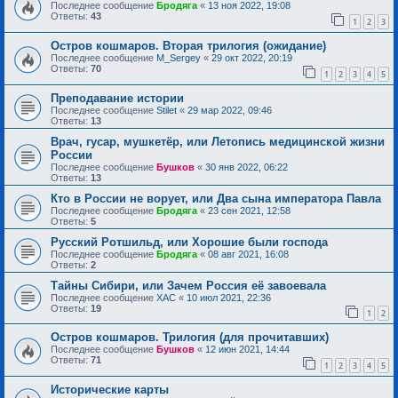
Последнее сообщение
Бродяга
«
13 ноя 2022, 19:08
Ответы:
43
1
2
3
Остров кошмаров. Вторая трилогия (ожидание)
Последнее сообщение
M_Sergey
«
29 окт 2022, 20:19
Ответы:
70
1
2
3
4
5
Преподавание истории
Последнее сообщение
Stilet
«
29 мар 2022, 09:46
Ответы:
13
Врач, гусар, мушкетёр, или Летопись медицинской жизни
России
Последнее сообщение
Бушков
«
30 янв 2022, 06:22
Ответы:
13
Кто в России не ворует, или Два сына императора Павла
Последнее сообщение
Бродяга
«
23 сен 2021, 12:58
Ответы:
5
Русский Ротшильд, или Хорошие были господа
Последнее сообщение
Бродяга
«
08 авг 2021, 16:08
Ответы:
2
Тайны Сибири, или Зачем Россия её завоевала
Последнее сообщение
ХАС
«
10 июл 2021, 22:36
Ответы:
19
1
2
Остров кошмаров. Трилогия (для прочитавших)
Последнее сообщение
Бушков
«
12 июн 2021, 14:44
Ответы:
71
1
2
3
4
5
Исторические карты