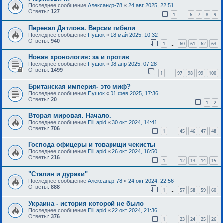
Последнее сообщение
Александр-78
«
24 авг 2025, 22:51
Ответы:
127
1
6
7
8
9
…
Перевал Дятлова. Версии гибели
Последнее сообщение
Пушок
«
18 май 2025, 10:32
Ответы:
940
1
60
61
62
63
…
Новая хронология: за и против
Последнее сообщение
Пушок
«
08 апр 2025, 07:28
Ответы:
1499
1
97
98
99
100
…
Британская империя- это миф?
Последнее сообщение
Пушок
«
01 фев 2025, 17:36
Ответы:
20
1
2
Вторая мировая. Начало.
Последнее сообщение
EliLapid
«
30 окт 2024, 14:41
Ответы:
706
1
45
46
47
48
…
Господа офицеры и товарищи чекисты
Последнее сообщение
EliLapid
«
26 окт 2024, 16:50
Ответы:
216
1
12
13
14
15
…
"Сталин и дураки"
Последнее сообщение
Александр-78
«
24 окт 2024, 22:56
Ответы:
888
1
57
58
59
60
…
Украина - история которой не было
Последнее сообщение
EliLapid
«
22 окт 2024, 21:36
Ответы:
376
1
23
24
25
26
…