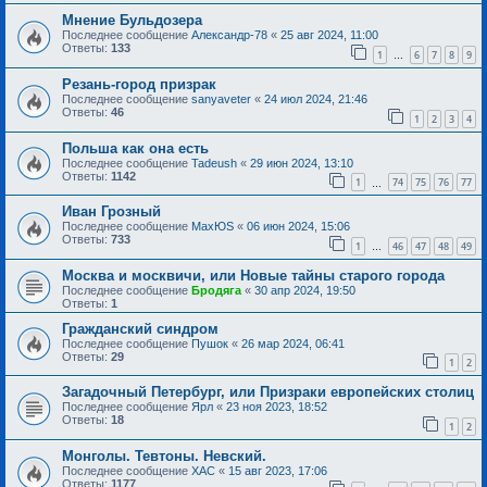
Мнение Бульдозера
Последнее сообщение
Александр-78
«
25 авг 2024, 11:00
Ответы:
133
1
6
7
8
9
…
Резань-город призрак
Последнее сообщение
sanyaveter
«
24 июл 2024, 21:46
Ответы:
46
1
2
3
4
Польша как она есть
Последнее сообщение
Tadeush
«
29 июн 2024, 13:10
Ответы:
1142
1
74
75
76
77
…
Иван Грозный
Последнее сообщение
MaxЮS
«
06 июн 2024, 15:06
Ответы:
733
1
46
47
48
49
…
Москва и москвичи, или Новые тайны старого города
Последнее сообщение
Бродяга
«
30 апр 2024, 19:50
Ответы:
1
Гражданский синдром
Последнее сообщение
Пушок
«
26 мар 2024, 06:41
Ответы:
29
1
2
Загадочный Петербург, или Призраки европейских столиц
Последнее сообщение
Ярл
«
23 ноя 2023, 18:52
Ответы:
18
1
2
Монголы. Тевтоны. Невский.
Последнее сообщение
ХАС
«
15 авг 2023, 17:06
Ответы:
1177