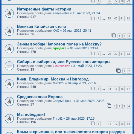
1
76
77
78
79
…
Интересные факты истории
Последнее сообщение
sanyaveter
«
13 авг 2023, 21:24
Ответы:
917
1
59
60
61
62
…
Великая Китайская стена
Последнее сообщение
ХАС
«
02 июл 2023, 20:41
Ответы:
36
1
2
3
Зачем вообще Наполеон попер на Москву?
Последнее сообщение
Бродяга
«
01 июл 2023, 23:41
Ответы:
470
1
29
30
31
32
…
Сибирь и сибиряки, или Русские конкистадоры
Последнее сообщение
Lieutenant
«
31 май 2023, 17:23
Ответы:
19
1
2
Киев, Владимир, Москва и Новгород
Последнее сообщение
MaxЮS
«
04 апр 2023, 22:16
Ответы:
249
1
14
15
16
17
…
Средневековая Европа
Последнее сообщение
Старый Конь
«
31 мар 2023, 23:26
Ответы:
57
1
2
3
4
Мы победили!
Последнее сообщение
Throll1
«
26 мар 2023, 17:15
Ответы:
196
1
11
12
13
14
…
Крым и крымчане, или тысячелетняя история раздора