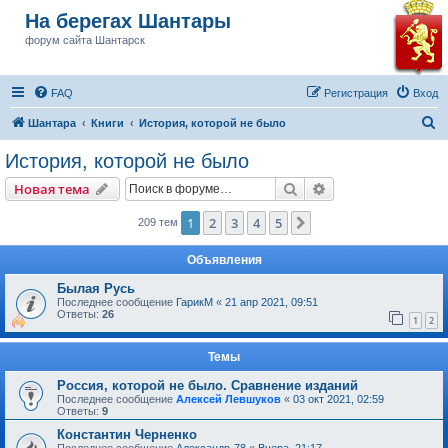
На берегах Шантары
форум сайта Шантарск
FAQ
Регистрация
Вход
П
Шантара
Книги
История, которой не было
о
История, которой не было
и
Поиск
Расширенный пои
Новая тема
с
к
1
2
3
4
5
След.
209 тем
Объявления
Былая Русь
Последнее сообщение
ГарикМ
«
21 апр 2021, 09:51
Ответы:
26
1
2
Темы
Россия, которой не было. Сравнение изданий
Последнее сообщение
Алексей Левшуков
«
03 окт 2021, 02:59
Ответы:
9
Константин Черненко
Последнее сообщение
Александр-78
«
Вчера, 21:17