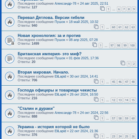
Последнее сообщение
Александр-78
«
24 авг 2025, 22:51
Ответы:
127
1
6
7
8
9
…
Перевал Дятлова. Версии гибели
Последнее сообщение
Пушок
«
18 май 2025, 10:32
Ответы:
940
1
60
61
62
63
…
Новая хронология: за и против
Последнее сообщение
Пушок
«
08 апр 2025, 07:28
Ответы:
1499
1
97
98
99
100
…
Британская империя- это миф?
Последнее сообщение
Пушок
«
01 фев 2025, 17:36
Ответы:
20
1
2
Вторая мировая. Начало.
Последнее сообщение
EliLapid
«
30 окт 2024, 14:41
Ответы:
706
1
45
46
47
48
…
Господа офицеры и товарищи чекисты
Последнее сообщение
EliLapid
«
26 окт 2024, 16:50
Ответы:
216
1
12
13
14
15
…
"Сталин и дураки"
Последнее сообщение
Александр-78
«
24 окт 2024, 22:56
Ответы:
888
1
57
58
59
60
…
Украина - история которой не было
Последнее сообщение
EliLapid
«
22 окт 2024, 21:36
Ответы:
376
1
23
24
25
26
…