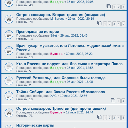
Последнее сообщение
Бродяга
«
13 ноя 2022, 19:08
Ответы:
43
1
2
3
Остров кошмаров. Вторая трилогия (ожидание)
Последнее сообщение
M_Sergey
«
29 окт 2022, 20:19
Ответы:
70
1
2
3
4
5
Преподавание истории
Последнее сообщение
Stilet
«
29 мар 2022, 09:46
Ответы:
13
Врач, гусар, мушкетёр, или Летопись медицинской жизни
России
Последнее сообщение
Бушков
«
30 янв 2022, 06:22
Ответы:
13
Кто в России не ворует, или Два сына императора Павла
Последнее сообщение
Бродяга
«
23 сен 2021, 12:58
Ответы:
5
Русский Ротшильд, или Хорошие были господа
Последнее сообщение
Бродяга
«
08 авг 2021, 16:08
Ответы:
2
Тайны Сибири, или Зачем Россия её завоевала
Последнее сообщение
ХАС
«
10 июл 2021, 22:36
Ответы:
19
1
2
Остров кошмаров. Трилогия (для прочитавших)
Последнее сообщение
Бушков
«
12 июн 2021, 14:44
Ответы:
71
1
2
3
4
5
Исторические карты