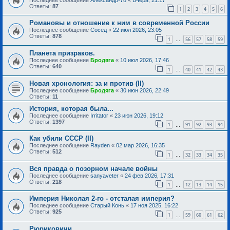
Ответы:
87
1
2
3
4
5
6
Романовы и отношение к ним в современной России
Последнее сообщение
Сосед
«
22 июл 2026, 23:05
Ответы:
878
1
56
57
58
59
…
Планета призраков.
Последнее сообщение
Бродяга
«
10 июл 2026, 17:46
Ответы:
640
1
40
41
42
43
…
Новая хронология: за и против (II)
Последнее сообщение
Бродяга
«
30 июн 2026, 22:49
Ответы:
11
История, которая была...
Последнее сообщение
Irritator
«
23 июн 2026, 19:12
Ответы:
1397
1
91
92
93
94
…
Как убили СССР (II)
Последнее сообщение
Rayden
«
02 мар 2026, 16:35
Ответы:
512
1
32
33
34
35
…
Вся правда о позорном начале войны
Последнее сообщение
sanyaveter
«
24 фев 2026, 17:31
Ответы:
218
1
12
13
14
15
…
Империя Николая 2-го - отсталая империя?
Последнее сообщение
Старый Конь
«
17 ноя 2025, 16:22
Ответы:
925
1
59
60
61
62
…
Рюриковичи