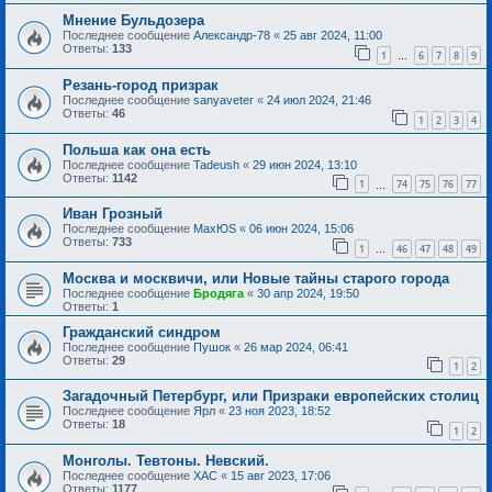
Мнение Бульдозера
Последнее сообщение
Александр-78
«
25 авг 2024, 11:00
Ответы:
133
1
6
7
8
9
…
Резань-город призрак
Последнее сообщение
sanyaveter
«
24 июл 2024, 21:46
Ответы:
46
1
2
3
4
Польша как она есть
Последнее сообщение
Tadeush
«
29 июн 2024, 13:10
Ответы:
1142
1
74
75
76
77
…
Иван Грозный
Последнее сообщение
MaxЮS
«
06 июн 2024, 15:06
Ответы:
733
1
46
47
48
49
…
Москва и москвичи, или Новые тайны старого города
Последнее сообщение
Бродяга
«
30 апр 2024, 19:50
Ответы:
1
Гражданский синдром
Последнее сообщение
Пушок
«
26 мар 2024, 06:41
Ответы:
29
1
2
Загадочный Петербург, или Призраки европейских столиц
Последнее сообщение
Ярл
«
23 ноя 2023, 18:52
Ответы:
18
1
2
Монголы. Тевтоны. Невский.
Последнее сообщение
ХАС
«
15 авг 2023, 17:06
Ответы:
1177