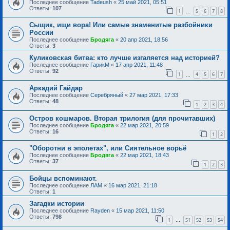
Последнее сообщение
Tadeush
«
25 май 2021, 05:51
Ответы:
107
1
5
6
7
8
…
Сыщик, ищи вора! Или самые знаменитые разбойники
России
Последнее сообщение
Бродяга
«
20 апр 2021, 18:56
Ответы:
3
Куликовская битва: кто лучше изгаляется над историей?
Последнее сообщение
ГарикМ
«
17 апр 2021, 11:48
Ответы:
92
1
4
5
6
7
…
Аркадий Гайдар
Последнее сообщение
Серебряный
«
27 мар 2021, 17:33
Ответы:
48
1
2
3
4
Остров кошмаров. Вторая трилогия (для прочитавших)
Последнее сообщение
Бродяга
«
22 мар 2021, 20:59
Ответы:
16
1
2
"Оборотни в эполетах", или Сиятельное ворьё
Последнее сообщение
Бродяга
«
22 мар 2021, 18:43
Ответы:
37
1
2
3
Бойцы вспоминают.
Последнее сообщение
ЛАМ
«
16 мар 2021, 21:18
Ответы:
1
Загадки истории
Последнее сообщение
Rayden
«
15 мар 2021, 11:50
Ответы:
798
1
51
52
53
54
…