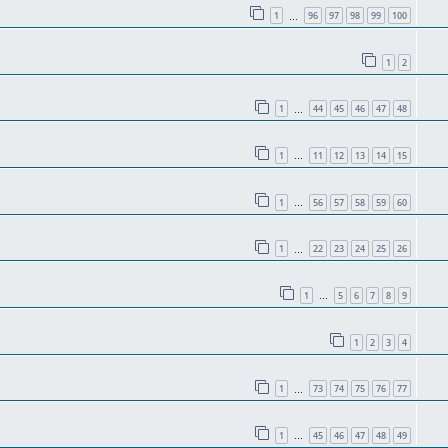
1
96
97
98
99
100
…
1
2
1
44
45
46
47
48
…
1
11
12
13
14
15
…
1
56
57
58
59
60
…
1
22
23
24
25
26
…
1
5
6
7
8
9
…
1
2
3
4
1
73
74
75
76
77
…
1
45
46
47
48
49
…