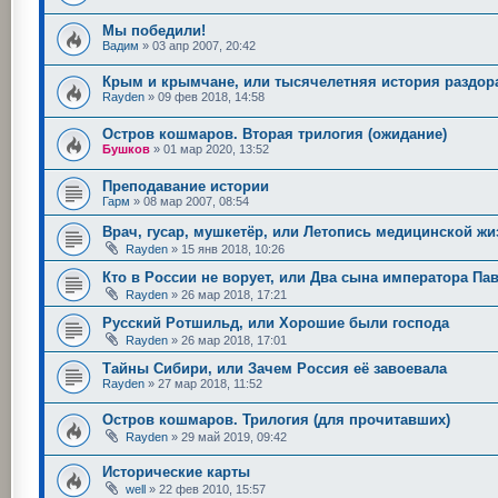
Мы победили!
Вадим
»
03 апр 2007, 20:42
Крым и крымчане, или тысячелетняя история раздор
Rayden
»
09 фев 2018, 14:58
Остров кошмаров. Вторая трилогия (ожидание)
Бушков
»
01 мар 2020, 13:52
Преподавание истории
Гарм
»
08 мар 2007, 08:54
Врач, гусар, мушкетёр, или Летопись медицинской жи
Rayden
»
15 янв 2018, 10:26
Кто в России не ворует, или Два сына императора Па
Rayden
»
26 мар 2018, 17:21
Русский Ротшильд, или Хорошие были господа
Rayden
»
26 мар 2018, 17:01
Тайны Сибири, или Зачем Россия её завоевала
Rayden
»
27 мар 2018, 11:52
Остров кошмаров. Трилогия (для прочитавших)
Rayden
»
29 май 2019, 09:42
Исторические карты
well
»
22 фев 2010, 15:57