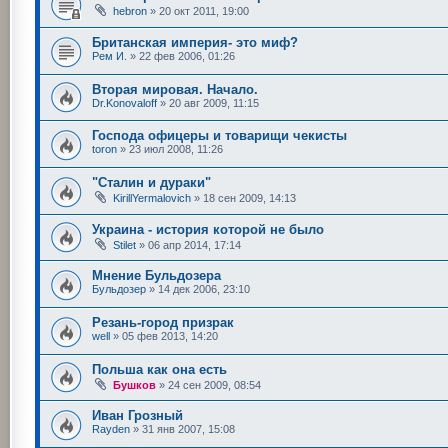
hebron
»
20 окт 2011, 19:00
Британская империя- это миф?
Рем И.
»
22 фев 2006, 01:26
Вторая мировая. Начало.
Dr.Konovaloff
»
20 авг 2009, 11:15
Господа офицеры и товарищи чекисты
toron
»
23 июл 2008, 11:26
"Сталин и дураки"
KirillYermalovich
»
18 сен 2009, 14:13
Украина - история которой не было
Stilet
»
06 апр 2014, 17:14
Мнение Бульдозера
Бульдозер
»
14 дек 2006, 23:10
Резань-город призрак
well
»
05 фев 2013, 14:20
Польша как она есть
Бушков
»
24 сен 2009, 08:54
Иван Грозный
Rayden
»
31 янв 2007, 15:08