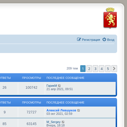
Регистрация
Вход
1
2
3
4
5
След
209 тем
ОТВЕТЫ
ПРОСМОТРЫ
ПОСЛЕДНЕЕ СООБЩЕНИЕ
П
ГарикМ
О
П
26
100742
о
21 апр 2021, 09:51
с
т
р
л
е
в
о
д
ОТВЕТЫ
ПРОСМОТРЫ
ПОСЛЕДНЕЕ СООБЩЕНИЕ
н
е
с
е
П
Алексей Левшуков
О
П
9
72727
е
о
03 окт 2021, 02:59
с
т
м
с
т
р
о
л
П
M_Sergey
о
О
П
85
63145
е
ы
о
о
Вчера, 18:18
б
в
о
д