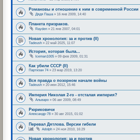
Романовы и отношение к ним в современной России
Дядя Паша
»
16 янв 2009, 14:40
Планета призраков.
Rayden
»
21 янв 2007, 04:01
Новая хронология: за и против (II)
Tadeush
»
22 май 2025, 11:07
История, которая была...
Iceman1005
»
09 фев 2009, 01:31
Как убили СССР (II)
Партизан 74
»
23 мар 2019, 13:20
Вся правда о позорном начале войны
Tadeush
»
20 июн 2012, 15:46
Империя Николая 2-го - отсталая империя?
Альваро
»
06 авг 2009, 08:49
Рюриковичи
Александр-78
»
30 авг 2015, 01:02
Перевал Дятлова. Версии гибели
Adolph
»
24 ноя 2010, 16:29
Новая хронология: за и против