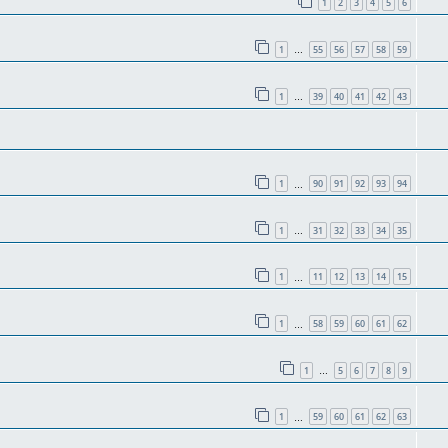
1
2
3
4
5
6
1
55
56
57
58
59
…
1
39
40
41
42
43
…
1
90
91
92
93
94
…
1
31
32
33
34
35
…
1
11
12
13
14
15
…
1
58
59
60
61
62
…
1
5
6
7
8
9
…
1
59
60
61
62
63
…