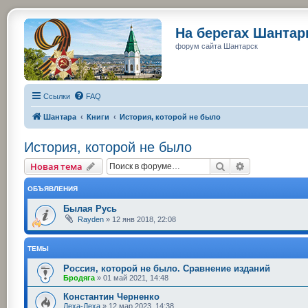
На берегах Шанта
форум сайта Шантарск
Ссылки
FAQ
Шантара
Книги
История, которой не было
История, которой не было
Поиск
Расширенный
Новая тема
ОБЪЯВЛЕНИЯ
Былая Русь
Rayden
»
12 янв 2018, 22:08
ТЕМЫ
Россия, которой не было. Сравнение изданий
Бродяга
»
01 май 2021, 14:48
Константин Черненко
Леха-Леха
»
12 мар 2023, 14:38