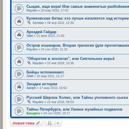
Сыщик, ищи вора! Или самые знаменитые разбойник
Rayden
»
26 мар 2018, 17:43
Куликовская битва: кто лучше изгаляется над истори
Хеллем
»
06 апр 2011, 12:30
Аркадий Гайдар
Stilet
»
21 фев 2010, 21:00
Остров кошмаров. Вторая трилогия (для прочитавших
Rayden
»
24 сен 2020, 11:10
"Оборотни в эполетах", или Сиятельное ворьё
Rayden
»
15 янв 2018, 10:36
Бойцы вспоминают.
ЛАМ
»
16 мар 2021, 21:17
Загадки истории
Adolph
»
17 мар 2010, 16:52
Русский Шерлок Холмс, или Тайны уголовного сыска
Rayden
»
15 янв 2018, 09:53
Тайны Петербурга, или Узники музейных подвалов
Бродяга
»
24 сен 2020, 19:17
Новая тема