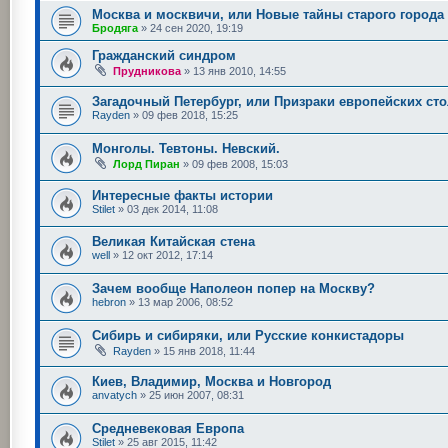
Москва и москвичи, или Новые тайны старого города
Бродяга
»
24 сен 2020, 19:19
Гражданский синдром
Прудникова
»
13 янв 2010, 14:55
Загадочный Петербург, или Призраки европейских ст
Rayden
»
09 фев 2018, 15:25
Монголы. Тевтоны. Невский.
Лорд Пиран
»
09 фев 2008, 15:03
Интересные факты истории
Stilet
»
03 дек 2014, 11:08
Великая Китайская стена
well
»
12 окт 2012, 17:14
Зачем вообще Наполеон попер на Москву?
hebron
»
13 мар 2006, 08:52
Сибирь и сибиряки, или Русские конкистадоры
Rayden
»
15 янв 2018, 11:44
Киев, Владимир, Москва и Новгород
anvatych
»
25 июн 2007, 08:31
Средневековая Европа
Stilet
»
25 авг 2015, 11:42