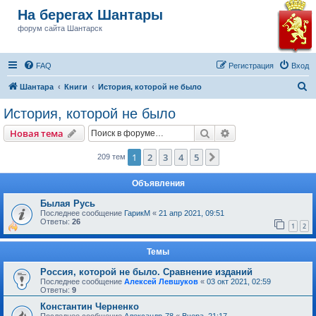
На берегах Шантары
форум сайта Шантарск
FAQ
Регистрация
Вход
П
Шантара
Книги
История, которой не было
о
История, которой не было
и
Поиск
Расширенный пои
Новая тема
с
к
1
2
3
4
5
След.
209 тем
Объявления
Былая Русь
Последнее сообщение
ГарикМ
«
21 апр 2021, 09:51
Ответы:
26
1
2
Темы
Россия, которой не было. Сравнение изданий
Последнее сообщение
Алексей Левшуков
«
03 окт 2021, 02:59
Ответы:
9
Константин Черненко
Последнее сообщение
Александр-78
«
Вчера, 21:17