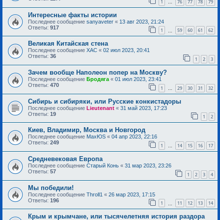
1
76
77
78
79
…
Интересные факты истории
Последнее сообщение
sanyaveter
«
13 авг 2023, 21:24
Ответы:
917
1
59
60
61
62
…
Великая Китайская стена
Последнее сообщение
ХАС
«
02 июл 2023, 20:41
Ответы:
36
1
2
3
Зачем вообще Наполеон попер на Москву?
Последнее сообщение
Бродяга
«
01 июл 2023, 23:41
Ответы:
470
1
29
30
31
32
…
Сибирь и сибиряки, или Русские конкистадоры
Последнее сообщение
Lieutenant
«
31 май 2023, 17:23
Ответы:
19
1
2
Киев, Владимир, Москва и Новгород
Последнее сообщение
MaxЮS
«
04 апр 2023, 22:16
Ответы:
249
1
14
15
16
17
…
Средневековая Европа
Последнее сообщение
Старый Конь
«
31 мар 2023, 23:26
Ответы:
57
1
2
3
4
Мы победили!
Последнее сообщение
Throll1
«
26 мар 2023, 17:15
Ответы:
196
1
11
12
13
14
…
Крым и крымчане, или тысячелетняя история раздора