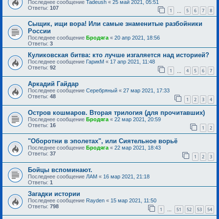
Последнее сообщение
Tadeush
«
25 май 2021, 05:51
Ответы:
107
1
5
6
7
8
…
Сыщик, ищи вора! Или самые знаменитые разбойники
России
Последнее сообщение
Бродяга
«
20 апр 2021, 18:56
Ответы:
3
Куликовская битва: кто лучше изгаляется над историей?
Последнее сообщение
ГарикМ
«
17 апр 2021, 11:48
Ответы:
92
1
4
5
6
7
…
Аркадий Гайдар
Последнее сообщение
Серебряный
«
27 мар 2021, 17:33
Ответы:
48
1
2
3
4
Остров кошмаров. Вторая трилогия (для прочитавших)
Последнее сообщение
Бродяга
«
22 мар 2021, 20:59
Ответы:
16
1
2
"Оборотни в эполетах", или Сиятельное ворьё
Последнее сообщение
Бродяга
«
22 мар 2021, 18:43
Ответы:
37
1
2
3
Бойцы вспоминают.
Последнее сообщение
ЛАМ
«
16 мар 2021, 21:18
Ответы:
1
Загадки истории
Последнее сообщение
Rayden
«
15 мар 2021, 11:50
Ответы:
798
1
51
52
53
54
…