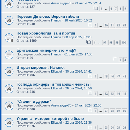
Последнее сообщение
Александр-78
«
24 авг 2025, 22:51
Ответы:
127
1
6
7
8
9
…
Перевал Дятлова. Версии гибели
Последнее сообщение
Пушок
«
18 май 2025, 10:32
Ответы:
940
1
60
61
62
63
…
Новая хронология: за и против
Последнее сообщение
Пушок
«
08 апр 2025, 07:28
Ответы:
1499
1
97
98
99
100
…
Британская империя- это миф?
Последнее сообщение
Пушок
«
01 фев 2025, 17:36
Ответы:
20
1
2
Вторая мировая. Начало.
Последнее сообщение
EliLapid
«
30 окт 2024, 14:41
Ответы:
706
1
45
46
47
48
…
Господа офицеры и товарищи чекисты
Последнее сообщение
EliLapid
«
26 окт 2024, 16:50
Ответы:
216
1
12
13
14
15
…
"Сталин и дураки"
Последнее сообщение
Александр-78
«
24 окт 2024, 22:56
Ответы:
888
1
57
58
59
60
…
Украина - история которой не было
Последнее сообщение
EliLapid
«
22 окт 2024, 21:36
Ответы:
376
1
23
24
25
26
…