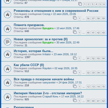
Ответы:
87
1
2
3
4
5
6
Романовы и отношение к ним в современной России
Последнее сообщение
Сосед
«
22 июл 2026, 23:05
Ответы:
878
1
56
57
58
59
…
Планета призраков.
Последнее сообщение
Бродяга
«
10 июл 2026, 17:46
Ответы:
640
1
40
41
42
43
…
Новая хронология: за и против (II)
Последнее сообщение
Бродяга
«
30 июн 2026, 22:49
Ответы:
11
История, которая была...
Последнее сообщение
Irritator
«
23 июн 2026, 19:12
Ответы:
1397
1
91
92
93
94
…
Как убили СССР (II)
Последнее сообщение
Rayden
«
02 мар 2026, 16:35
Ответы:
512
1
32
33
34
35
…
Вся правда о позорном начале войны
Последнее сообщение
sanyaveter
«
24 фев 2026, 17:31
Ответы:
218
1
12
13
14
15
…
Империя Николая 2-го - отсталая империя?
Последнее сообщение
Старый Конь
«
17 ноя 2025, 16:22
Ответы:
925
1
59
60
61
62
…
Рюриковичи