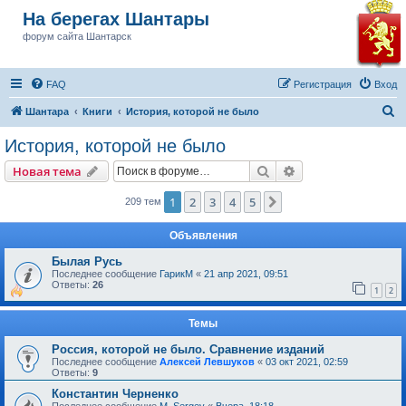
На берегах Шантары
форум сайта Шантарск
FAQ
Регистрация
Вход
П
Шантара
Книги
История, которой не было
о
История, которой не было
и
Поиск
Расширенный пои
Новая тема
с
к
1
2
3
4
5
След.
209 тем
Объявления
Былая Русь
Последнее сообщение
ГарикМ
«
21 апр 2021, 09:51
Ответы:
26
1
2
Темы
Россия, которой не было. Сравнение изданий
Последнее сообщение
Алексей Левшуков
«
03 окт 2021, 02:59
Ответы:
9
Константин Черненко
Последнее сообщение
M_Sergey
«
Вчера, 18:18