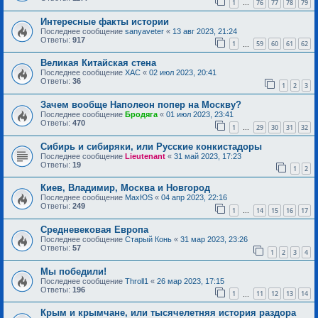
1
76
77
78
79
…
Интересные факты истории
Последнее сообщение
sanyaveter
«
13 авг 2023, 21:24
Ответы:
917
1
59
60
61
62
…
Великая Китайская стена
Последнее сообщение
ХАС
«
02 июл 2023, 20:41
Ответы:
36
1
2
3
Зачем вообще Наполеон попер на Москву?
Последнее сообщение
Бродяга
«
01 июл 2023, 23:41
Ответы:
470
1
29
30
31
32
…
Сибирь и сибиряки, или Русские конкистадоры
Последнее сообщение
Lieutenant
«
31 май 2023, 17:23
Ответы:
19
1
2
Киев, Владимир, Москва и Новгород
Последнее сообщение
MaxЮS
«
04 апр 2023, 22:16
Ответы:
249
1
14
15
16
17
…
Средневековая Европа
Последнее сообщение
Старый Конь
«
31 мар 2023, 23:26
Ответы:
57
1
2
3
4
Мы победили!
Последнее сообщение
Throll1
«
26 мар 2023, 17:15
Ответы:
196
1
11
12
13
14
…
Крым и крымчане, или тысячелетняя история раздора