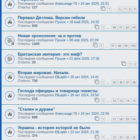
Последнее сообщение
Александр-78
«
24 авг 2025, 22:51
Ответы:
127
1
6
7
8
9
…
Перевал Дятлова. Версии гибели
Последнее сообщение
Пушок
«
18 май 2025, 10:32
Ответы:
940
1
60
61
62
63
…
Новая хронология: за и против
Последнее сообщение
Пушок
«
08 апр 2025, 07:28
Ответы:
1499
1
97
98
99
100
…
Британская империя- это миф?
Последнее сообщение
Пушок
«
01 фев 2025, 17:36
Ответы:
20
1
2
Вторая мировая. Начало.
Последнее сообщение
EliLapid
«
30 окт 2024, 14:41
Ответы:
706
1
45
46
47
48
…
Господа офицеры и товарищи чекисты
Последнее сообщение
EliLapid
«
26 окт 2024, 16:50
Ответы:
216
1
12
13
14
15
…
"Сталин и дураки"
Последнее сообщение
Александр-78
«
24 окт 2024, 22:56
Ответы:
888
1
57
58
59
60
…
Украина - история которой не было
Последнее сообщение
EliLapid
«
22 окт 2024, 21:36
Ответы:
376
1
23
24
25
26
…