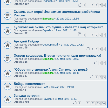
Последнее сообщение
Tadeush
«
25 май 2021, 05:51
Ответы:
107
1
5
6
7
8
…
Сыщик, ищи вора! Или самые знаменитые разбойники
России
Последнее сообщение
Бродяга
«
20 апр 2021, 18:56
Ответы:
3
Куликовская битва: кто лучше изгаляется над историей?
Последнее сообщение
ГарикМ
«
17 апр 2021, 11:48
Ответы:
92
1
4
5
6
7
…
Аркадий Гайдар
Последнее сообщение
Серебряный
«
27 мар 2021, 17:33
Ответы:
48
1
2
3
4
Остров кошмаров. Вторая трилогия (для прочитавших)
Последнее сообщение
Бродяга
«
22 мар 2021, 20:59
Ответы:
16
1
2
"Оборотни в эполетах", или Сиятельное ворьё
Последнее сообщение
Бродяга
«
22 мар 2021, 18:43
Ответы:
37
1
2
3
Бойцы вспоминают.
Последнее сообщение
ЛАМ
«
16 мар 2021, 21:18
Ответы:
1
Загадки истории
Последнее сообщение
Rayden
«
15 мар 2021, 11:50
Ответы:
798
1
51
52
53
54
…