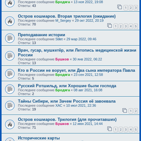
Последнее сообщение
Бродяга
«
13 ноя 2022, 19:08
Ответы:
43
1
2
3
Остров кошмаров. Вторая трилогия (ожидание)
Последнее сообщение
M_Sergey
«
29 окт 2022, 20:19
Ответы:
70
1
2
3
4
5
Преподавание истории
Последнее сообщение
Stilet
«
29 мар 2022, 09:46
Ответы:
13
Врач, гусар, мушкетёр, или Летопись медицинской жизни
России
Последнее сообщение
Бушков
«
30 янв 2022, 06:22
Ответы:
13
Кто в России не ворует, или Два сына императора Павла
Последнее сообщение
Бродяга
«
23 сен 2021, 12:58
Ответы:
5
Русский Ротшильд, или Хорошие были господа
Последнее сообщение
Бродяга
«
08 авг 2021, 16:08
Ответы:
2
Тайны Сибири, или Зачем Россия её завоевала
Последнее сообщение
ХАС
«
10 июл 2021, 22:36
Ответы:
19
1
2
Остров кошмаров. Трилогия (для прочитавших)
Последнее сообщение
Бушков
«
12 июн 2021, 14:44
Ответы:
71
1
2
3
4
5
Исторические карты