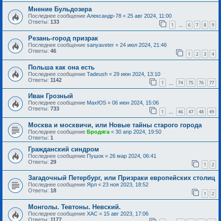
Мнение Бульдозера
Последнее сообщение
Александр-78
«
25 авг 2024, 11:00
Ответы:
133
1
6
7
8
9
…
Резань-город призрак
Последнее сообщение
sanyaveter
«
24 июл 2024, 21:46
Ответы:
46
1
2
3
4
Польша как она есть
Последнее сообщение
Tadeush
«
29 июн 2024, 13:10
Ответы:
1142
1
74
75
76
77
…
Иван Грозный
Последнее сообщение
MaxЮS
«
06 июн 2024, 15:06
Ответы:
733
1
46
47
48
49
…
Москва и москвичи, или Новые тайны старого города
Последнее сообщение
Бродяга
«
30 апр 2024, 19:50
Ответы:
1
Гражданский синдром
Последнее сообщение
Пушок
«
26 мар 2024, 06:41
Ответы:
29
1
2
Загадочный Петербург, или Призраки европейских столиц
Последнее сообщение
Ярл
«
23 ноя 2023, 18:52
Ответы:
18
1
2
Монголы. Тевтоны. Невский.
Последнее сообщение
ХАС
«
15 авг 2023, 17:06
Ответы:
1177