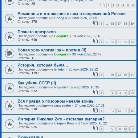
Ответы:
85
1
2
3
4
5
6
Романовы и отношение к ним в современной России
Последнее сообщение
Сосед
«
22 июл 2026, 23:05
Ответы:
878
1
56
57
58
59
…
Планета призраков.
Последнее сообщение
Бродяга
«
10 июл 2026, 17:46
Ответы:
640
1
40
41
42
43
…
Новая хронология: за и против (II)
Последнее сообщение
Бродяга
«
30 июн 2026, 22:49
Ответы:
11
История, которая была...
Последнее сообщение
Irritator
«
23 июн 2026, 19:12
Ответы:
1397
1
91
92
93
94
…
Как убили СССР (II)
Последнее сообщение
Rayden
«
02 мар 2026, 16:35
Ответы:
512
1
32
33
34
35
…
Вся правда о позорном начале войны
Последнее сообщение
sanyaveter
«
24 фев 2026, 17:31
Ответы:
218
1
12
13
14
15
…
Империя Николая 2-го - отсталая империя?
Последнее сообщение
Старый Конь
«
17 ноя 2025, 16:22
Ответы:
925
1
59
60
61
62
…
Рюриковичи