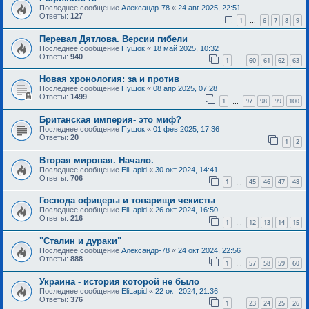
Последнее сообщение
Александр-78
«
24 авг 2025, 22:51
Ответы:
127
1
6
7
8
9
…
Перевал Дятлова. Версии гибели
Последнее сообщение
Пушок
«
18 май 2025, 10:32
Ответы:
940
1
60
61
62
63
…
Новая хронология: за и против
Последнее сообщение
Пушок
«
08 апр 2025, 07:28
Ответы:
1499
1
97
98
99
100
…
Британская империя- это миф?
Последнее сообщение
Пушок
«
01 фев 2025, 17:36
Ответы:
20
1
2
Вторая мировая. Начало.
Последнее сообщение
EliLapid
«
30 окт 2024, 14:41
Ответы:
706
1
45
46
47
48
…
Господа офицеры и товарищи чекисты
Последнее сообщение
EliLapid
«
26 окт 2024, 16:50
Ответы:
216
1
12
13
14
15
…
"Сталин и дураки"
Последнее сообщение
Александр-78
«
24 окт 2024, 22:56
Ответы:
888
1
57
58
59
60
…
Украина - история которой не было
Последнее сообщение
EliLapid
«
22 окт 2024, 21:36
Ответы:
376
1
23
24
25
26
…