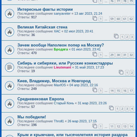
1
76
77
78
79
…
Интересные факты истории
Последнее сообщение
sanyaveter
«
13 авг 2023, 21:24
Ответы:
917
1
59
60
61
62
…
Великая Китайская стена
Последнее сообщение
ХАС
«
02 июл 2023, 20:41
Ответы:
36
1
2
3
Зачем вообще Наполеон попер на Москву?
Последнее сообщение
Бродяга
«
01 июл 2023, 23:41
Ответы:
470
1
29
30
31
32
…
Сибирь и сибиряки, или Русские конкистадоры
Последнее сообщение
Lieutenant
«
31 май 2023, 17:23
Ответы:
19
1
2
Киев, Владимир, Москва и Новгород
Последнее сообщение
MaxЮS
«
04 апр 2023, 22:16
Ответы:
249
1
14
15
16
17
…
Средневековая Европа
Последнее сообщение
Старый Конь
«
31 мар 2023, 23:26
Ответы:
57
1
2
3
4
Мы победили!
Последнее сообщение
Throll1
«
26 мар 2023, 17:15
Ответы:
196
1
11
12
13
14
…
Крым и крымчане, или тысячелетняя история раздора