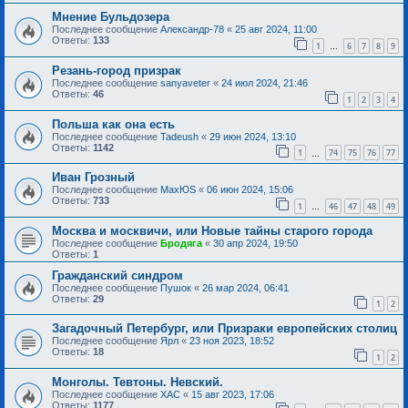
Мнение Бульдозера
Последнее сообщение
Александр-78
«
25 авг 2024, 11:00
Ответы:
133
1
6
7
8
9
…
Резань-город призрак
Последнее сообщение
sanyaveter
«
24 июл 2024, 21:46
Ответы:
46
1
2
3
4
Польша как она есть
Последнее сообщение
Tadeush
«
29 июн 2024, 13:10
Ответы:
1142
1
74
75
76
77
…
Иван Грозный
Последнее сообщение
MaxЮS
«
06 июн 2024, 15:06
Ответы:
733
1
46
47
48
49
…
Москва и москвичи, или Новые тайны старого города
Последнее сообщение
Бродяга
«
30 апр 2024, 19:50
Ответы:
1
Гражданский синдром
Последнее сообщение
Пушок
«
26 мар 2024, 06:41
Ответы:
29
1
2
Загадочный Петербург, или Призраки европейских столиц
Последнее сообщение
Ярл
«
23 ноя 2023, 18:52
Ответы:
18
1
2
Монголы. Тевтоны. Невский.
Последнее сообщение
ХАС
«
15 авг 2023, 17:06
Ответы:
1177