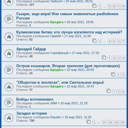
Последнее сообщение
Tadeush
«
25 май 2021, 05:51
Ответы:
107
1
5
6
7
8
…
Сыщик, ищи вора! Или самые знаменитые разбойники
России
Последнее сообщение
Бродяга
«
20 апр 2021, 18:56
Ответы:
3
Куликовская битва: кто лучше изгаляется над историей?
Последнее сообщение
ГарикМ
«
17 апр 2021, 11:48
Ответы:
92
1
4
5
6
7
…
Аркадий Гайдар
Последнее сообщение
Серебряный
«
27 мар 2021, 17:33
Ответы:
48
1
2
3
4
Остров кошмаров. Вторая трилогия (для прочитавших)
Последнее сообщение
Бродяга
«
22 мар 2021, 20:59
Ответы:
16
1
2
"Оборотни в эполетах", или Сиятельное ворьё
Последнее сообщение
Бродяга
«
22 мар 2021, 18:43
Ответы:
37
1
2
3
Бойцы вспоминают.
Последнее сообщение
ЛАМ
«
16 мар 2021, 21:18
Ответы:
1
Загадки истории
Последнее сообщение
Rayden
«
15 мар 2021, 11:50
Ответы:
798
1
51
52
53
54
…