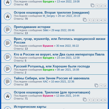
Последнее сообщение
Бродяга
«
13 ноя 2022, 19:08
Ответы:
43
1
2
3
Остров кошмаров. Вторая трилогия (ожидание)
Последнее сообщение
M_Sergey
«
29 окт 2022, 20:19
Ответы:
70
1
2
3
4
5
Преподавание истории
Последнее сообщение
Stilet
«
29 мар 2022, 09:46
Ответы:
13
Врач, гусар, мушкетёр, или Летопись медицинской жизни
России
Последнее сообщение
Бушков
«
30 янв 2022, 06:22
Ответы:
13
Кто в России не ворует, или Два сына императора Павла
Последнее сообщение
Бродяга
«
23 сен 2021, 12:58
Ответы:
5
Русский Ротшильд, или Хорошие были господа
Последнее сообщение
Бродяга
«
08 авг 2021, 16:08
Ответы:
2
Тайны Сибири, или Зачем Россия её завоевала
Последнее сообщение
ХАС
«
10 июл 2021, 22:36
Ответы:
19
1
2
Остров кошмаров. Трилогия (для прочитавших)
Последнее сообщение
Бушков
«
12 июн 2021, 14:44
Ответы:
71
1
2
3
4
5
Исторические карты