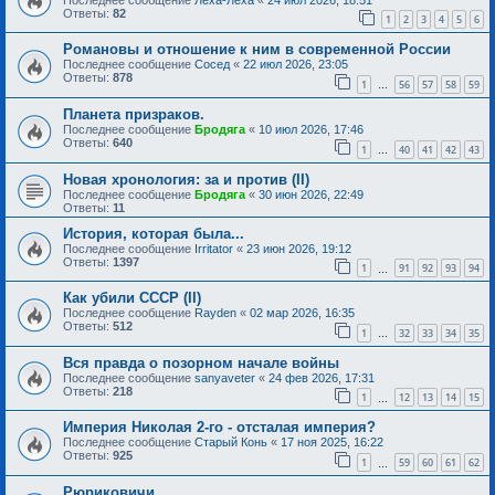
Ответы:
82
1
2
3
4
5
6
Романовы и отношение к ним в современной России
Последнее сообщение
Сосед
«
22 июл 2026, 23:05
Ответы:
878
1
56
57
58
59
…
Планета призраков.
Последнее сообщение
Бродяга
«
10 июл 2026, 17:46
Ответы:
640
1
40
41
42
43
…
Новая хронология: за и против (II)
Последнее сообщение
Бродяга
«
30 июн 2026, 22:49
Ответы:
11
История, которая была...
Последнее сообщение
Irritator
«
23 июн 2026, 19:12
Ответы:
1397
1
91
92
93
94
…
Как убили СССР (II)
Последнее сообщение
Rayden
«
02 мар 2026, 16:35
Ответы:
512
1
32
33
34
35
…
Вся правда о позорном начале войны
Последнее сообщение
sanyaveter
«
24 фев 2026, 17:31
Ответы:
218
1
12
13
14
15
…
Империя Николая 2-го - отсталая империя?
Последнее сообщение
Старый Конь
«
17 ноя 2025, 16:22
Ответы:
925
1
59
60
61
62
…
Рюриковичи