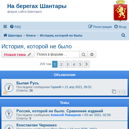
На берегах Шантары
форум сайта Шантарск
FAQ
Регистрация
Вход
П
Шантара
Книги
История, которой не было
о
История, которой не было
и
Поиск
Расширенный пои
Новая тема
с
к
1
2
3
4
5
След.
209 тем
Объявления
Былая Русь
Последнее сообщение
ГарикМ
«
21 апр 2021, 09:51
Ответы:
26
1
2
Темы
Россия, которой не было. Сравнение изданий
Последнее сообщение
Алексей Левшуков
«
03 окт 2021, 02:59
Ответы:
9
Константин Черненко
Последнее сообщение
Леха-Леха
«
24 июл 2026, 18:51