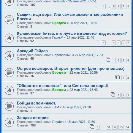
Последнее сообщение
Tadeush
«
25 май 2021, 05:51
Ответы:
107
1
5
6
7
8
…
Сыщик, ищи вора! Или самые знаменитые разбойники
России
Последнее сообщение
Бродяга
«
20 апр 2021, 18:56
Ответы:
3
Куликовская битва: кто лучше изгаляется над историей?
Последнее сообщение
ГарикМ
«
17 апр 2021, 11:48
Ответы:
92
1
4
5
6
7
…
Аркадий Гайдар
Последнее сообщение
Серебряный
«
27 мар 2021, 17:33
Ответы:
48
1
2
3
4
Остров кошмаров. Вторая трилогия (для прочитавших)
Последнее сообщение
Бродяга
«
22 мар 2021, 20:59
Ответы:
16
1
2
"Оборотни в эполетах", или Сиятельное ворьё
Последнее сообщение
Бродяга
«
22 мар 2021, 18:43
Ответы:
37
1
2
3
Бойцы вспоминают.
Последнее сообщение
ЛАМ
«
16 мар 2021, 21:18
Ответы:
1
Загадки истории
Последнее сообщение
Rayden
«
15 мар 2021, 11:50
Ответы:
798
1
51
52
53
54
…