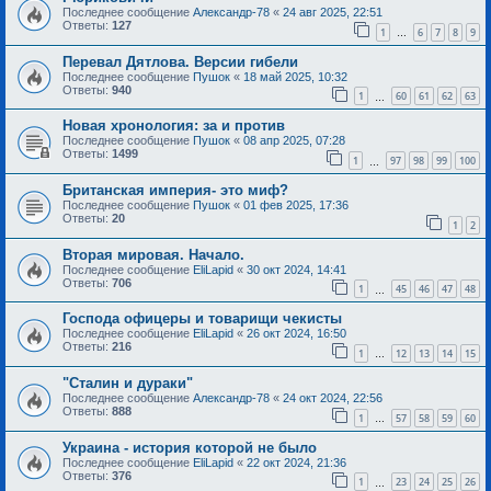
Последнее сообщение
Александр-78
«
24 авг 2025, 22:51
Ответы:
127
1
6
7
8
9
…
Перевал Дятлова. Версии гибели
Последнее сообщение
Пушок
«
18 май 2025, 10:32
Ответы:
940
1
60
61
62
63
…
Новая хронология: за и против
Последнее сообщение
Пушок
«
08 апр 2025, 07:28
Ответы:
1499
1
97
98
99
100
…
Британская империя- это миф?
Последнее сообщение
Пушок
«
01 фев 2025, 17:36
Ответы:
20
1
2
Вторая мировая. Начало.
Последнее сообщение
EliLapid
«
30 окт 2024, 14:41
Ответы:
706
1
45
46
47
48
…
Господа офицеры и товарищи чекисты
Последнее сообщение
EliLapid
«
26 окт 2024, 16:50
Ответы:
216
1
12
13
14
15
…
"Сталин и дураки"
Последнее сообщение
Александр-78
«
24 окт 2024, 22:56
Ответы:
888
1
57
58
59
60
…
Украина - история которой не было
Последнее сообщение
EliLapid
«
22 окт 2024, 21:36
Ответы:
376
1
23
24
25
26
…