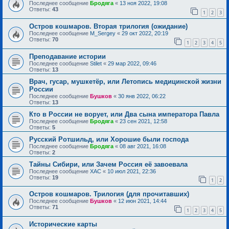
Последнее сообщение
Бродяга
«
13 ноя 2022, 19:08
Ответы:
43
1
2
3
Остров кошмаров. Вторая трилогия (ожидание)
Последнее сообщение
M_Sergey
«
29 окт 2022, 20:19
Ответы:
70
1
2
3
4
5
Преподавание истории
Последнее сообщение
Stilet
«
29 мар 2022, 09:46
Ответы:
13
Врач, гусар, мушкетёр, или Летопись медицинской жизни
России
Последнее сообщение
Бушков
«
30 янв 2022, 06:22
Ответы:
13
Кто в России не ворует, или Два сына императора Павла
Последнее сообщение
Бродяга
«
23 сен 2021, 12:58
Ответы:
5
Русский Ротшильд, или Хорошие были господа
Последнее сообщение
Бродяга
«
08 авг 2021, 16:08
Ответы:
2
Тайны Сибири, или Зачем Россия её завоевала
Последнее сообщение
ХАС
«
10 июл 2021, 22:36
Ответы:
19
1
2
Остров кошмаров. Трилогия (для прочитавших)
Последнее сообщение
Бушков
«
12 июн 2021, 14:44
Ответы:
71
1
2
3
4
5
Исторические карты