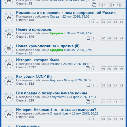
Ответы:
82
1
2
3
4
5
6
Романовы и отношение к ним в современной России
Последнее сообщение
Сосед
«
22 июл 2026, 23:05
Ответы:
878
1
56
57
58
59
…
Планета призраков.
Последнее сообщение
Бродяга
«
10 июл 2026, 17:46
Ответы:
640
1
40
41
42
43
…
Новая хронология: за и против (II)
Последнее сообщение
Бродяга
«
30 июн 2026, 22:49
Ответы:
11
История, которая была...
Последнее сообщение
Irritator
«
23 июн 2026, 19:12
Ответы:
1397
1
91
92
93
94
…
Как убили СССР (II)
Последнее сообщение
Rayden
«
02 мар 2026, 16:35
Ответы:
512
1
32
33
34
35
…
Вся правда о позорном начале войны
Последнее сообщение
sanyaveter
«
24 фев 2026, 17:31
Ответы:
218
1
12
13
14
15
…
Империя Николая 2-го - отсталая империя?
Последнее сообщение
Старый Конь
«
17 ноя 2025, 16:22
Ответы:
925
1
59
60
61
62
…
Рюриковичи