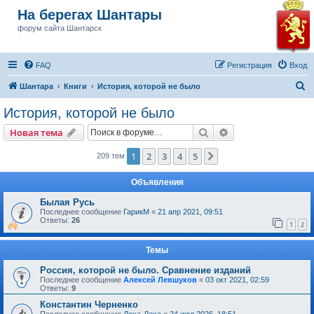
На берегах Шантары
форум сайта Шантарск
FAQ
Регистрация
Вход
П
Шантара
Книги
История, которой не было
о
История, которой не было
и
Поиск
Расширенный пои
Новая тема
с
к
1
2
3
4
5
След.
209 тем
Объявления
Былая Русь
Последнее сообщение
ГарикМ
«
21 апр 2021, 09:51
Ответы:
26
1
2
Темы
Россия, которой не было. Сравнение изданий
Последнее сообщение
Алексей Левшуков
«
03 окт 2021, 02:59
Ответы:
9
Константин Черненко
Последнее сообщение
Леха-Леха
«
24 июл 2026, 18:51