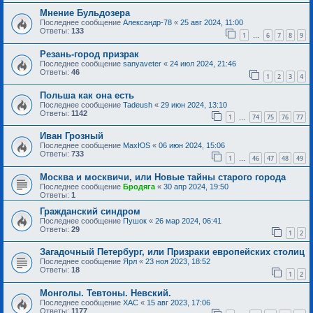
Мнение Бульдозера
Последнее сообщение
Александр-78
«
25 авг 2024, 11:00
Ответы:
133
1
6
7
8
9
…
Резань-город призрак
Последнее сообщение
sanyaveter
«
24 июл 2024, 21:46
Ответы:
46
1
2
3
4
Польша как она есть
Последнее сообщение
Tadeush
«
29 июн 2024, 13:10
Ответы:
1142
1
74
75
76
77
…
Иван Грозный
Последнее сообщение
MaxЮS
«
06 июн 2024, 15:06
Ответы:
733
1
46
47
48
49
…
Москва и москвичи, или Новые тайны старого города
Последнее сообщение
Бродяга
«
30 апр 2024, 19:50
Ответы:
1
Гражданский синдром
Последнее сообщение
Пушок
«
26 мар 2024, 06:41
Ответы:
29
1
2
Загадочный Петербург, или Призраки европейских столиц
Последнее сообщение
Ярл
«
23 ноя 2023, 18:52
Ответы:
18
1
2
Монголы. Тевтоны. Невский.
Последнее сообщение
ХАС
«
15 авг 2023, 17:06
Ответы:
1177