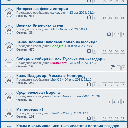
1
76
77
78
79
…
Интересные факты истории
Последнее сообщение
sanyaveter
«
13 авг 2023, 21:24
Ответы:
917
1
59
60
61
62
…
Великая Китайская стена
Последнее сообщение
ХАС
«
02 июл 2023, 20:41
Ответы:
36
1
2
3
Зачем вообще Наполеон попер на Москву?
Последнее сообщение
Бродяга
«
01 июл 2023, 23:41
Ответы:
470
1
29
30
31
32
…
Сибирь и сибиряки, или Русские конкистадоры
Последнее сообщение
Lieutenant
«
31 май 2023, 17:23
Ответы:
19
1
2
Киев, Владимир, Москва и Новгород
Последнее сообщение
MaxЮS
«
04 апр 2023, 22:16
Ответы:
249
1
14
15
16
17
…
Средневековая Европа
Последнее сообщение
Старый Конь
«
31 мар 2023, 23:26
Ответы:
57
1
2
3
4
Мы победили!
Последнее сообщение
Throll1
«
26 мар 2023, 17:15
Ответы:
196
1
11
12
13
14
…
Крым и крымчане, или тысячелетняя история раздора