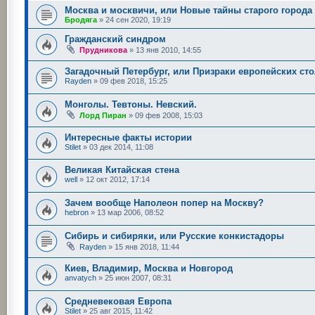
Москва и москвичи, или Новые тайны старого города
Бродяга
»
24 сен 2020, 19:19
Гражданский синдром
Прудникова
»
13 янв 2010, 14:55
Загадочный Петербург, или Призраки европейских ст
Rayden
»
09 фев 2018, 15:25
Монголы. Тевтоны. Невский.
Лорд Пиран
»
09 фев 2008, 15:03
Интересные факты истории
Stilet
»
03 дек 2014, 11:08
Великая Китайская стена
well
»
12 окт 2012, 17:14
Зачем вообще Наполеон попер на Москву?
hebron
»
13 мар 2006, 08:52
Сибирь и сибиряки, или Русские конкистадоры
Rayden
»
15 янв 2018, 11:44
Киев, Владимир, Москва и Новгород
anvatych
»
25 июн 2007, 08:31
Средневековая Европа
Stilet
»
25 авг 2015, 11:42