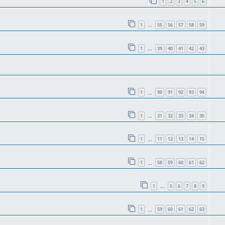
1
2
3
4
5
6
1
55
56
57
58
59
…
1
39
40
41
42
43
…
1
90
91
92
93
94
…
1
31
32
33
34
35
…
1
11
12
13
14
15
…
1
58
59
60
61
62
…
1
5
6
7
8
9
…
1
59
60
61
62
63
…