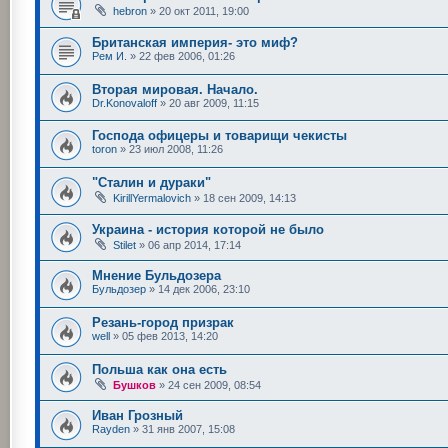
hebron
»
20 окт 2011, 19:00
Британская империя- это миф?
Рем И.
»
22 фев 2006, 01:26
Вторая мировая. Начало.
Dr.Konovaloff
»
20 авг 2009, 11:15
Господа офицеры и товарищи чекисты
toron
»
23 июл 2008, 11:26
"Сталин и дураки"
KirillYermalovich
»
18 сен 2009, 14:13
Украина - история которой не было
Stilet
»
06 апр 2014, 17:14
Мнение Бульдозера
Бульдозер
»
14 дек 2006, 23:10
Резань-город призрак
well
»
05 фев 2013, 14:20
Польша как она есть
Бушков
»
24 сен 2009, 08:54
Иван Грозный
Rayden
»
31 янв 2007, 15:08