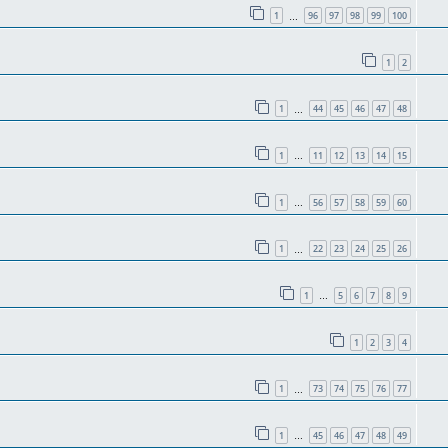
1
96
97
98
99
100
…
1
2
1
44
45
46
47
48
…
1
11
12
13
14
15
…
1
56
57
58
59
60
…
1
22
23
24
25
26
…
1
5
6
7
8
9
…
1
2
3
4
1
73
74
75
76
77
…
1
45
46
47
48
49
…