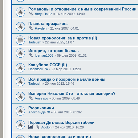
Романовы и отношение к ним в современной России
Дядя Паша
»
16 янв 2009, 14:40
Планета призраков.
Rayden
»
21 янв 2007, 04:01
Новая хронология: за и против (II)
Tadeush
»
22 май 2025, 11:07
История, которая была...
Iceman1005
»
09 фев 2009, 01:31
Как убили СССР (II)
Партизан 74
»
23 мар 2019, 13:20
Вся правда о позорном начале войны
Tadeush
»
20 июн 2012, 15:46
Империя Николая 2-го - отсталая империя?
Альваро
»
06 авг 2009, 08:49
Рюриковичи
Александр-78
»
30 авг 2015, 01:02
Перевал Дятлова. Версии гибели
Adolph
»
24 ноя 2010, 16:29
Новая хронология: за и против