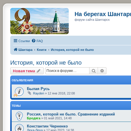
На берегах Шанта
форум сайта Шантарск
Ссылки
FAQ
Шантара
Книги
История, которой не было
История, которой не было
Поиск
Расширенный
Новая тема
ОБЪЯВЛЕНИЯ
Былая Русь
Rayden
»
12 янв 2018, 22:08
ТЕМЫ
Россия, которой не было. Сравнение изданий
Бродяга
»
01 май 2021, 14:48
Константин Черненко
Леха-Леха
»
12 мар 2023, 14:38