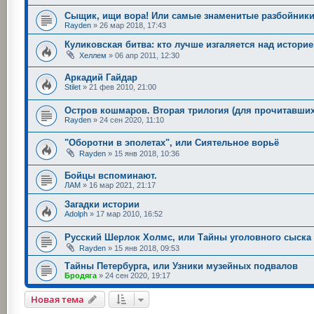
Сыщик, ищи вора! Или самые знаменитые разбойник
Rayden
»
26 мар 2018, 17:43
Куликовская битва: кто лучше изгаляется над истори
Хеллем
»
06 апр 2011, 12:30
Аркадий Гайдар
Stilet
»
21 фев 2010, 21:00
Остров кошмаров. Вторая трилогия (для прочитавших
Rayden
»
24 сен 2020, 11:10
"Оборотни в эполетах", или Сиятельное ворьё
Rayden
»
15 янв 2018, 10:36
Бойцы вспоминают.
ЛАМ
»
16 мар 2021, 21:17
Загадки истории
Adolph
»
17 мар 2010, 16:52
Русский Шерлок Холмс, или Тайны уголовного сыска
Rayden
»
15 янв 2018, 09:53
Тайны Петербурга, или Узники музейных подвалов
Бродяга
»
24 сен 2020, 19:17
Новая тема