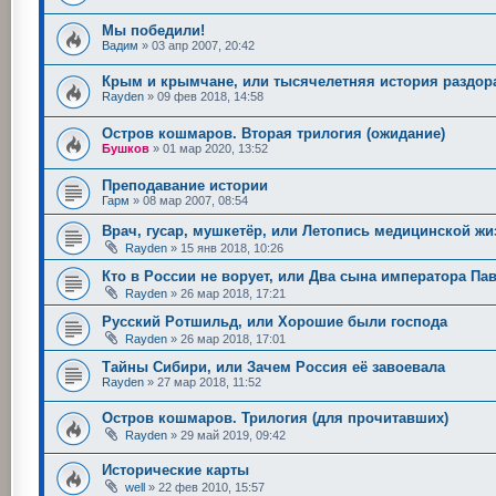
Мы победили!
Вадим
»
03 апр 2007, 20:42
Крым и крымчане, или тысячелетняя история раздор
Rayden
»
09 фев 2018, 14:58
Остров кошмаров. Вторая трилогия (ожидание)
Бушков
»
01 мар 2020, 13:52
Преподавание истории
Гарм
»
08 мар 2007, 08:54
Врач, гусар, мушкетёр, или Летопись медицинской жи
Rayden
»
15 янв 2018, 10:26
Кто в России не ворует, или Два сына императора Па
Rayden
»
26 мар 2018, 17:21
Русский Ротшильд, или Хорошие были господа
Rayden
»
26 мар 2018, 17:01
Тайны Сибири, или Зачем Россия её завоевала
Rayden
»
27 мар 2018, 11:52
Остров кошмаров. Трилогия (для прочитавших)
Rayden
»
29 май 2019, 09:42
Исторические карты
well
»
22 фев 2010, 15:57