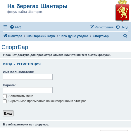
На берегах Шантары
форум сайта Шантарск
FAQ
Регистрация
Вход
П
Шантара
Шантарский клуб
Чего душе угодно
СпортБар
о
СпортБар
и
У вас нет доступа для просмотра списка или чтения тем в этом форуме.
с
к
ВХОД
•
РЕГИСТРАЦИЯ
Имя пользователя:
Пароль:
Запомнить меня
Скрыть моё пребывание на конференции в этот раз
В этой категории нет форумов.