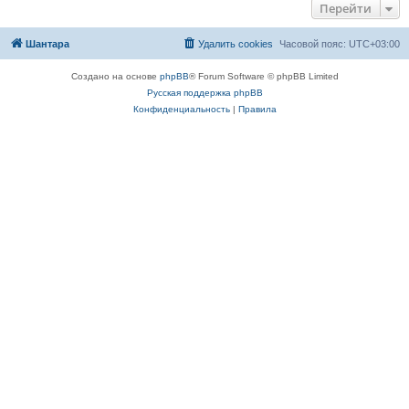
Перейти
Шантара
Удалить cookies
Часовой пояс:
UTC+03:00
Создано на основе
phpBB
® Forum Software © phpBB Limited
Русская поддержка phpBB
Конфиденциальность
|
Правила