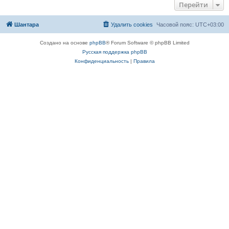
Перейти
Шантара
Удалить cookies
Часовой пояс:
UTC+03:00
Создано на основе
phpBB
® Forum Software © phpBB Limited
Русская поддержка phpBB
Конфиденциальность
|
Правила