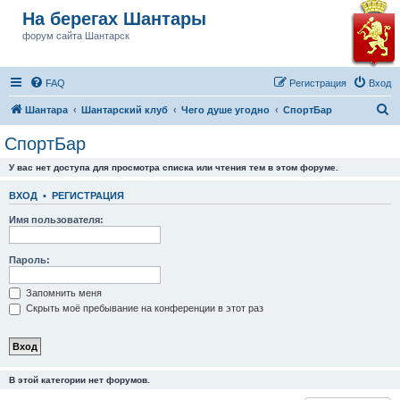
На берегах Шантары
форум сайта Шантарск
FAQ
Регистрация
Вход
П
Шантара
Шантарский клуб
Чего душе угодно
СпортБар
о
СпортБар
и
У вас нет доступа для просмотра списка или чтения тем в этом форуме.
с
к
ВХОД
•
РЕГИСТРАЦИЯ
Имя пользователя:
Пароль:
Запомнить меня
Скрыть моё пребывание на конференции в этот раз
В этой категории нет форумов.