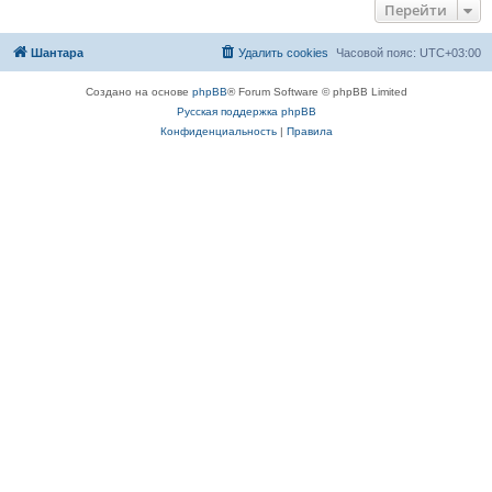
Перейти
Шантара
Удалить cookies
Часовой пояс:
UTC+03:00
Создано на основе
phpBB
® Forum Software © phpBB Limited
Русская поддержка phpBB
Конфиденциальность
|
Правила