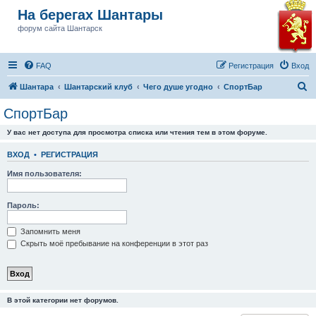
На берегах Шантары
форум сайта Шантарск
FAQ
Регистрация
Вход
П
Шантара
Шантарский клуб
Чего душе угодно
СпортБар
о
СпортБар
и
У вас нет доступа для просмотра списка или чтения тем в этом форуме.
с
к
ВХОД
•
РЕГИСТРАЦИЯ
Имя пользователя:
Пароль:
Запомнить меня
Скрыть моё пребывание на конференции в этот раз
В этой категории нет форумов.