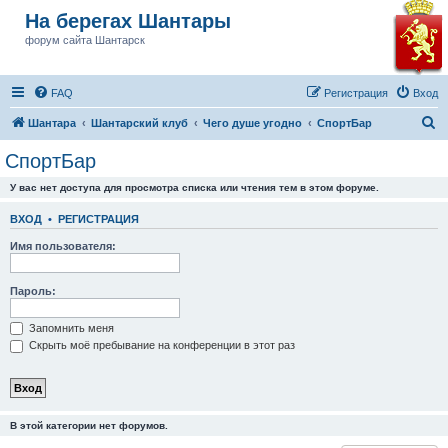
На берегах Шантары
форум сайта Шантарск
FAQ
Регистрация
Вход
П
Шантара
Шантарский клуб
Чего душе угодно
СпортБар
о
СпортБар
и
У вас нет доступа для просмотра списка или чтения тем в этом форуме.
с
к
ВХОД
•
РЕГИСТРАЦИЯ
Имя пользователя:
Пароль:
Запомнить меня
Скрыть моё пребывание на конференции в этот раз
В этой категории нет форумов.