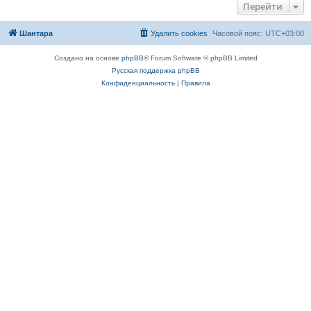
Перейти
Шантара
Удалить cookies
Часовой пояс:
UTC+03:00
Создано на основе
phpBB
® Forum Software © phpBB Limited
Русская поддержка phpBB
Конфиденциальность
|
Правила