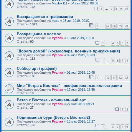
Последнее сообщение
Maxfox111
«
04 сен 2019, 08:58
Ответы:
138
1
7
8
9
10
…
Возвращаемся к графомании
Последнее сообщение
mara
«
23 авг 2019, 00:02
Ответы:
1042
1
67
68
69
70
…
Возвращение в космос
Последнее сообщение
Руслан
«
13 авг 2019, 15:18
Ответы:
90
1
4
5
6
7
…
"Дорога домой" (космоопера, военные приключения)
Последнее сообщение
Руслан
«
09 июл 2019, 16:03
Ответы:
113
1
5
6
7
8
…
Сейбер-арт (трафик!)
Последнее сообщение
Руслан
«
01 июл 2019, 10:48
Ответы:
180
1
10
11
12
13
…
Мир "Ветра с Востока" - неофициальные иллюстрации
Последнее сообщение
Руслан
«
12 июн 2019, 18:59
Ответы:
10
Ветер с Востока - официальный арт
Последнее сообщение
Руслан
«
27 ноя 2018, 09:21
Ответы:
27
1
2
Поднимается буря (Ветер с Востока-2)
Последнее сообщение
Руслан
«
15 мар 2018, 12:27
Ответы:
133
1
6
7
8
9
…