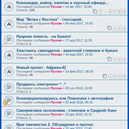
Коммандер, майор, капитан и научный офицер...
Последнее сообщение
Руслан
«
19 авг 2017, 10:06
Ответы:
124
1
6
7
8
9
…
Мир "Ветра с Востока" - глоссарий.
Последнее сообщение
Руслан
«
05 июл 2017, 14:43
Ответы:
30
1
2
3
Нуарная повесть - на бумаге!
Последнее сообщение
Руслан
«
17 апр 2017, 11:35
Ответы:
6
Хвастаюсь самиздатом - азиатский стимпанк в бумаге
Последнее сообщение
Руслан
«
04 мар 2017, 19:52
Ответы:
40
1
2
3
Новый проект - Африка-42
Последнее сообщение
Руслан
«
14 фев 2017, 08:29
Ответы:
45
1
2
3
4
Продаюсь электронно ^_^
Последнее сообщение
Руслан
«
02 сен 2016, 15:09
Ответы:
1
Коммерциализируюсь или Плакатики с автографом
Последнее сообщение
Руслан
«
02 май 2016, 09:42
Самореклама эксклюзива - стимпанк в Средней Азии
Последнее сообщение
Руслан
«
29 дек 2015, 16:19
Ответы:
1
Враг неизвестен 2. Обсуждение и прочее.
Последнее сообщение
Руслан
«
20 дек 2015, 12:40