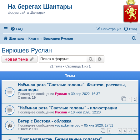
На берегах Шантары
форум сайта Шантарск
FAQ
Регистрация
Вход
П
Шантара
Книги
Бирюшев Руслан
о
Бирюшев Руслан
и
Поиск
Расширенный пои
Новая тема
с
21 тема • Страница
1
из
1
к
Темы
Наёмная рота "Светлые головы". Фэнтези, рассказы,
авантюры
Последнее сообщение
Руслан
«
30 апр 2022, 16:37
Ответы:
19
1
2
"Наёмная рота "Светлые головы" - иллюстрации
Последнее сообщение
Руслан
«
10 июл 2020, 12:20
Ветер с Востока - обложка
Последнее сообщение
vovaizkemerovo
«
05 янв 2020, 17:31
Ответы:
109
1
5
6
7
8
…
"Враг неизвестен. Безымянные солдаты".