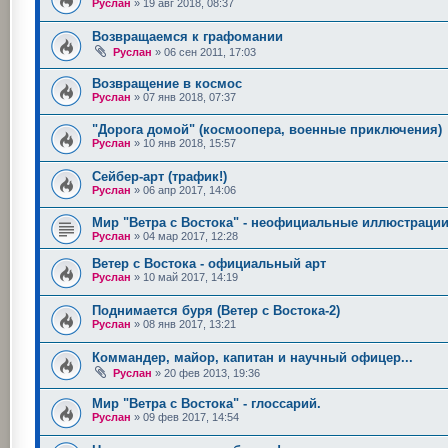
Руслан
»
19 авг 2018, 08:37
Возвращаемся к графомании
Руслан
»
06 сен 2011, 17:03
Возвращение в космос
Руслан
»
07 янв 2018, 07:37
"Дорога домой" (космоопера, военные приключения)
Руслан
»
10 янв 2018, 15:57
Сейбер-арт (трафик!)
Руслан
»
06 апр 2017, 14:06
Мир "Ветра с Востока" - неофициальные иллюстраци
Руслан
»
04 мар 2017, 12:28
Ветер с Востока - официальный арт
Руслан
»
10 май 2017, 14:19
Поднимается буря (Ветер с Востока-2)
Руслан
»
08 янв 2017, 13:21
Коммандер, майор, капитан и научный офицер...
Руслан
»
20 фев 2013, 19:36
Мир "Ветра с Востока" - глоссарий.
Руслан
»
09 фев 2017, 14:54