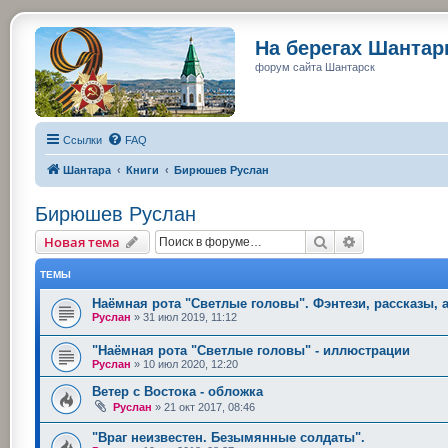
На берегах Шанта
форум сайта Шантарск
Ссылки
FAQ
Шантара
Книги
Бирюшев Руслан
Бирюшев Руслан
Поиск
Расширенный
Новая тема
ТЕМЫ
Наёмная рота "Светлые головы". Фэнтези, рассказы,
Руслан
»
31 июл 2019, 11:12
"Наёмная рота "Светлые головы" - иллюстрации
Руслан
»
10 июл 2020, 12:20
Ветер с Востока - обложка
Руслан
»
21 окт 2017, 08:46
"Враг неизвестен. Безымянные солдаты".