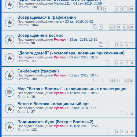
Последнее сообщение
Maxfox111
«
04 сен 2019, 08:58
Ответы:
138
1
7
8
9
10
…
Возвращаемся к графомании
Последнее сообщение
mara
«
23 авг 2019, 00:02
Ответы:
1042
1
67
68
69
70
…
Возвращение в космос
Последнее сообщение
Руслан
«
13 авг 2019, 15:18
Ответы:
90
1
4
5
6
7
…
"Дорога домой" (космоопера, военные приключения)
Последнее сообщение
Руслан
«
09 июл 2019, 16:03
Ответы:
113
1
5
6
7
8
…
Сейбер-арт (трафик!)
Последнее сообщение
Руслан
«
01 июл 2019, 10:48
Ответы:
180
1
10
11
12
13
…
Мир "Ветра с Востока" - неофициальные иллюстрации
Последнее сообщение
Руслан
«
12 июн 2019, 18:59
Ответы:
10
Ветер с Востока - официальный арт
Последнее сообщение
Руслан
«
27 ноя 2018, 09:21
Ответы:
27
1
2
Поднимается буря (Ветер с Востока-2)
Последнее сообщение
Руслан
«
15 мар 2018, 12:27
Ответы:
133
1
6
7
8
9
…