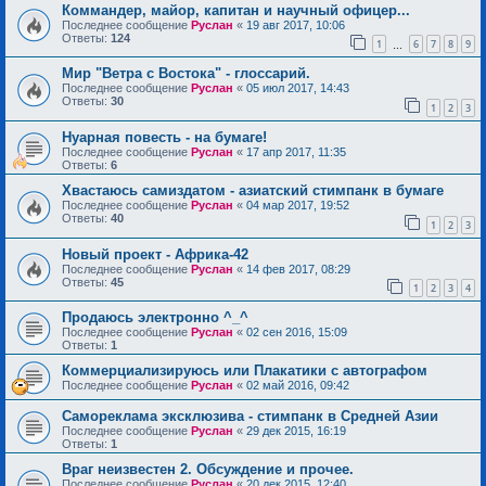
Коммандер, майор, капитан и научный офицер...
Последнее сообщение
Руслан
«
19 авг 2017, 10:06
Ответы:
124
1
6
7
8
9
…
Мир "Ветра с Востока" - глоссарий.
Последнее сообщение
Руслан
«
05 июл 2017, 14:43
Ответы:
30
1
2
3
Нуарная повесть - на бумаге!
Последнее сообщение
Руслан
«
17 апр 2017, 11:35
Ответы:
6
Хвастаюсь самиздатом - азиатский стимпанк в бумаге
Последнее сообщение
Руслан
«
04 мар 2017, 19:52
Ответы:
40
1
2
3
Новый проект - Африка-42
Последнее сообщение
Руслан
«
14 фев 2017, 08:29
Ответы:
45
1
2
3
4
Продаюсь электронно ^_^
Последнее сообщение
Руслан
«
02 сен 2016, 15:09
Ответы:
1
Коммерциализируюсь или Плакатики с автографом
Последнее сообщение
Руслан
«
02 май 2016, 09:42
Самореклама эксклюзива - стимпанк в Средней Азии
Последнее сообщение
Руслан
«
29 дек 2015, 16:19
Ответы:
1
Враг неизвестен 2. Обсуждение и прочее.
Последнее сообщение
Руслан
«
20 дек 2015, 12:40